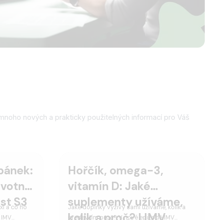
mnoho nových a prakticky použitelných informací pro Váš
pánek:
Hořčík, omega-3,
ivotní
vitamín D: Jaké
st S3
suplementy užíváme,
xi a co ho
Jaké doplňky výživy sami užíváme, kolik a
kolik a proč? | IMV
 IMV
především proč? V nové epizodě IMV