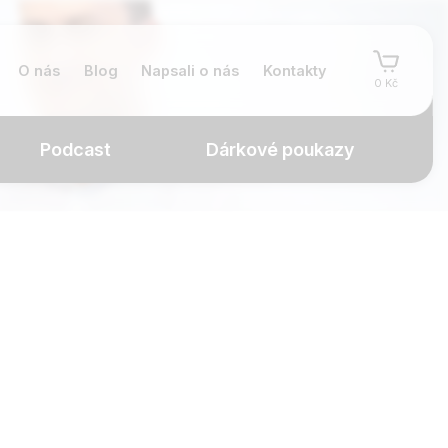
O nás
Blog
Napsali o nás
Kontakty
0 Kč
Podcast
Dárkové poukazy