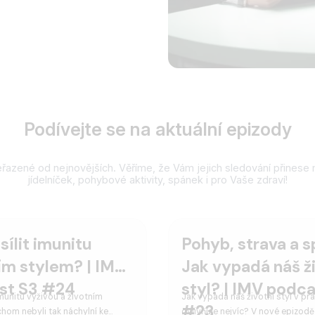
Podívejte se na aktuální epizody
řazené od nejnovějších. Věříme, že Vám jejich sledování přinese 
jídelníček, pohybové aktivity, spánek i pro Vaše zdraví!
sílit imunitu
Pohyb, strava a s
ím stylem? | IMV
Jak vypadá náš ž
st S3 #24
styl? | IMV podca
imunitu výživou a životním
Jak vypadá náš životní styl v pra
#23
chom nebyli tak náchylní ke
ovlivňuje nejvíc? V nové epizodě