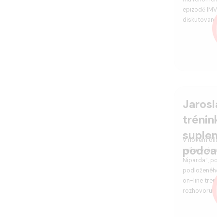
epizodě IMV
diskutované
Jarosl
trénin
suple
V novém díl
podca
velice vzác
Niparda“, p
podloženého
on-line tren
rozhovoru …