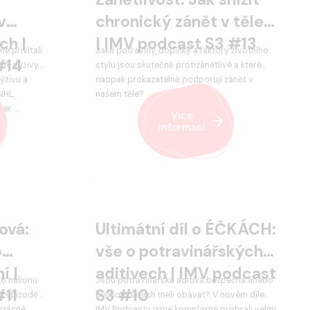
v
chronický zánět v těle?
ch |
| IMV podcast S3 #13
e přivítali
Jaké potraviny, doplňky a faktory životního
#14
ní výživy,
stylu jsou skutečně protizánětlivé a které
ýživu a
naopak prokazatelně podporují zánět v
NHL,
našem těle?
ier …
Více
informací
ová:
Ultimátní díl o ÉČKÁCH:
o
vše o potravinářských
í |
aditivech | IMV podcast
,6 milionu
Jsou potravinářská aditiva bezpečná anebo
#11
S3 #10
vé epizodě
bychom se jich měli obávat? V novém díle
 vzácné
IMV Podcastu jsme komplexně probrali velmi