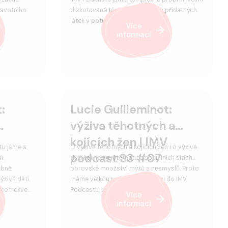
ravotního
diskutované téma „éček“ neboli přídatných
…
látek v potravinách, které se p…
Více
informací
:
Lucie Guilleminot:
výživa těhotných a
kojících žen | IMV
tu jsme s
O výživě těhotných a kojících žen i o výživě
podcast S3 #07
ií
dětí koluje na internetu a sociálních sítích
obně
obrovské množství mýtů a nesmyslů. Proto
ýživě dětí.
máme velkou radost, že za námi do IMV
íce frekve…
Podcastu přijela nutriční tera…
Více
informací