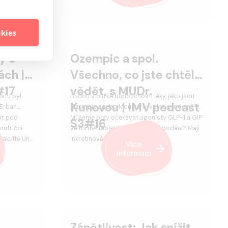
okies
y o
Ozempic a spol.
ách |
Všechno, co jste chtěli
#17
vědět, s MUDr.
stu byl
Budou v blízké budoucnosti léky, jako jsou
Kunovou | IMV podcast
 Erban,
Ozempic anebo Mounjaro, volně prodejné?
át pod
Můžeme brzy očekávat agonisty GLP-1 a GIP
S3#16
nutriční
ve formě tablety pro perorální podání? Mají
 fakultě Un…
inkretinová analoga reálný pot…
Více
informací
Zánětlivost: Jak snížit