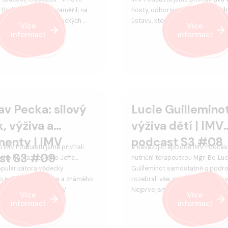
 Podcastu jsme se zaměřili na
hosty, odbornice ze Státního zd
 téma cukru a glykemických …
ústavu, které se přímo podílely n
Více
Více
informací
informací
av Pecka: silový
Lucie Guilleminot
k, výživa a
výživa dětí | IMV
menty | IMV
podcast S3 #08
u IMV Podcastu jsme přivítali
V navazující epizodě IMV Podcas
st S3 #09
ného hosta „českého Jeffa
nutriční terapeutkou Mgr. Bc. Luc
opularizátora vědecky
Guilleminot samostatně a podr
 pohledu na fitness a známého
rozebrali vše, co vás zajímalo o v
éra, Jaroslava Pecku. V
Nejprve jsme diskutovali asi nev
Více
Více
informací
informací