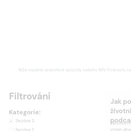
Níže najdete jednotlivé epizody našeho IMV Podcastu se
Filtrování
Jak po
životn
Kategorie:
podca
Sezóna 3
Jak posílit 
stylem, aby
Sezóna 2