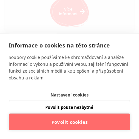
Více
informací
ZÁZNAM KONFERENCE
Informace o cookies na této stránce
Mezinárodní konference Moderní
Soubory cookie používáme ke shromažďování a analýze
výživy 2020
informací o výkonu a používání webu, zajištění fungování
funkcí ze sociálních médií a ke zlepšení a přizpůsobení
Cena:
1 500 Kč
obsahu a reklam.
Nastavení cookies
Více
informací
Povolit pouze nezbytné
Povolit cookies
ZÁZNAM KONFERENCE