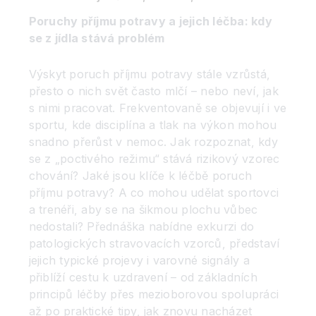
Poruchy příjmu potravy a jejich léčba: kdy
se z jídla stává problém
Výskyt poruch příjmu potravy stále vzrůstá,
přesto o nich svět často mlčí – nebo neví, jak
s nimi pracovat. Frekventovaně se objevují i ve
sportu, kde disciplína a tlak na výkon mohou
snadno přerůst v nemoc. Jak rozpoznat, kdy
se z „poctivého režimu“ stává rizikový vzorec
chování? Jaké jsou klíče k léčbě poruch
příjmu potravy? A co mohou udělat sportovci
a trenéři, aby se na šikmou plochu vůbec
nedostali? Přednáška nabídne exkurzi do
patologických stravovacích vzorců, představí
jejich typické projevy i varovné signály a
přiblíží cestu k uzdravení – od základních
principů léčby přes mezioborovou spolupráci
až po praktické tipy, jak znovu nacházet