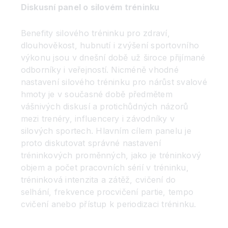
Diskusní panel o silovém tréninku
Benefity silového tréninku pro zdraví,
dlouhověkost, hubnutí i zvýšení sportovního
výkonu jsou v dnešní době už široce přijímané
odborníky i veřejností. Nicméně vhodné
nastavení silového tréninku pro nárůst svalové
hmoty je v současné době předmětem
vášnivých diskusí a protichůdných názorů
mezi trenéry, influencery i závodníky v
silových sportech. Hlavním cílem panelu je
proto diskutovat správné nastavení
tréninkových proměnných, jako je tréninkový
objem a počet pracovních sérií v tréninku,
tréninková intenzita a zátěž, cvičení do
selhání, frekvence procvičení partie, tempo
cvičení anebo přístup k periodizaci tréninku.