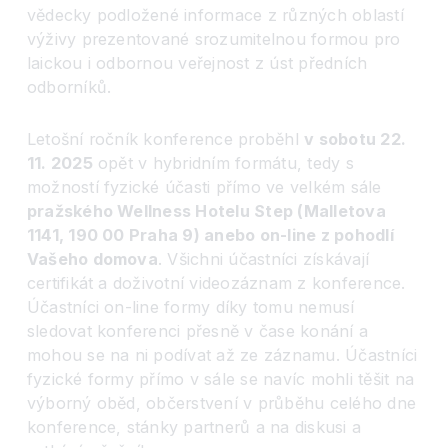
vědecky podložené informace z různých oblastí
výživy prezentované srozumitelnou formou pro
laickou i odbornou veřejnost z úst předních
odborníků.
Letošní ročník konference proběhl
v sobotu 22.
11. 2025
opět v hybridním formátu, tedy s
možností fyzické účasti přímo ve velkém sále
pražského Wellness Hotelu Step (Malletova
1141, 190 00 Praha 9) anebo on-line z pohodlí
Vašeho domova
. Všichni účastníci získávají
certifikát a doživotní videozáznam z konference.
Účastníci on-line formy díky tomu nemusí
sledovat konferenci přesně v čase konání a
mohou se na ni podívat až ze záznamu. Účastníci
fyzické formy přímo v sále se navíc mohli těšit na
výborný oběd, občerstvení v průběhu celého dne
konference, stánky partnerů a na diskusi a