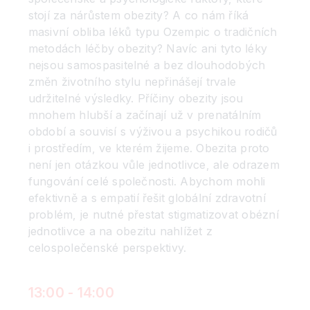
stojí za nárůstem obezity? A co nám říká
masivní obliba léků typu Ozempic o tradičních
metodách léčby obezity? Navíc ani tyto léky
nejsou samospasitelné a bez dlouhodobých
změn životního stylu nepřinášejí trvale
udržitelné výsledky. Příčiny obezity jsou
mnohem hlubší a začínají už v prenatálním
období a souvisí s výživou a psychikou rodičů
i prostředím, ve kterém žijeme. Obezita proto
není jen otázkou vůle jednotlivce, ale odrazem
fungování celé společnosti. Abychom mohli
efektivně a s empatií řešit globální zdravotní
problém, je nutné přestat stigmatizovat obézní
jednotlivce a na obezitu nahlížet z
celospolečenské perspektivy.
13:00 - 14:00