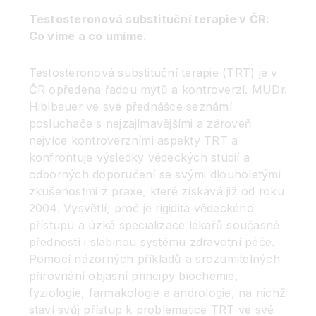
Testosteronová substituční terapie v ČR:
Co víme a co umíme.
Testosteronová substituční terapie (TRT) je v
ČR opředena řadou mýtů a kontroverzí. MUDr.
Hiblbauer ve své přednášce seznámí
posluchače s nejzajímavějšími a zároveň
nejvíce kontroverzními aspekty TRT a
konfrontuje výsledky vědeckých studií a
odborných doporučení se svými dlouholetými
zkušenostmi z praxe, které získává již od roku
2004. Vysvětlí, proč je rigidita vědeckého
přístupu a úzká specializace lékařů současně
předností i slabinou systému zdravotní péče.
Pomocí názorných příkladů a srozumitelných
přirovnání objasní principy biochemie,
fyziologie, farmakologie a andrologie, na nichž
staví svůj přístup k problematice TRT ve své