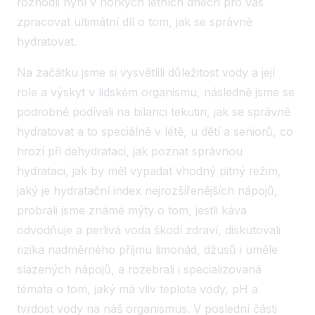
rozhodli nyní v horkých letních dnech pro vás
zpracovat ultimátní díl o tom, jak se správně
hydratovat.
Na začátku jsme si vysvětlili důležitost vody a její
role a výskyt v lidském organismu, následně jsme se
podrobně podívali na bilanci tekutin, jak se správně
hydratovat a to speciálně v létě, u dětí a seniorů, co
hrozí při dehydrataci, jak poznat správnou
hydrataci, jak by měl vypadat vhodný pitný režim,
jaký je hydratační index nejrozšířenějších nápojů,
probrali jsme známé mýty o tom, jestli káva
odvodňuje a perlivá voda škodí zdraví, diskutovali
rizika nadměrného příjmu limonád, džusů i uměle
slazených nápojů, a rozebrali i specializovaná
témata o tom, jaký má vliv teplota vody, pH a
tvrdost vody na náš organismus. V poslední části