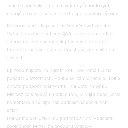
jsme se podívali i na téma elektrolytů, iontových
nápojů a hydratace v kontextu sportovního výkonu.
Na konci epizody jsme tradičně věnovali prostor
Vašim dotazům v rubrice Q&A, kde jsme tentokrát
odpověděli dotazy spánek přes den v kontextu
hubnutí a na tekuté náhražky stravy pro řidiče na
cestách.
Epizodu najdete na našem YouTube kanálu a na
podcast platformách. Pokud se Vám dnešní díl líbil a
chcete podpořit naši tvorbu, nakupte na webu
Mixit.cz se slevovým kódem IMV, lajkujte video, pište
komentáře a sdílejte náš podcast na sociálních
sítích!
Děkujeme exkluzivnímu partnerovi IMV Podcastu
společnosti MIXIT za podporu vědecky