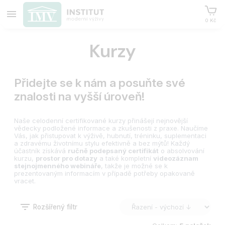
0 Kč
Kurzy
Přidejte se k nám a posuňte své
znalosti na vyšší úroveň!
Naše celodenní certifikované kurzy přinášejí nejnovější
vědecky podložené informace a zkušenosti z praxe. Naučíme
Vás, jak přistupovat k výživě, hubnutí, tréninku, suplementaci
a zdravému životnímu stylu efektivně a bez mýtů! Každý
účastník získává
ručně podepsaný certifikát
o absolvování
kurzu,
prostor pro dotazy
a také kompletní
videozáznam
stejnojmenného webináře
, takže je možné se k
prezentovaným informacím v případě potřeby opakovaně
vracet.
Rozšířený filtr