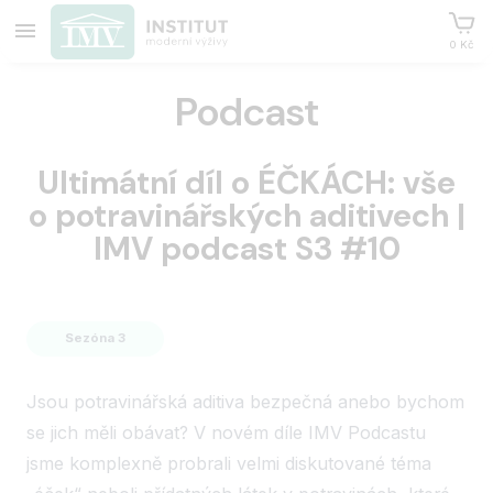
0 Kč
Podcast
Ultimátní díl o ÉČKÁCH: vše
o potravinářských aditivech |
IMV podcast S3 #10
Sezóna 3
Jsou potravinářská aditiva bezpečná anebo bychom
se jich měli obávat? V novém díle IMV Podcastu
jsme komplexně probrali velmi diskutované téma