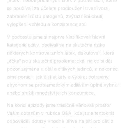
„éček“ neboli přídatných látek v potravinách, které
se používají za účelem prodloužení trvanlivosti,
zabránění růstu patogenů, zvýraznění chuti,
vylepšení vzhledu a konzistence atd.
V podcastu jsme si nejprve klasifikovali hlavní
kategorie aditiv, podívali se na skutečná rizika
některých kontroverzních látek, diskutovali, která
„éčka“ jsou skutečně problematická, na co si dát
pozor zejména u dětí a citlivých jedinců, a nakonec
jsme poradili, jak číst etikety a vybírat potraviny,
abychom se problematickým aditivům úplně vyhnuli
anebo snížili množství jejich konzumace.
Na konci epizody jsme tradičně věnovali prostor
Vašim dotazům v rubrice Q&A, kde jsme tentokrát
odpověděli dotazy vhodné láhve na pití pro děti z