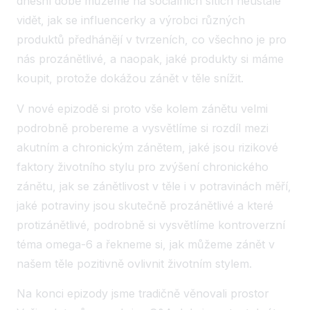
dnešní době můžeme na sociálních sítích neustále
vidět, jak se influencerky a výrobci různých
produktů předhánějí v tvrzeních, co všechno je pro
nás prozánětlivé, a naopak, jaké produkty si máme
koupit, protože dokážou zánět v těle snížit.
V nové epizodě si proto vše kolem zánětu velmi
podrobně probereme a vysvětlíme si rozdíl mezi
akutním a chronickým zánětem, jaké jsou rizikové
faktory životního stylu pro zvýšení chronického
zánětu, jak se zánětlivost v těle i v potravinách měří,
jaké potraviny jsou skutečně prozánětlivé a které
protizánětlivé, podrobně si vysvětlíme kontroverzní
téma omega-6 a řekneme si, jak můžeme zánět v
našem těle pozitivně ovlivnit životním stylem.
Na konci epizody jsme tradičně věnovali prostor