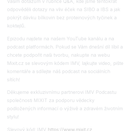
Vašim dotazům v rubrice Q&A, kde jsme tentokrát
odpověděli dotazy na vliv éček na SIBO a IBS a jak
pokrýt dávku bílkovin bez proteinových tyčinek a
koktejlů.
Epizodu najdete na našem YouTube kanálu a na
podcast platformách. Pokud se Vám dnešní díl líbil a
chcete podpořit naši tvorbu, nakupte na webu
Mixit.cz se slevovým kódem IMV, lajkujte video, pište
komentáře a sdílejte náš podcast na sociálních
sítích!
Děkujeme exkluzivnímu partnerovi IMV Podcastu
společnosti MIXIT za podporu vědecky
podložených informací o výživě a zdravém životním
stylu!
Slevový kód: IMV
https://www.mixit.cz