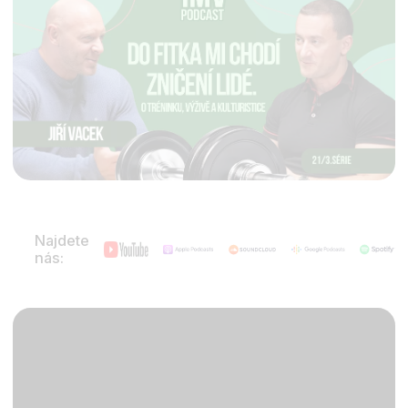
Najdete
nás: