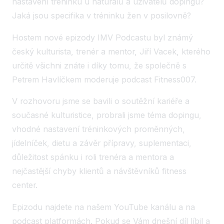
nastavení tréninku u naturálů a uživatelů dopingu?
Jaká jsou specifika v tréninku žen v posilovně?
Hostem nové epizody IMV Podcastu byl známý
český kulturista, trenér a mentor, Jiří Vacek, kterého
určitě všichni znáte i díky tomu, že společně s
Petrem Havlíčkem moderuje podcast Fitness007.
V rozhovoru jsme se bavili o soutěžní kariéře a
současné kulturistice, probrali jsme téma dopingu,
vhodné nastavení tréninkových proměnných,
jídelníček, dietu a závěr přípravy, suplementaci,
důležitost spánku i roli trenéra a mentora a
nejčastější chyby klientů a návštěvníků fitness
center.
Epizodu najdete na našem YouTube kanálu a na
podcast platformách. Pokud se Vám dnešní díl líbil a