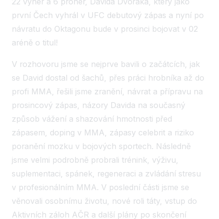
22 výher a 6 proher, Davida Dvořáka, který jako
první Čech vyhrál v UFC debutový zápas a nyní po
návratu do Oktagonu bude v prosinci bojovat v 02
aréně o titul!
V rozhovoru jsme se nejprve bavili o začátcích, jak
se David dostal od šachů, přes práci hrobníka až do
profi MMA, řešili jsme zranění, návrat a přípravu na
prosincový zápas, názory Davida na současný
způsob vážení a shazování hmotnosti před
zápasem, doping v MMA, zápasy celebrit a riziko
poranění mozku v bojových sportech. Následně
jsme velmi podrobně probrali trénink, výživu,
suplementaci, spánek, regeneraci a zvládání stresu
v profesionálním MMA. V poslední části jsme se
věnovali osobnímu životu, nové roli táty, vstup do
Aktivních záloh AČR a další plány po skončení