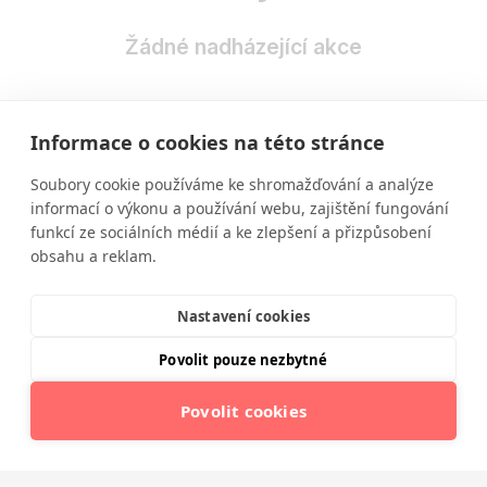
Žádné nadházející akce
Informace o cookies na této stránce
Soubory cookie používáme ke shromažďování a analýze
informací o výkonu a používání webu, zajištění fungování
funkcí ze sociálních médií a ke zlepšení a přizpůsobení
obsahu a reklam.
Vzdělávání ve výživě a zdravém životním stylu
moderní a srozumitelnou formou.
Nastavení cookies
Povolit pouze nezbytné
Povolit cookies
© 2025 Institut moderní výživy