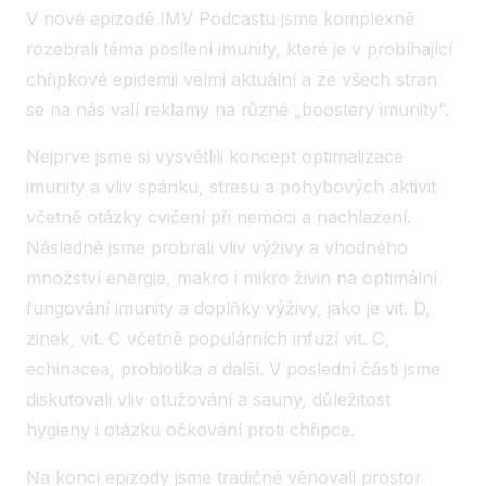
V nové epizodě IMV Podcastu jsme komplexně
rozebrali téma posílení imunity, které je v probíhající
chřipkové epidemii velmi aktuální a ze všech stran
se na nás valí reklamy na různé „boostery imunity“.
Nejprve jsme si vysvětlili koncept optimalizace
imunity a vliv spánku, stresu a pohybových aktivit
včetně otázky cvičení při nemoci a nachlazení.
Následně jsme probrali vliv výživy a vhodného
množství energie, makro i mikro živin na optimální
fungování imunity a doplňky výživy, jako je vit. D,
zinek, vit. C včetně populárních infuzí vit. C,
echinacea, probiotika a další. V poslední části jsme
diskutovali vliv otužování a sauny, důležitost
hygieny i otázku očkování proti chřipce.
Na konci epizody jsme tradičně věnovali prostor