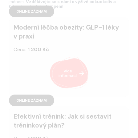
jménem!
Vzdělávejte se s námi o výživě odkudkoliv a
kdykoliv vlastním tempem!
ONLINE ZÁZNAM
Moderní léčba obezity: GLP-1 léky
v praxi
Cena:
1 200 Kč
Více
informací
ONLINE ZÁZNAM
Efektivní trénink: Jak si sestavit
tréninkový plán?