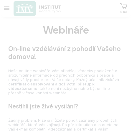
0 Kč
Webináře
On-line vzdělávání z pohodlí Vašeho
domova!
Naše on-line webináře Vám přinášejí vědecky podložené a
srozumitelné informace od předních odborníků z praxe a
dávají vždy prostor pro Vaše dotazy. Každý účastník získává
certifikát o absolvování a doživotní přístup k
videozáznamu
, takže není nezbytně nutné být on-line
přesně v čase konání webináře.
Nestihli jste živé vysílání?
Žádný problém. Níže si můžete pořídit záznamy proběhlých
webinářů, které Vás zajímají. Po pár kliknutích dostanete na
Váš e-mail kompletní videozáznam a certifikát s Vaším