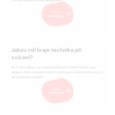
nicméně ještě před několika generac…
Více
informací
Jakou roli hraje technika při
cvičení?
24. 8. 2021 Jakou roli hraje technika při cvičení? Pokud se již
nějakou dobu věnujete cvičení v posilovně a zajímali jste se o to,
jak správně provádět j…
Více
informací