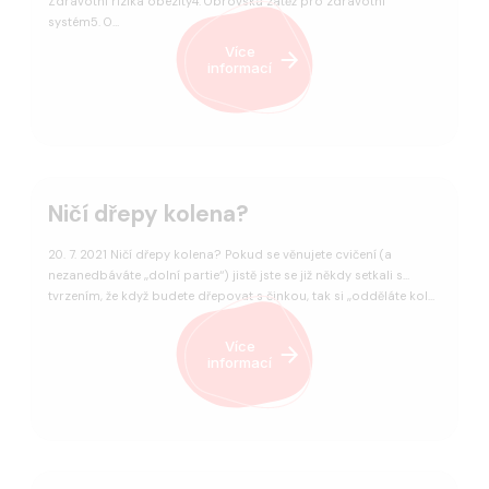
Zdravotní rizika obezity4. Obrovská zátěž pro zdravotní
systém5. O…
Více
informací
Ničí dřepy kolena?
20. 7. 2021 Ničí dřepy kolena? Pokud se věnujete cvičení (a
nezanedbáváte ‚‚dolní partie‘‘) jistě jste se již někdy setkali s
tvrzením, že když budete dřepovat s činkou, tak si ‚‚odděláte kol…
Více
informací