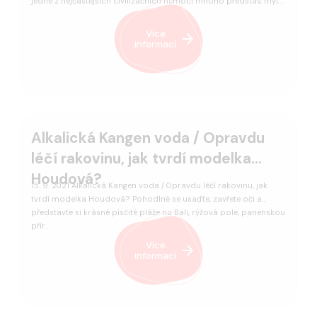
jedné z nejčastějších civilizačních nemocí mnoho představ, mýt…
Více
informací
Alkalická Kangen voda / Opravdu
léčí rakovinu, jak tvrdí modelka
Houdová?
15. 9. 2021 Alkalická Kangen voda / Opravdu léčí rakovinu, jak
tvrdí modelka Houdová? Pohodlně se usaďte, zavřete oči a
představte si krásné písčité pláže na Bali, rýžová pole, panenskou
přír…
Více
informací