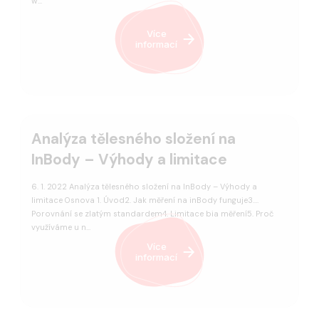
w…
Více
informací
Analýza tělesného složení na
InBody – Výhody a limitace
6. 1. 2022 Analýza tělesného složení na InBody – Výhody a
limitace Osnova 1. Úvod2. Jak měření na inBody funguje3.
Porovnání se zlatým standardem4. Limitace bia měření5. Proč
využíváme u n…
Více
informací