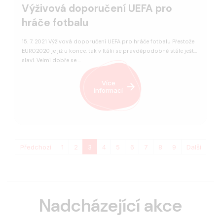
Výživová doporučení UEFA pro
hráče fotbalu
15. 7. 2021 Výživová doporučení UEFA pro hráče fotbalu Přestože
EURO2020 je již u konce, tak v Itálii se pravděpodobně stále ještě
slaví. Velmi dobře se …
Více
informací
Předchozí
1
2
3
4
5
6
7
8
9
Další
Nadcházející akce