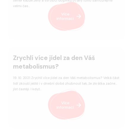
téměř každé ženy a výrobci doplňků stravy toho samozřejmě
velmi čas…
Více
informací
Zrychlí více jídel za den Váš
metabolismus?
19. 10. 2021 Zrychlí více jídel za den Váš metabolismus? Velká část
lidí zkouší ještě i v dnešní době zhubnout tak, že zkrátka začne
jíst častěji. I když…
Více
informací