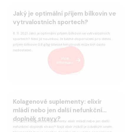
Jaký je optimální příjem bílkovin ve
vytrvalostních sportech?
8. 11. 2021 Jaký je optimální příjem bílkovin ve vytrvalostních
sportech? Není již novinkou, že běžné doporučení pro denní
příjem bílkovin 0,8 g/kg tělesné hmotnosti může být často
nedostateč…
Více
informací
Kolagenové suplementy: elixír
mládí nebo jen další nefunkční
doplněk stravy?
1. 11. 2021 Kolagenové suplementy: elixír mládí nebo jen další
nefunkční doplněk stravy? Najít elixír mládí je odvěkým snem