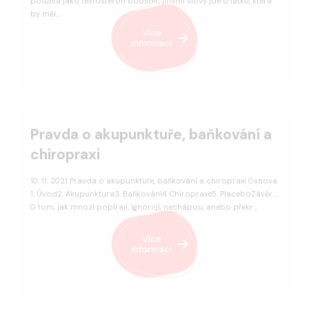
používá jako testosteron booster, jinými slovy jde o látku, která
by měl…
Více
informací
Pravda o akupunktuře, baňkování a
chiropraxi
10. 11. 2021 Pravda o akupunktuře, baňkování a chiropraxi Osnova
1. Úvod2. Akupunktura3. Baňkování4. Chiropraxe5. PlaceboZávěr
O tom, jak mnozí popírají, ignorují, nechápou, anebo překr…
Více
informací