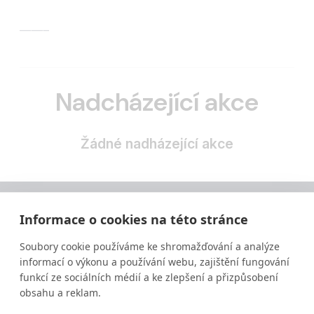
——–
Nadcházející akce
Žádné nadházející akce
Informace o cookies na této stránce
Soubory cookie používáme ke shromažďování a analýze
informací o výkonu a používání webu, zajištění fungování
funkcí ze sociálních médií a ke zlepšení a přizpůsobení
obsahu a reklam.
Vzdělávání ve výživě a zdravém životním stylu
moderní a srozumitelnou formou.