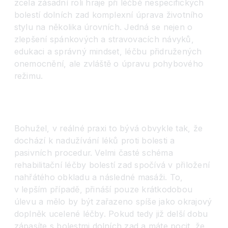
zcela zásadní roli hraje při léčbě nespecifických
bolestí dolních zad komplexní úprava životního
stylu na několika úrovních. Jedná se nejen o
zlepšení spánkových a stravovacích návyků,
edukaci a správný mindset, léčbu přidružených
onemocnění, ale zvláště o úpravu pohybového
režimu.
Bohužel, v reálné praxi to bývá obvykle tak, že
dochází k nadužívání léků proti bolesti a
pasivních procedur. Velmi časté schéma
rehabilitační léčby bolestí zad spočívá v přiložení
nahřátého obkladu a následné masáži. To,
v lepším případě, přináší pouze krátkodobou
úlevu a mělo by být zařazeno spíše jako okrajový
doplněk ucelené léčby. Pokud tedy již delší dobu
zápasíte s bolestmi dolních zad a máte pocit, že