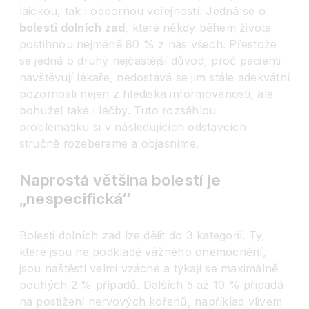
laickou, tak i odbornou veřejností. Jedná se o
bolesti dolních zad
, které někdy během života
postihnou nejméně 80 % z nás všech. Přestože
se jedná o druhý nejčastější důvod, proč pacienti
navštěvují lékaře, nedostává se jim stále adekvátní
pozornosti nejen z hlediska informovanosti, ale
bohužel také i léčby. Tuto rozsáhlou
problematiku si v následujících odstavcích
stručně rozebereme a objasníme.
Naprostá většina bolestí je
‚‚nespecifická‘‘
Bolesti dolních zad lze dělit do 3 kategorií. Ty,
které jsou na podkladě vážného onemocnění,
jsou naštěstí velmi vzácné a týkají se maximálně
pouhých 2 % případů. Dalších 5 až 10 % připadá
na postižení nervových kořenů, například vlivem