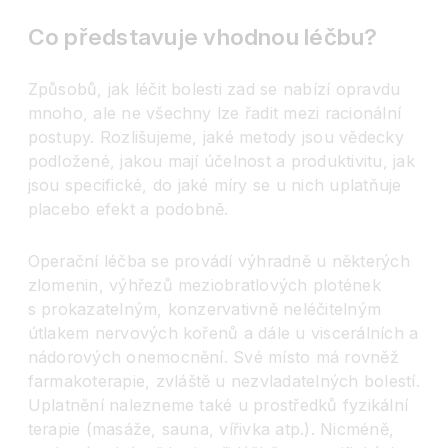
Co představuje vhodnou léčbu?
Způsobů, jak léčit bolesti zad se nabízí opravdu
mnoho, ale ne všechny lze řadit mezi racionální
postupy. Rozlišujeme, jaké metody jsou vědecky
podložené, jakou mají účelnost a produktivitu, jak
jsou specifické, do jaké míry se u nich uplatňuje
placebo efekt a podobně.
Operační léčba se provádí výhradně u některých
zlomenin, výhřezů meziobratlových plotének
s prokazatelným, konzervativně neléčitelným
útlakem nervových kořenů a dále u viscerálních a
nádorových onemocnění. Své místo má rovněž
farmakoterapie, zvláště u nezvladatelných bolestí.
Uplatnění nalezneme také u prostředků fyzikální
terapie (masáže, sauna, vířivka atp.). Nicméně,