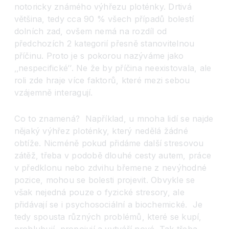
notoricky známého výhřezu ploténky. Drtivá
většina, tedy cca 90 % všech případů bolestí
dolních zad, ovšem nemá na rozdíl od
předchozích 2 kategorií přesně stanovitelnou
příčinu. Proto je s pokorou nazýváme jako
‚‚nespecifické‘‘. Ne že by příčina neexistovala, ale
roli zde hraje více faktorů, které mezi sebou
vzájemně interagují.
Co to znamená? Například, u mnoha lidí se najde
nějaký výhřez ploténky, který nedělá žádné
obtíže. Nicméně pokud přidáme další stresovou
zátěž, třeba v podobě dlouhé cesty autem, práce
v předklonu nebo zdvihu břemene z nevýhodné
pozice, mohou se bolesti projevit. Obvykle se
však nejedná pouze o fyzické stresory, ale
přidávají se i psychosociální a biochemické. Je
tedy spousta různých problémů, které se kupí,