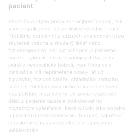
pacient
Přestože Andyho potkal ten nejhorší scénář, tak
znovu opakujeme, že se skutečně jedná o raritu.
Problémy pramenící z vážných onemocnění jsou
skutečně vzácné a zkušený lékař nebo
fyzioterapeut by měl být schopen je poměrně
snadno vyloučit. Jakmile panuje jistota, že se
jedná o nespecifické bolesti, není třeba dále
panikařit a mít nepřiměřené obavy, ať už
z pohybu, fyzické zátěže, chladného vzduchu,
sezení s kulatými zády nebo dokonce ze spaní
bez polštáře mezi koleny. Je zcela nežádoucí
dělat z pacienta lazara a podrobovat ho
zbytečným vyšetřením, které působí jako nocebo
a prodlužují rekonvalescenci. Naopak, zapotřebí
je racionálně nastavený plán s progresivním
zatěžováním.