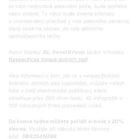
se vám nedostává adekvátní péče, bude potřeba
něco změnit. To něco bude změna přístupu
k onemocnění; přechod z role pasivního pacienta,
který čeká na zázrak, do role aktivního
spoluúčastníka léčby.
Autor článku:
Bc. Pavel Křivan
(autor e-booku
Nespecifické bolesti dolních zad
)
Více informací o tom, jak se s nespecifickými
bolestmi dolních zad vypořádat, můžete nalézt
také v naší elektronické publikaci, která
obsahuje přes 200 stran textu, 42 infografik a
150 návodných fotek provedení cviků.
Do konce týdne můžete pořídit e-book s 20%
slevou.
Využijte při nákupu tento slevový
kód:
OBS254NZB8