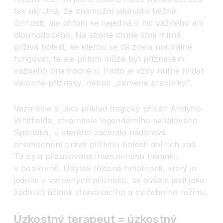
tak ukrutná, že znemožní jakékoliv běžné
činnosti, ale přitom se nejedná o nic vážného ani
dlouhodobého. Na straně druhé stojí mírná,
plíživá bolest, se kterou se dá zcela normálně
fungovat; ta ale přitom může být příznakem
vážného onemocnění. Proto je vždy nutné hlídat
varovné příznaky, neboli ‚‚červené praporky‘‘.
Vezměme si jako příklad tragický příběh Andyho
Whitfielda, ztvárnitele legendárního seriálového
Spartaka, u kterého začínalo nádorové
onemocnění právě plíživou bolestí dolních zad.
Ta byla přisuzována intenzivnímu tréninku
v posilovně. Úbytek tělesné hmotnosti, který je
jedním z varovných příznaků, se ovšem jevil jako
žádoucí účinek stravovacího a cvičebního režimu.
Úzkostný terapeut = úzkostný