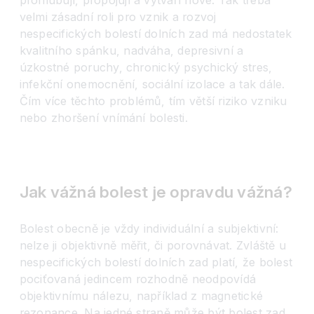
prohlubují, propojují a vytváří nové. Tak třeba
velmi zásadní roli pro vznik a rozvoj
nespecifických bolestí dolních zad má nedostatek
kvalitního spánku, nadváha, depresivní a
úzkostné poruchy, chronický psychický stres,
infekční onemocnění, sociální izolace a tak dále.
Čím více těchto problémů, tím větší riziko vzniku
nebo zhoršení vnímání bolesti.
Jak vážná bolest je opravdu vážná?
Bolest obecně je vždy individuální a subjektivní:
nelze ji objektivně měřit, či porovnávat. Zvláště u
nespecifických bolestí dolních zad platí, že bolest
pociťovaná jedincem rozhodně neodpovídá
objektivnímu nálezu, například z magnetické
rezonance. Na jedné straně může být bolest zad