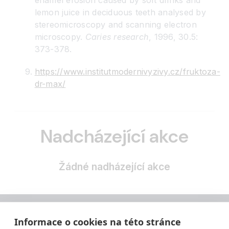
lemon juice in deciduous teeth analysed by
stereomicroscopy and scanning electron
microscopy.
Caries research
, 1996, 30.5:
373-378.
https://www.institutmodernivyzivy.cz/fruktoza-
dr-max/
Nadcházející akce
Žádné nadházející akce
Informace o cookies na této stránce