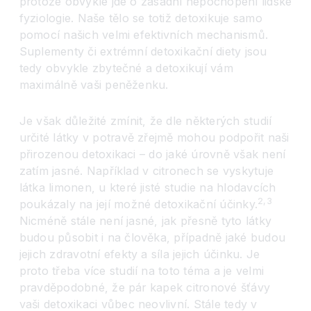
protože obvykle jde o zásadní nepochopení lidské
fyziologie. Naše tělo se totiž detoxikuje samo
pomocí našich velmi efektivních mechanismů.
Suplementy či extrémní detoxikační diety jsou
tedy obvykle zbytečné a detoxikují vám
maximálně vaši peněženku.
Je však důležité zmínit, že dle některých studií
určité látky v potravě zřejmě mohou podpořit naši
přirozenou detoxikaci – do jaké úrovně však není
zatím jasné. Například v citronech se vyskytuje
látka limonen, u které jisté studie na hlodavcích
2,3
poukázaly na její možné detoxikační účinky.
Nicméně stále není jasné, jak přesně tyto látky
budou působit i na člověka, případně jaké budou
jejich zdravotní efekty a síla jejich účinku. Je
proto třeba více studií na toto téma a je velmi
pravděpodobné, že pár kapek citronové šťávy
vaši detoxikaci vůbec neovlivní. Stále tedy v