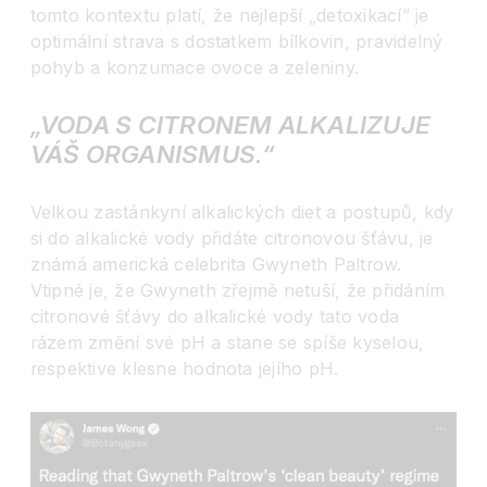
tomto kontextu platí, že nejlepší „detoxikací“ je
optimální strava s dostatkem bílkovin, pravidelný
pohyb a konzumace ovoce a zeleniny.
„VODA S CITRONEM ALKALIZUJE
VÁŠ ORGANISMUS.“
Velkou zastánkyní alkalických diet a postupů, kdy
si do alkalické vody přidáte citronovou šťávu, je
známá americká celebrita Gwyneth Paltrow.
Vtipné je, že Gwyneth zřejmě netuší, že přidáním
citronové šťávy do alkalické vody tato voda
rázem změní své pH a stane se spíše kyselou,
respektive klesne hodnota jejího pH.