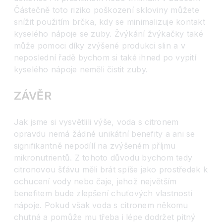
Částečně toto riziko poškození skloviny můžete
snížit použitím brčka, kdy se minimalizuje kontakt
kyselého nápoje se zuby. Žvýkání žvýkačky také
může pomoci díky zvýšené produkci slin a v
neposlední řadě bychom si také ihned po vypití
kyselého nápoje neměli čistit zuby.
ZÁVĚR
Jak jsme si vysvětlili výše, voda s citronem
opravdu nemá žádné unikátní benefity a ani se
signifikantně nepodílí na zvýšeném příjmu
mikronutrientů. Z tohoto důvodu bychom tedy
citronovou šťávu měli brát spíše jako prostředek k
ochucení vody nebo čaje, jehož největším
benefitem bude zlepšení chuťových vlastností
nápoje. Pokud však voda s citronem někomu
chutná a pomůže mu třeba i lépe dodržet pitný