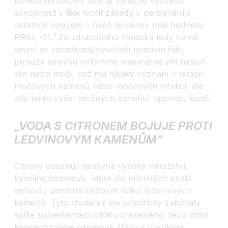
konkrétně citrony nemají výrazně vysokou
schopnost v těle tvořit zásady v porovnání s
ostatním ovocem – např. brusinky mají hodnotu
4
PRAL -21.
Ze zdravotního hlediska tedy nemá
smysl se zásaditostí/kyselostí potravin řídit,
protože stravou ovlivníme maximálně pH našich
slin nebo moči, což má nějaký význam v terapii
močových kamenů nebo močových infekcí, ale
zde tento výčet možných benefitů opravdu končí.
„VODA S CITRONEM BOJUJE PROTI
LEDVINOVÝM KAMENŮM“
Citrony obsahují relativně vysoké množství
kyseliny citronové, která dle některých studií
opravdu pomáhá snižovat riziko ledvinových
kamenů. Tyto studie se ale specificky zabývaly
spíše suplementací citrátu draselného nebo pitím
koncentrované citronové šťávy s vysokým