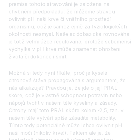
premisa tohoto stravování je založena na
chybném předpokladu, že můžeme stravou
ovlivnit pH naší krve či vnitřního prostředí
organismu, což je samozřejmě za fyziologických
okolností nesmysl. Naše acidobazická rovnováha
je totiž velmi úzce regulována, protože sebemenší
výchylka v pH krve může znamenat ohrožení
života či dokonce i smrt.
Možná si tedy nyní říkáte, proč je kyselá
citronová šťáva propagována s argumentem, že
nás alkalizuje? Pravdou je, že jde o její PRAL
skóre, což je vlastně schopnost potravin nebo
nápojů tvořit v našem těle kyseliny a zásady.
Citrony mají toto PRAL skóre kolem -2,5; tzn. v
našem těle vytváří spíše zásadité metabolity.
Tímto tedy potenciálně může lehce ovlivnit pH
naší moči (nikoliv krve!). Faktem ale je, že