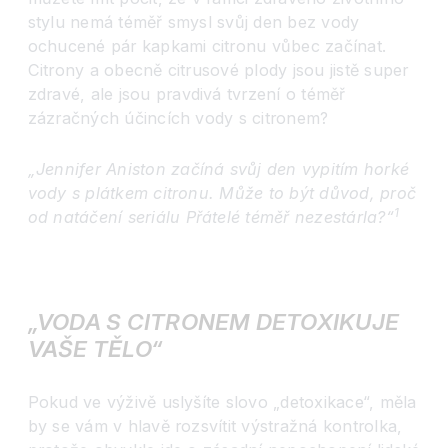
stylu nemá téměř smysl svůj den bez vody
ochucené pár kapkami citronu vůbec začínat.
Citrony a obecně citrusové plody jsou jistě super
zdravé, ale jsou pravdivá tvrzení o téměř
zázračných účincích vody s citronem?
„Jennifer Aniston začíná svůj den vypitím horké
vody s plátkem citronu. Může to být důvod, proč
1
od natáčení seriálu Přátelé téměř nezestárla?“
„VODA S CITRONEM DETOXIKUJE
VAŠE TĚLO“
Pokud ve výživě uslyšíte slovo „detoxikace“, měla
by se vám v hlavě rozsvítit výstražná kontrolka,