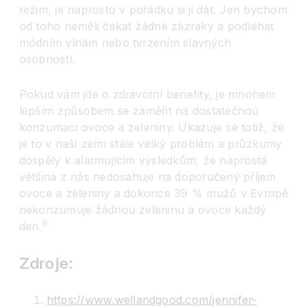
režim, je naprosto v pořádku si ji dát. Jen bychom
od toho neměli čekat žádné zázraky a podléhat
módním vlnám nebo tvrzením slavných
osobností.
Pokud vám jde o zdravotní benefity, je mnohem
lepším způsobem se zaměřit na dostatečnou
konzumaci ovoce a zeleniny. Ukazuje se totiž, že
je to v naší zemi stále velký problém a průzkumy
dospěly k alarmujícím výsledkům, že naprostá
většina z nás nedosahuje na doporučený příjem
ovoce a zeleniny a dokonce 39 % mužů v Evropě
nekonzumuje žádnou zeleninu a ovoce každý
9
den.
Zdroje:
https://www.wellandgood.com/jennifer-