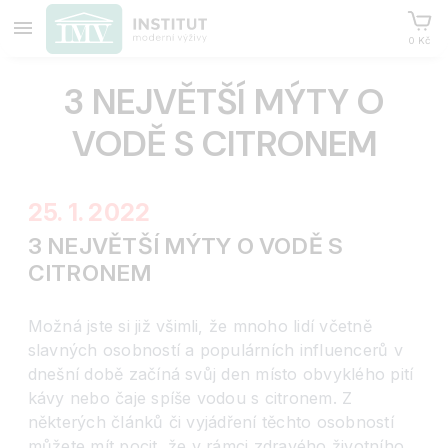
0 Kč
3 NEJVĚTŠÍ MÝTY O
VODĚ S CITRONEM
25. 1. 2022
3 NEJVĚTŠÍ MÝTY O VODĚ S
CITRONEM
Možná jste si již všimli, že mnoho lidí včetně
slavných osobností a populárních influencerů v
dnešní době začíná svůj den místo obvyklého pití
kávy nebo čaje spíše vodou s citronem. Z
některých článků či vyjádření těchto osobností
můžete mít pocit, že v rámci zdravého životního