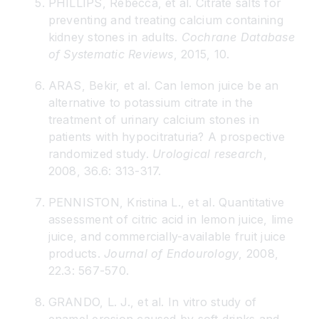
PHILLIPS, Rebecca, et al. Citrate salts for
preventing and treating calcium containing
kidney stones in adults.
Cochrane Database
of Systematic Reviews
, 2015, 10.
ARAS, Bekir, et al. Can lemon juice be an
alternative to potassium citrate in the
treatment of urinary calcium stones in
patients with hypocitraturia? A prospective
randomized study.
Urological research
,
2008, 36.6: 313-317.
PENNISTON, Kristina L., et al. Quantitative
assessment of citric acid in lemon juice, lime
juice, and commercially-available fruit juice
products.
Journal of Endourology
, 2008,
22.3: 567-570.
GRANDO, L. J., et al. In vitro study of
enamel erosion caused by soft drinks and