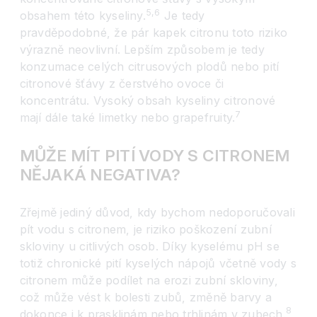
5,6
obsahem této kyseliny.
Je tedy
pravděpodobné, že pár kapek citronu toto riziko
výrazně neovlivní. Lepším způsobem je tedy
konzumace celých citrusových plodů nebo pití
citronové šťávy z čerstvého ovoce či
koncentrátu. Vysoký obsah kyseliny citronové
7
mají dále také limetky nebo grapefruity.
MŮŽE MÍT PITÍ VODY S CITRONEM
NĚJAKÁ NEGATIVA?
Zřejmě jediný důvod, kdy bychom nedoporučovali
pít vodu s citronem, je riziko poškození zubní
skloviny u citlivých osob. Díky kyselému pH se
totiž chronické pití kyselých nápojů včetně vody s
citronem může podílet na erozi zubní skloviny,
což může vést k bolesti zubů, změně barvy a
8
dokonce i k prasklinám nebo trhlinám v zubech.