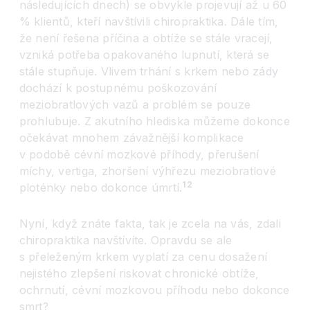
následujících dnech) se obvykle projevují až u 60
% klientů, kteří navštívili chiropraktika. Dále tím,
že není řešena příčina a obtíže se stále vracejí,
vzniká potřeba opakovaného lupnutí, která se
stále stupňuje. Vlivem trhání s krkem nebo zády
dochází k postupnému poškozování
meziobratlových vazů a problém se pouze
prohlubuje. Z akutního hlediska můžeme dokonce
očekávat mnohem závažnější komplikace
v podobě cévní mozkové příhody, přerušení
míchy, vertiga, zhoršení výhřezu meziobratlové
12
ploténky nebo dokonce úmrtí.
Nyní, když znáte fakta, tak je zcela na vás, zdali
chiropraktika navštívíte. Opravdu se ale
s přeleženým krkem vyplatí za cenu dosažení
nejistého zlepšení riskovat chronické obtíže,
ochrnutí, cévní mozkovou příhodu nebo dokonce
smrt?