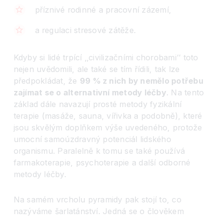
příznivé rodinné a pracovní zázemí,
a regulaci stresové zátěže.
Kdyby si lidé trpící ‚‚civilizačními chorobami
‘‘
toto
nejen uvědomili, ale také se tím řídili, tak lze
předpokládat, že
99 % z nich by nemělo potřebu
zajímat se o alternativní metody léčby
. Na tento
základ dále navazují prosté metody fyzikální
terapie (masáže, sauna, vířivka a podobně), které
jsou skvělým doplňkem výše uvedeného, protože
umocní samoúzdravný potenciál lidského
organismu. Paralelně k tomu se také používá
farmakoterapie, psychoterapie a další odborné
metody léčby.
Na samém vrcholu pyramidy pak stojí to, co
nazýváme šarlatánství. Jedná se o člověkem