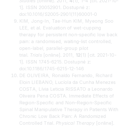
Studies
[online]. 2011,
4
(1), 1-4 [cit. 2021-10-
1]. ISSN 20052901. Dostupné z:
doi:10.1016/S2005-2901(11)60001-0
KIM, Jong-In, Tae-Hun KIM, Myeong Soo
LEE, et al. Evaluation of wet-cupping
therapy for persistent non-specific low back
pain: a randomised, waiting-list controlled,
open-label, parallel-group pilot
trial.
Trials
[online]. 2011,
12
(1) [cit. 2021-10-
1]. ISSN 1745-6215. Dostupné z:
doi:10.1186/1745-6215-12-146
DE OLIVEIRA, Ronaldo Fernando, Richard
Eloin LIEBANO, Lucíola da Cunha Menezes
COSTA, Lívia Leticia RISSATO a Leonardo
Oliveira Pena COSTA. Immediate Effects of
Region-Specific and Non–Region-Specific
Spinal Manipulative Therapy in Patients With
Chronic Low Back Pain: A Randomized
Controlled Trial.
Physical Therapy
[online].