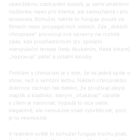
okamžitému odstranění bolesti, je velmi atraktivní
myšlenka nejen pro klienta, ale samozřejmě i pro
terapeuta. Bohužel, takhle to funguje pouze ve
filmech nebo propagačních videích. Zde ‚‚doktoři
chiropraxe
‘‘
provozují své opravny na rozbitá
záda, kde prostřednictvím tzv. spinální
manipulační terapie (tedy škubáním, třeba krkem)
‚‚napravuj
í‘‘
páteř a ostatní klouby.
Problém s chiropraxí je v tom, že se jedná spíše o
show, než o seriózní léčbu. Někteří chiropraktici
dokonce zachází tak daleko, že používají jakýsi
majzlík a kladívko, kterým ‚‚oťukávaj
í‘‘
obratle
s cílem je narovnat. Vypadá to sice velmi
elegantně, ale nemusíme snad vysvětlovat, proč
je to nesmyslné.
V reálném světě to bohužel funguje trochu jinak.