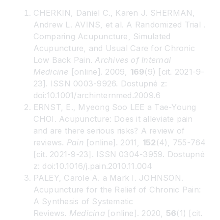
CHERKIN, Daniel C., Karen J. SHERMAN,
Andrew L. AVINS, et al. A Randomized Trial .
Comparing Acupuncture, Simulated
Acupuncture, and Usual Care for Chronic
Low Back Pain.
Archives of Internal
Medicine
[online]. 2009,
169
(9) [cit. 2021-9-
23]. ISSN 0003-9926. Dostupné z:
doi:10.1001/archinternmed.2009.6
ERNST, E., Myeong Soo LEE a Tae-Young
CHOI. Acupuncture: Does it alleviate pain
and are there serious risks? A review of
reviews.
Pain
[online]. 2011,
152
(4), 755-764
[cit. 2021-9-23]. ISSN 0304-3959. Dostupné
z: doi:10.1016/j.pain.2010.11.004
PALEY, Carole A. a Mark I. JOHNSON.
Acupuncture for the Relief of Chronic Pain:
A Synthesis of Systematic
Reviews.
Medicina
[online]. 2020,
56
(1) [cit.