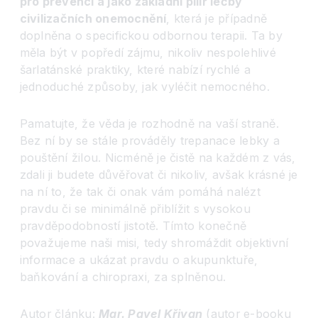
pro prevenci a jako základní pilíř léčby
civilizačních onemocnění
, která je případně
doplněna o specifickou odbornou terapii. Ta by
měla být v popředí zájmu, nikoliv nespolehlivé
šarlatánské praktiky, které nabízí rychlé a
jednoduché způsoby, jak vyléčit nemocného.
Pamatujte, že věda je rozhodně na vaší straně.
Bez ní by se stále prováděly trepanace lebky a
pouštění žilou. Nicméně je čistě na každém z vás,
zdali ji budete důvěřovat či nikoliv, avšak krásné je
na ní to, že tak či onak vám pomáhá nalézt
pravdu či se minimálně přiblížit s vysokou
pravděpodobností jistotě. Tímto konečně
považujeme naši misi, tedy shromáždit objektivní
informace a ukázat pravdu o akupunktuře,
baňkování a chiropraxi, za splněnou.
Autor článku:
Mgr. Pavel Křivan
(autor e-booku