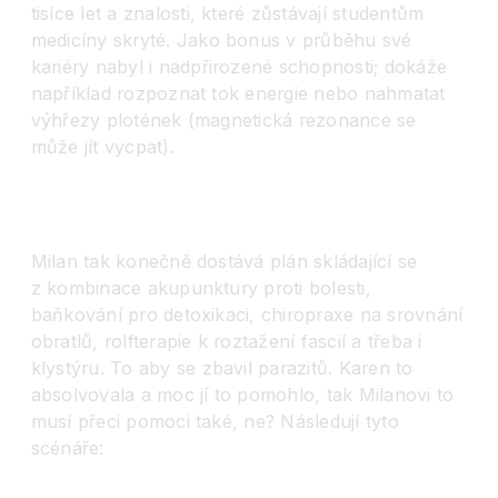
tisíce let a znalosti, které zůstávají studentům
medicíny skryté. Jako bonus v průběhu své
kariéry nabyl i nadpřirozené schopnosti; dokáže
například rozpoznat tok energie nebo nahmatat
výhřezy plotének (magnetická rezonance se
může jít vycpat).
Milan tak konečně dostává plán skládající se
z kombinace akupunktury proti bolesti,
baňkování pro detoxikaci, chiropraxe na srovnání
obratlů, rolfterapie k roztažení fascií a třeba i
klystýru. To aby se zbavil parazitů. Karen to
absolvovala a moc jí to pomohlo, tak Milanovi to
musí přeci pomoci také, ne? Následují tyto
scénáře: