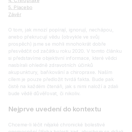
4. Chiropraxe
5. Placebo
Závěr
O tom, jak mnozí popírají, ignorují, nechápou,
anebo překrucují vědu (obvykle ve svůj
prospěch) jsme se mohli mnohokrát dobře
přesvědčit od začátku roku 2020. V tomto článku
si představíme objektivní informace, které vědci
nasbírali ohledně zdravotních účinků
akupunktury, baňkování a chiropraxe. Naším
cílem je pouze předložit tvrdá fakta. Bude pak
čistě na každém čtenáři, jak s nimi naloží a zdali
bude vědě důvěřovat, či nikoliv.
Nejprve uvedení do kontextu
Chceme-li léčit nějaké chronické bolestivé
onemocnění (třeba bolesti zad, abychom se drželi