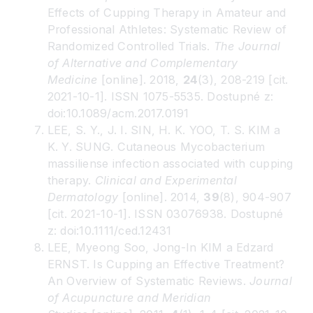
Effects of Cupping Therapy in Amateur and
Professional Athletes: Systematic Review of
Randomized Controlled Trials.
The Journal
of Alternative and Complementary
Medicine
[online]. 2018,
24
(3), 208-219 [cit.
2021-10-1]. ISSN 1075-5535. Dostupné z:
doi:10.1089/acm.2017.0191
LEE, S. Y., J. I. SIN, H. K. YOO, T. S. KIM a
K. Y. SUNG. Cutaneous Mycobacterium
massiliense infection associated with cupping
therapy.
Clinical and Experimental
Dermatology
[online]. 2014,
39
(8), 904-907
[cit. 2021-10-1]. ISSN 03076938. Dostupné
z: doi:10.1111/ced.12431
LEE, Myeong Soo, Jong-In KIM a Edzard
ERNST. Is Cupping an Effective Treatment?
An Overview of Systematic Reviews.
Journal
of Acupuncture and Meridian