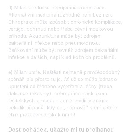
d) Milan si odnese nepříjemné komplikace.
Alternativní medicína rozhodně není bez rizik.
Chiropraxe může způsobit chronické komplikace,
vertigo, ochrnutí nebo třeba cévní mozkovou
příhodu. Akupunktura může být zdrojem
bakteriální infekce nebo pneumotoraxu.
Baňkování může být rovněž zdrojem bakteriální
infekce a dalších, například kožních problémů.
e) Milan umře. Naštěstí nejméně pravděpodobný
scénář, ale přesto tu je. Ať už se může jednat o
upuštění od řádného vyšetření a léčby (třeba
dokonce rakoviny), nebo přímo následkem
léčitelských procedur. Jen z médií je známo
několik případů, kdy po ‚‚náprav
ě‘‘
krční páteře
chiropraktikem došlo k úmrtí!
Dost pohádek, ukažte mi tu prolhanou