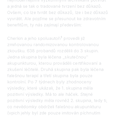
nejmodernějšími výzkumnými technikami potvrdit
a jedná se tak o tradované tvrzení bez důkazů.
Ovšem, co lze tvrdit bez důkazů, lze i bez důkazů
vyvrátit. Ale pojďme se přesunout ke zdravotním
benefitům, ty nás zajímají především:
1
Cherkin a jeho spoluautoři
provedli již
zmiňovanou randomizovanou kontrolovanou
zkoušku. 638 probandů rozdělili do 3 skupin.
Jedna skupina byla léčena ‚‚skutečnou
‘‘
akupunkturou, kterou prováděli certifikovaní a
zkušení léčitelé. Druhá skupina pak byla léčena
falešnou terapií a třetí skupina byla pouze
kontrolní. Po 7 týdnech byly zhodnoceny
výsledky, které ukázali, že 1. skupina měla
pozitivní výsledky. Má to ale háček. Stejné
pozitivní výsledky měla rovněž 2. skupina, tedy ti,
co nevědomky obdrželi falešnou akupunkturu
(vpich jehly byl zde pouze imitován píchnutím