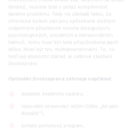
tématu), musíme brát v potaz komplexnost
daného problému. Tedy na základě faktu, že
chronické bolesti zad jsou způsobené složitým
vzájemným působením mnoha biologických,
psychologických, sociálních a behaviorálních
faktorů, tomu musí být také přizpůsobena jejich
léčba. Musí být tzv. multidimenzionální. To, co
tvoří její absolutní základ, je celkové zlepšení
životosprávy.
Optimální životospráva zahrnuje například:
dostatek kvalitního spánku,
racionální stravovací režim (čtěte ‚‚jíst jako
dospěl
ý‘‘
),
bohatý pohybový program,