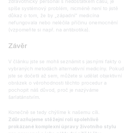
zdravotnický personál s nedostatkem času, je
spíše systémový problém, nicméně není to jistě
důkaz o tom, že by „západní“ medicína
nefungovala nebo neléčila příčinu onemocnění
(vzpomeňte si např. na antibiotika).
Závěr
V článku jste se mohli seznámit s jasnými fakty o
vybraných metodách alternativní medicíny. Pokud
jste se dočetli až sem, můžete si udělat objektivní
obrázek o věrohodnosti těchto procedur a
pochopit náš důvod, proč je nazýváme
šarlatánstvím.
Konečně se tedy chýlíme k našemu cíli.
Zdůrazňujeme stěžejní roli spolehlivě
prokázané komplexní úpravy životního stylu