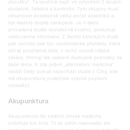
zkoušku
‘‘
. Ta spočívá např. ve vytvoření 3 skupin:
skutečné, falešné a kontrolní. Tyto skupiny musí
obsahovat dostatečně velký počet účastníků a
být ideálně dvojitě zaslepené. Je-li takto
provedená studie dostatečně kvalitní, poskytuje
velmi cenné informace. Z těchto klinických studií
pak vychází pak tzv. systematické přehledy, které
sbírají použitelná data, z nichž vyvodí nějaké
závěry. Shrnují tak veškeré dostupné poznatky na
dané téma. A zde právě ‚‚alternativní medicína
‘‘
naráží (tedy pokud nepochází studie z Číny, kde
má akupunktura podezřele vysoké pozitivní
výsledky).
Akupunktura
Akupunktura dle tradiční čínské medicíny
ovlivňuje tok čchi. To se zatím nepovedlo ani