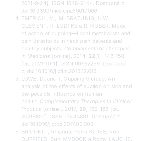
2021-9-24]. ISSN 1648-9144. Dostupné z:
doi:10.3390/medicina56010006
EMERICH, M., M. BRAEUNIG, H.W.
CLEMENT, R. LÜDTKE a R. HUBER. Mode
of action of cupping—Local metabolism and
pain thresholds in neck pain patients and
healthy subjects.
Complementary Therapies
in Medicine
[online]. 2014,
22
(1), 148-158
[cit. 2021-10-1]. ISSN 09652299. Dostupné
z: doi:10.1016/j.ctim.2013.12.013
LOWE, Duane T. Cupping therapy: An
analysis of the effects of suction on skin and
the possible influence on human
health.
Complementary Therapies in Clinical
Practice
[online]. 2017,
29
, 162-168 [cit.
2021-10-1]. ISSN 17443881. Dostupné z:
doi:10.1016/j.ctcp.2017.09.008
BRIDGETT, Rhianna, Petra KLOSE, Rob
DUFFIELD, Suni MYDOCK a Romy LAUCHE.