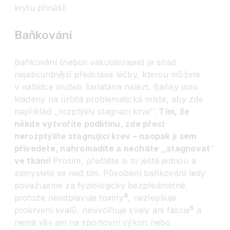
krytu přináší!
Baňkování
Baňkování (neboli vakuoterapie) je snad
nejabsurdnější představa léčby, kterou můžete
v nabídce služeb šarlatána nalézt. Baňky jsou
kladeny na určitá problematická místa, aby zde
například ‚‚rozptýlily stagnaci krve
‘‘
.
Tím, že
někde vytvoříte podlitinu, zde přeci
nerozptýlíte stagnující krev – naopak ji sem
přivedete, nahromadíte a necháte ‚‚stagnovat
‘‘
ve tkáni!
Prosím, přečtěte si to ještě jednou a
zamyslete se nad tím. Působení baňkování tedy
považujeme za fyziologicky bezpředmětné,
4
protože neodplavuje toxiny
, nezlepšuje
5
prokrvení svalů, neuvolňuje svaly ani fascie
a
nemá vliv ani na sportovní výkon nebo