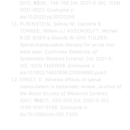
2013,
93
(6), 748-756 [cit. 2021-9-30]. ISSN
0031-9023. Dostupné z:
doi:10.2522/ptj.20120256
RUBINSTEIN, Sidney M, Caroline B
TERWEE, Willem JJ ASSENDELFT, Michiel
R DE BOER a Maurits W VAN TULDER.
Spinal manipulative therapy for acute low-
back pain.
Cochrane Database of
Systematic Reviews
[online]. [cit. 2021-9-
30]. ISSN 14651858. Dostupné z:
doi:10.1002/14651858.CD008880.pub2
ERNST, E. Adverse effects of spinal
manipulation: a systematic review.
Journal of
the Royal Society of Medicine
[online].
2007,
100
(7), 330-338 [cit. 2021-9-30].
ISSN 0141-0768. Dostupné z:
doi:10.1258/jrsm.100.7.330