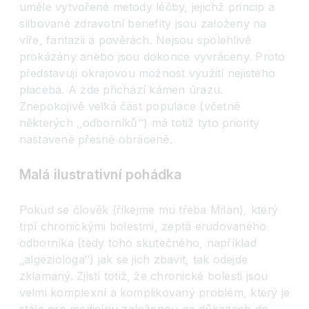
uměle vytvořené metody léčby, jejichž princip a
slibované zdravotní benefity jsou založeny na
víře, fantazii a pověrách. Nejsou spolehlivě
prokázány anebo jsou dokonce vyvráceny. Proto
představují okrajovou možnost využití nejistého
placeba. A zde přichází kámen úrazu.
Znepokojivě velká část populace (včetně
některých ‚‚odborníků‘‘) má totiž tyto priority
nastavené přesně obráceně.
Malá ilustrativní pohádka
Pokud se člověk (říkejme mu třeba Milan), který
trpí chronickými bolestmi, zeptá erudovaného
odborníka (tedy toho skutečného, například
‚‚algeziologa
‘‘
) jak se jich zbavit, tak odejde
zklamaný. Zjistí totiž, že chronické bolesti jsou
velmi komplexní a komplikovaný problém, který je