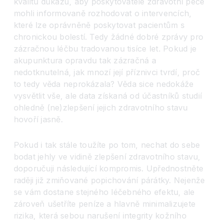
kvalitu důkazů, aby poskytovatelé zdravotní péče
mohli informovaně rozhodovat o intervencích,
které lze oprávněně poskytovat pacientům s
chronickou bolestí. Tedy žádné dobré zprávy pro
zázračnou léčbu tradovanou tisíce let. Pokud je
akupunktura opravdu tak zázračná a
nedotknutelná, jak mnozí její příznivci tvrdí, proč
to tedy věda neprokázala? Věda sice nedokáže
vysvětlit vše, ale data získaná od účastníků studií
ohledně (ne)zlepšení jejich zdravotního stavu
hovoří jasně.
Pokud i tak stále toužíte po tom, nechat do sebe
bodat jehly ve vidině zlepšení zdravotního stavu,
doporučuji následující kompromis. Upřednostněte
raději již zmiňované popichování párátky. Nejenže
se vám dostane stejného léčebného efektu, ale
zároveň ušetříte peníze a hlavně minimalizujete
rizika, která sebou narušení integrity kožního