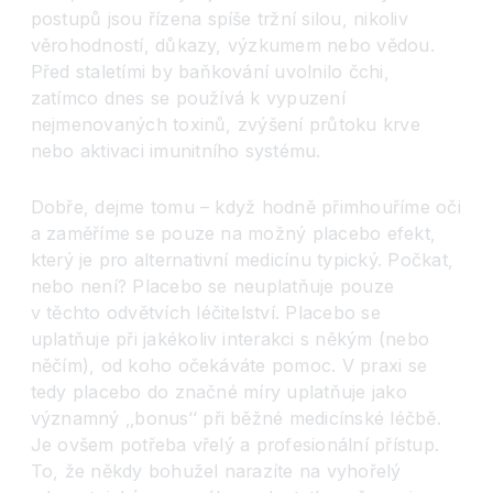
postupů jsou řízena spíše tržní silou, nikoliv
věrohodností, důkazy, výzkumem nebo vědou.
Před staletími by baňkování uvolnilo čchi,
zatímco dnes se používá k vypuzení
nejmenovaných toxinů, zvýšení průtoku krve
nebo aktivaci imunitního systému.
Dobře, dejme tomu – když hodně přimhouříme oči
a zaměříme se pouze na možný placebo efekt,
který je pro alternativní medicínu typický. Počkat,
nebo není? Placebo se neuplatňuje pouze
v těchto odvětvích léčitelství. Placebo se
uplatňuje při jakékoliv interakci s někým (nebo
něčím), od koho očekáváte pomoc. V praxi se
tedy placebo do značné míry uplatňuje jako
významný ‚‚bonus
‘‘
při běžné medicínské léčbě.
Je ovšem potřeba vřelý a profesionální přístup.
To, že někdy bohužel narazíte na vyhořelý