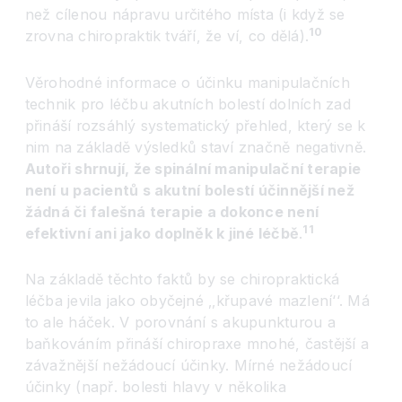
než cílenou nápravu určitého místa (i když se
10
zrovna chiropraktik tváří, že ví, co dělá).
Věrohodné informace o účinku manipulačních
technik pro léčbu akutních bolestí dolních zad
přináší rozsáhlý systematický přehled, který se k
nim na základě výsledků staví značně negativně.
Autoři shrnují, že spinální manipulační terapie
není u pacientů s akutní bolestí účinnější než
žádná či falešná terapie a dokonce není
11
efektivní ani jako doplněk k jiné léčbě
.
Na základě těchto faktů by se chiropraktická
léčba jevila jako obyčejné ‚‚křupavé mazlen
í‘‘
. Má
to ale háček. V porovnání s akupunkturou a
baňkováním přináší chiropraxe mnohé, častější a
závažnější nežádoucí účinky. Mírné nežádoucí
účinky (např. bolesti hlavy v několika