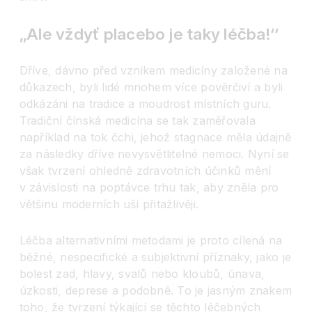
‚‚Ale vždyť placebo je taky léčba!
‘‘
Dříve, dávno před vznikem medicíny založené na
důkazech, byli lidé mnohem více pověrčiví a byli
odkázáni na tradice a moudrost místních guru.
Tradiční čínská medicína se tak zaměřovala
například na tok čchi, jehož stagnace měla údajně
za následky dříve nevysvětlitelné nemoci. Nyní se
však tvrzení ohledně zdravotních účinků mění
v závislosti na poptávce trhu tak, aby zněla pro
většinu moderních uší přitažlivěji.
Léčba alternativními metodami je proto cílená na
běžné, nespecifické a subjektivní příznaky, jako je
bolest zad, hlavy, svalů nebo kloubů, únava,
úzkosti, deprese a podobně. To je jasným znakem
toho, že tvrzení týkající se těchto léčebných