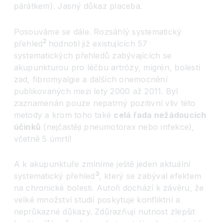
párátkem). Jasný důkaz placeba.
Posouváme se dále. Rozsáhlý systematický
2
přehled
hodnotil již existujících 57
systematických přehledů zabývajících se
akupunkturou pro léčbu artrózy, migrén, bolestí
zad, fibromyalgie a dalších onemocnění
publikovaných mezi lety 2000 až 2011. Byl
zaznamenán pouze nepatrný pozitivní vliv této
metody a krom toho také
celá řada nežádoucích
účinků
(nejčastěji pneumotorax nebo infekce),
včetně 5 úmrtí!
A k akupunktuře zmíníme ještě jeden aktuální
3
systematický přehled
, který se zabýval efektem
na chronické bolesti. Autoři dochází k závěru, že
velké množství studií poskytuje konfliktní a
neprůkazné důkazy. Zdůrazňují nutnost zlepšit