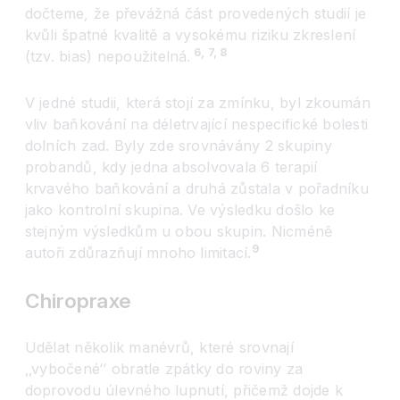
dočteme, že převážná část provedených studií je
kvůli špatné kvalitě a vysokému riziku zkreslení
6, 7, 8
(tzv. bias) nepoužitelná.
V jedné studii, která stojí za zmínku, byl zkoumán
vliv baňkování na déletrvající nespecifické bolesti
dolních zad. Byly zde srovnávány 2 skupiny
probandů, kdy jedna absolvovala 6 terapií
krvavého baňkování a druhá zůstala v pořadníku
jako kontrolní skupina. Ve výsledku došlo ke
stejným výsledkům u obou skupin. Nicméně
9
autoři zdůrazňují mnoho limitací.
Chiropraxe
Udělat několik manévrů, které srovnají
‚‚vybočen
é‘‘
obratle zpátky do roviny za
doprovodu úlevného lupnutí, přičemž dojde k