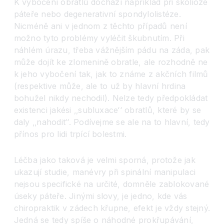
K vybočení obratlů dochází například při skolióze
páteře nebo degenerativní spondylolistéze.
Nicméně ani v jednom z těchto případů není
možno tyto problémy vyléčit škubnutím. Při
náhlém úrazu, třeba vážnějším pádu na záda, pak
může dojít ke zlomenině obratle, ale rozhodně ne
k jeho vybočení tak, jak to známe z akčních filmů
(respektive může, ale to už by hlavní hrdina
bohužel nikdy nechodil). Nelze tedy předpokládat
existenci jakési ‚‚subluxace
‘‘
obratlů, které by se
daly ‚‚nahodit
‘‘
. Podívejme se ale na to hlavní, tedy
přínos pro lidi trpící bolestmi.
Léčba jako taková je velmi sporná, protože jak
ukazují studie, manévry při spinální manipulaci
nejsou specifické na určité, domněle zablokované
úseky páteře. Jinými slovy, je jedno, kde vás
chiropraktik v zádech křupne, efekt je vždy stejný.
Jedná se tedy spíše o náhodné prokřupávání,