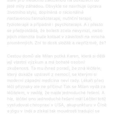
stále pro medicínu založenou na důkazech do
jisté míry záhadou. Obvykle se navrhuje úprava
životního stylu, doplněná o racionálně
nastavenou farmakoterapii, nutriční terapii,
fyzioterapii a případně i psychoterapii. A i přesto
se předpokládá, že bolesti zcela nevymizí, nebo
jejich intenzita bude kolísat v závislosti na mnoha
proměnných. Zní to dosti složitě a nepříznivě, že?
Cestou domů ale Milan potká Karen, která si dělá
její vlastní výzkum a má bohaté osobní
zkušenosti. Ta mu ihned poradí, že zná léčitele,
který dokáže uzdravit z nemocí, se kterými si
moderní západní medicína neví rady. Lékaři přeci
léčí příznaky ale ne příčinu! Tak se Milan vydá za
léčitelem, v naději, že najde jednoduché řešení. A
hle, léčitel ono jednoduché řešení má! Léčitel totiž
vystudoval chiropraxi v USA, akupunkturu v Číně
a jógu v Indii a získal tak moudrosti tradující se