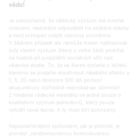
vědu!
Je samozřejmé, že vědecký výzkum má mnohá
omezení, nedokáže odpovědět na veškeré otázky
a není schopen uvážit všechny proměnné.
V žádném případě ale nemůže Karen nadřazovat
svůj vlastní výzkum (který z velké části probíhá
na toaletě při projíždění sociálních sítí) nad
vědecké studie. To, že se Karen dočetla o léčiteli,
kterému se podařilo dosáhnout nějakého efektu u
1, 3, 20 nebo dokonce 500 lidí pomocí
akupunktury rozhodně neprokazuje účinnost!
Z hlediska vědecké metodiky se jedná pouze o
kvalitativní výzkum jednotlivců, který pouze
vytváří nové teorie. A ty musí být potvrzeny.
Nejspolehlivějším způsobem, jak je potvrdit, je
provést ‚‚randomizovanou kontrolovanou