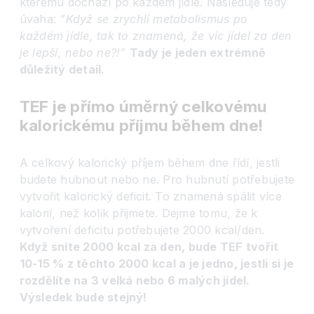
kterému dochází po každém jídle. Následuje tedy
úvaha:
“
Když se zrychlí metabolismus po
každém jídle, tak to znamená, že víc jídel za den
je lepší, nebo ne?!”
Tady je jeden extrémně
důležitý detail.
TEF je přímo úměrný celkovému
kalorickému příjmu během dne!
A celkový kalorický příjem během dne řídí, jestli
budete hubnout nebo ne. Pro hubnutí potřebujete
vytvořit kalorický deficit. To znamená spálit více
kalorií, než kolik přijmete. Dejme tomu, že k
vytvoření deficitu potřebujete 2000 kcal/den.
Když sníte 2000 kcal za den, bude TEF tvořit
10-15 % z těchto 2000 kcal a je jedno, jestli si je
rozdělíte na 3 velká nebo 6 malých jídel.
Výsledek bude stejný!