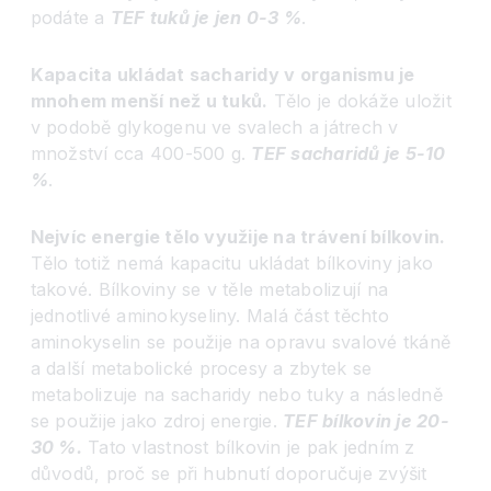
podáte a
TEF tuků je jen 0-3 %
.
Kapacita ukládat sacharidy v organismu je
mnohem menší než u tuků.
Tělo je dokáže uložit
v podobě glykogenu ve svalech a játrech v
množství cca 400-500 g.
TEF sacharidů je 5-10
%
.
Nejvíc energie tělo využije na trávení bílkovin.
Tělo totiž nemá kapacitu ukládat bílkoviny jako
takové. Bílkoviny se v těle metabolizují na
jednotlivé aminokyseliny. Malá část těchto
aminokyselin se použije na opravu svalové tkáně
a další metabolické procesy a zbytek se
metabolizuje na sacharidy nebo tuky a následně
se použije jako zdroj energie.
TEF bílkovin je 20-
30 %.
Tato vlastnost bílkovin je pak jedním z
důvodů, proč se při hubnutí doporučuje zvýšit