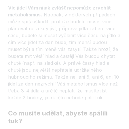
Víc jídel Vám nijak zvlášť nepomůže zrychlit
metabolismus.
Naopak, v některých případech
může spíš uškodit, protože budete muset více
plánovat co a kdy jíst, příprava jídla zabere více
času, budete si muset vyčlenit více času na jídlo a
čím více jídel za den bude, tím menší budou
muset být a tím méně vás zasytí. Takže hrozí, že
budete mít větší hlad a častěji Vás budou chytat
chutě (např. na sladké). A právě častý hlad a
chutě jsou největší nepřátelé udržitelného
hubnoucího režimu. Takže ne, ani 5, ani 6, ani 10
jídel za den nezrychlí Váš metabolismus více než
třeba 3-4 jídla a určitě neplatí, že musíte jíst
každé 2 hodiny, jinak tělo nebude pálit tuk.
Co musíte udělat, abyste spálili
tuk?