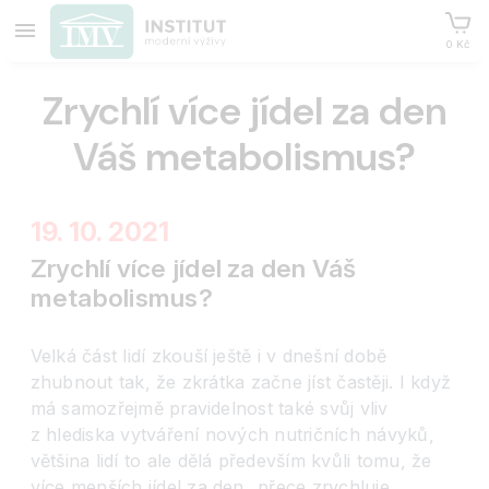
0 Kč
Zrychlí více jídel za den
Váš metabolismus?
19. 10. 2021
Zrychlí více jídel za den Váš
metabolismus?
Velká část lidí zkouší ještě i v dnešní době
zhubnout tak, že zkrátka začne jíst častěji. I když
má samozřejmě pravidelnost také svůj vliv
z hlediska vytváření nových nutričních návyků,
většina lidí to ale dělá především kvůli tomu, že
více menších jídel za den „přece zrychluje