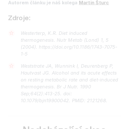
Autorem článku je náš kolega
Martin Šturc
Zdroje:
Westerterp, K.R. Diet induced
thermogenesis. Nutr Metab (Lond) 1, 5
(2004). https://doi.org/10.1186/1743-7075-
1-5
Weststrate JA, Wunnink I, Deurenberg P,
Hautvast JG. Alcohol and its acute effects
on resting metabolic rate and diet-induced
thermogenesis. Br J Nutr. 1990
Sep;64(2):413-25. doi:
10.1079/bjn19900042. PMID: 2121268.