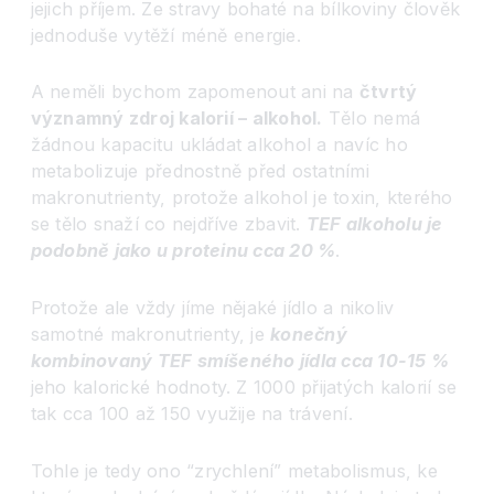
jejich příjem. Ze stravy bohaté na bílkoviny člověk
jednoduše vytěží méně energie.
A neměli bychom zapomenout ani na
čtvrtý
významný zdroj kalorií – alkohol.
Tělo nemá
žádnou kapacitu ukládat alkohol a navíc ho
metabolizuje přednostně před ostatními
makronutrienty, protože alkohol je toxin, kterého
se tělo snaží co nejdříve zbavit.
TEF alkoholu je
podobně jako u proteinu cca 20 %
.
Protože ale vždy jíme nějaké jídlo a nikoliv
samotné makronutrienty, je
konečný
kombinovaný TEF smíšeného jídla cca 10-15 %
jeho kalorické hodnoty. Z 1000 přijatých kalorií se
tak cca 100 až 150 využije na trávení.
Tohle je tedy ono
“
zrychlení” metabolismus, ke