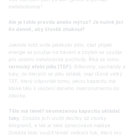
metabolismus
“
.
Ale je tohle pravda anebo mýtus? Je nutné jíst
6x denně, aby člověk zhubnul?
Jakmile totiž sníte jakékoliv jídlo, část přijaté
energie se použije na trávení a zbytek se využije
pro ostatní metabolické pochody. Říká se tomu
termický efekt jídla (TEF).
Bílkoviny, sacharidy a
tuky, ze kterých se jídlo skládá, mají různě velký
TEF, který odpovídá tomu, jakou kapacitu má
lidské tělo k uložení daného makronutrientu do
zásoby.
Tělo má téměř neomezenou kapacitu ukládat
tuky.
Dokáže jich uložit desítky až stovky
kilogramů, a tak je také zpracovává nejlépe.
Dokáže tedy využít téměř veškerý tuk, který mu