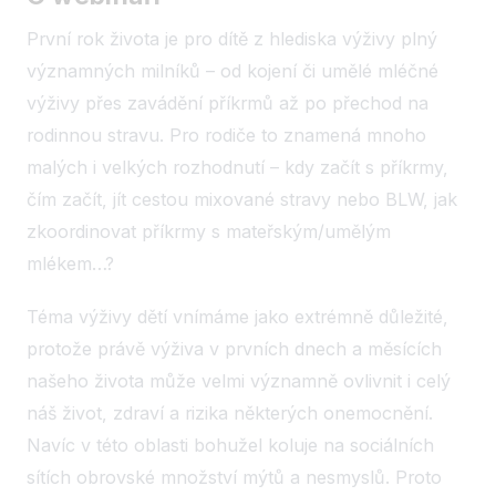
První rok života je pro dítě z hlediska výživy plný
významných milníků – od kojení či umělé mléčné
výživy přes zavádění příkrmů až po přechod na
rodinnou stravu. Pro rodiče to znamená mnoho
malých i velkých rozhodnutí – kdy začít s příkrmy,
čím začít, jít cestou mixované stravy nebo BLW, jak
zkoordinovat příkrmy s mateřským/umělým
mlékem…?
Téma výživy dětí vnímáme jako extrémně důležité,
protože právě výživa v prvních dnech a měsících
našeho života může velmi významně ovlivnit i celý
náš život, zdraví a rizika některých onemocnění.
Navíc v této oblasti bohužel koluje na sociálních
sítích obrovské množství mýtů a nesmyslů. Proto