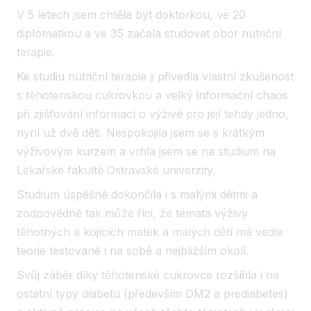
V 5 letech jsem chtěla být doktorkou, ve 20
diplomatkou a ve 35 začala studovat obor nutriční
terapie.
Ke studiu nutriční terapie ji přivedla vlastní zkušenost
s těhotenskou cukrovkou a velký informační chaos
při zjišťování informací o výživě pro její tehdy jedno,
nyní už dvě děti. Nespokojila jsem se s krátkým
výživovým kurzem a vrhla jsem se na studium na
Lékařské fakultě Ostravské univerzity.
Studium úspěšně dokončila i s malými dětmi a
zodpovědně tak může říci, že témata výživy
těhotných a kojících matek a malých dětí má vedle
teorie testované i na sobě a nejbližším okolí.
Svůj záběr díky těhotenské cukrovce rozšířila i na
ostatní typy diabetu (především DM2 a prediabetes)