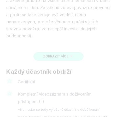
a aktivně pracuje na všech těchto tématech i v rámci
sociálních sítích. Za základ zdraví považuje prevenci
a proto se také věnuje výživě dětí, i těch
nenarozených, protože vědomou práci s jejich
stravou považuje za nejlepší investici do jejich
budoucnosti.
ZOBRAZIT VÍCE
Každý účastník obdrží
Certifikát
Kompletní videozáznam s doživotním
přístupem (!!)
*Nemusíte se tedy vyloženě účastnit v době konání