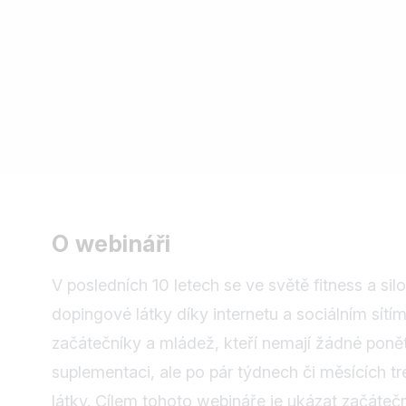
O webináři
V posledních 10 letech se ve světě fitness a si
dopingové látky díky internetu a sociálním sít
začátečníky a mládež, kteří nemají žádné ponět
suplementaci, ale po pár týdnech či měsících tr
látky. Cílem tohoto webináře je ukázat začáteč