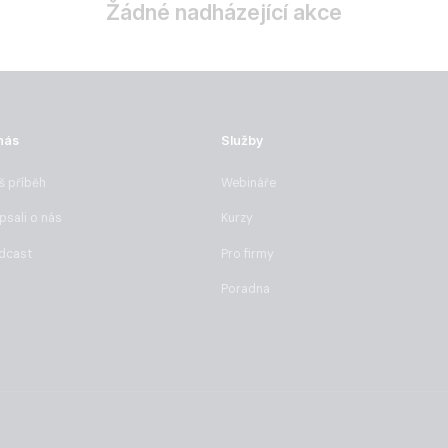
Žádné nadházející akce
nás
Služby
š příběh
Webináře
psali o nás
Kurzy
dcast
Pro firmy
Poradna