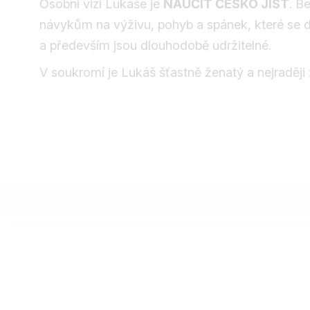
Osobní vizí Lukáše je
NAUČIT ČESKO JÍST
. B
návykům na výživu, pohyb a spánek, které se daj
a především jsou dlouhodobě udržitelné.
V soukromí je Lukáš šťastně ženatý a nejraději 