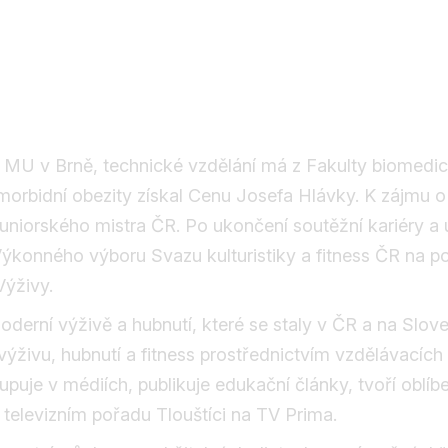
 MU v Brně, technické vzdělání má z Fakulty biomedi
morbidní obezity získal Cenu Josefa Hlávky. K zájmu o
a juniorského mistra ČR. Po ukončení soutěžní kariéry 
Výkonného výboru Svazu kulturistiky a fitness ČR na 
Výživy.
moderní výživě a hubnutí, které se staly v ČR a na Slov
živu, hubnutí a fitness prostřednictvím vzdělávacích 
puje v médiích, publikuje edukační články, tvoří oblíbe
 televizním pořadu Tlouštíci na TV Prima.