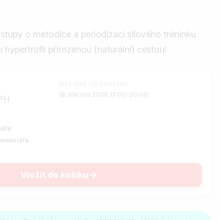
tupy o metodice a periodizaci silového tréninku
hypertrofii přirozenou (naturální) cestou!
WEBINÁŘ JIŽ PROBĚHL
18. března 2026 17:00-20:00
PH
áře
 webináře
Vložit do košíku