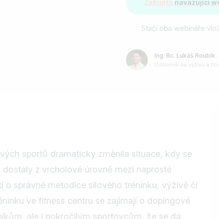
Zakupte
navazující w
Stačí oba webináře vlož
Ing. Bc. Lukáš Roubík
Odborník na výživu a fit
lových sportů dramaticky změnila situace, kdy se
ím dostaly z vrcholové úrovně mezi naprosté
í o správné metodice silového tréninku, výživě či
éninku ve fitness centru se zajímají o dopingové
níkům, ale i pokročilým sportovcům, že se dá