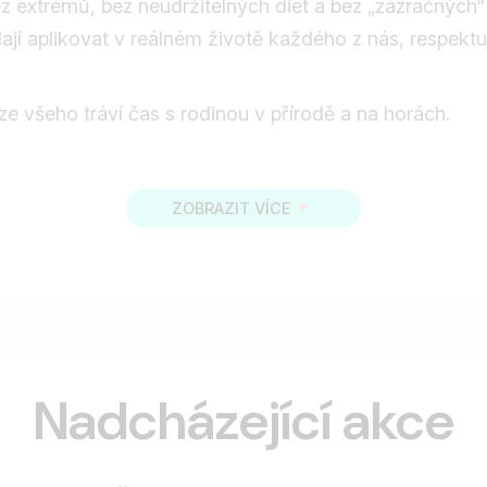
ez extrémů, bez neudržitelných diet a bez „zázračných“
í aplikovat v reálném životě každého z nás, respektují
ze všeho tráví čas s rodinou v přírodě a na horách.
ZOBRAZIT VÍCE
Nadcházející akce