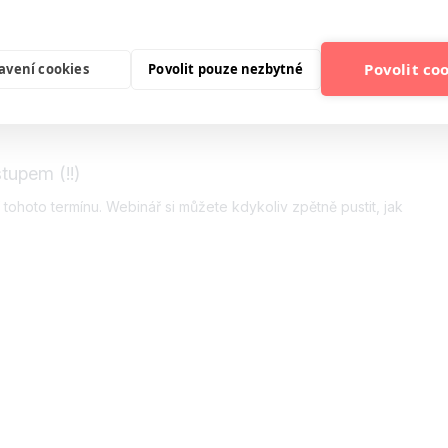
i podrobně zodpovíme na webináři!
Povolit co
avení cookies
Povolit pouze nezbytné
tupem (!!)
tohoto termínu. Webinář si můžete kdykoliv zpětně pustit, jak