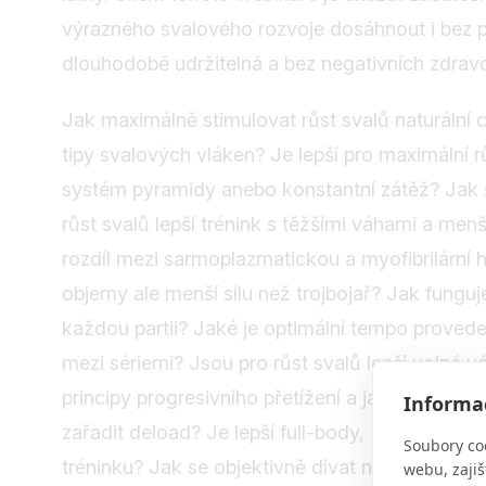
výrazného svalového rozvoje dosáhnout i bez po
dlouhodobě udržitelná a bez negativních zdrav
Jak maximálně stimulovat růst svalů naturální 
tipy svalových vláken? Je lepší pro maximální rů
systém pyramidy anebo konstantní zátěž? Jak s
růst svalů lepší trénink s těžšími váhami a m
rozdíl mezi sarmoplazmatickou a myofibrilární hy
objemy ale menší sílu než trojbojař? Jak funguje
každou partii? Jaké je optimální tempo provede
mezi sériemi? Jsou pro růst svalů lepší volné 
principy progresivního přetížení a jaké máme n
Informac
zařadit deload? Je lepší full-body, PPL anebo 
Soubory co
tréninku? Jak se objektivně dívat na problemati
webu, zajiš