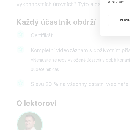
a reklam.
výkonnostních úrovních? Tyto a další otázky s
Nast
Každý účastník obdrží
Certifikát
Kompletní videozáznam s doživotním přís
*Nemusíte se tedy vyloženě účastnit v době konání 
budete mít čas.
Slevu 20 % na všechny ostatní webináře
O lektorovi