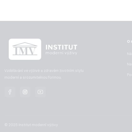
O 
Ná
Na
Vzdělávání ve výživě a zdravém životním stylu
Po
moderní a srozumitelnou formou.
© 2025 Institut moderní výživy