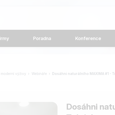
irmy
Poradna
Konference
ut moderní výživy
Webináře
Dosáhni naturálního MAXIMA #1 - T
Dosáhni nat