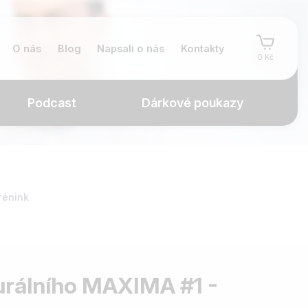
O nás
Blog
Napsali o nás
Kontakty
0 Kč
Podcast
Dárkové poukazy
rénink
urálního MAXIMA #1 -