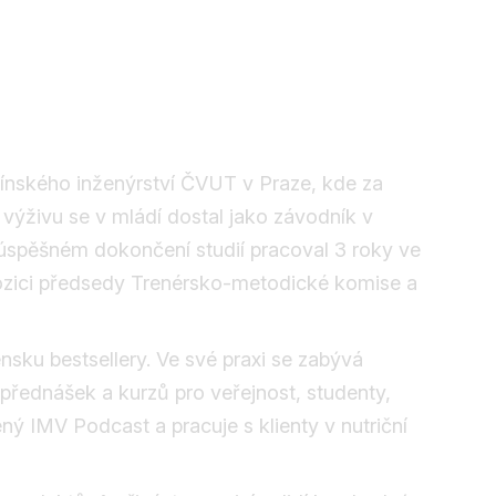
cínského inženýrství ČVUT v Praze, kde za
 výživu se v mládí dostal jako závodník v
a úspěšném dokončení studií pracoval 3 roky ve
pozici předsedy Trenérsko-metodické komise a
ensku bestsellery. Ve své praxi se zabývá
přednášek a kurzů pro veřejnost, studenty,
ný IMV Podcast a pracuje s klienty v nutriční