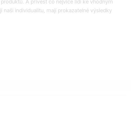
 produktů. A přivést co nejvíce lidí ke vhodným
 naši individualitu, mají prokazatelné výsledky