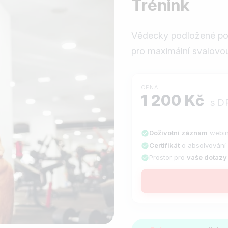
Trénink
Vědecky podložené pos
pro maximální svalovou 
CENA
1 200 Kč
s D
Doživotní záznam
webin
Certifikát
o absolvování
Prostor pro
vaše dotazy