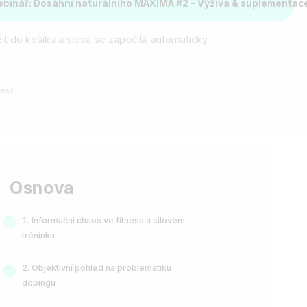
ebinář
: Dosáhni naturálního MAXIMA #2 - Výživa & suplementac
it do košíku a sleva se započítá automaticky
ness
Osnova
Informační chaos ve fitness a silovém
tréninku
Objektivní pohled na problematiku
dopingu