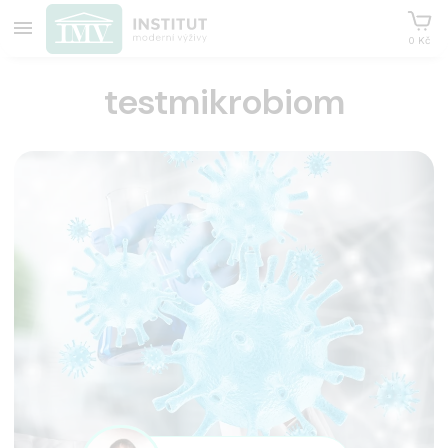
0 Kč
testmikrobiom