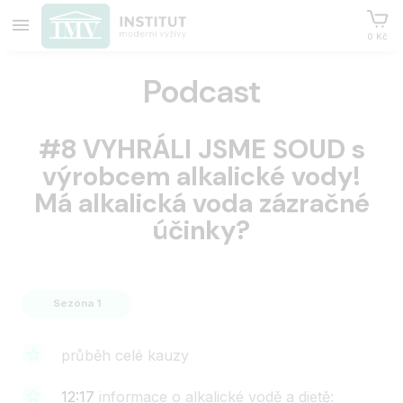
0 Kč
Podcast
#8 VYHRÁLI JSME SOUD s
výrobcem alkalické vody!
Má alkalická voda zázračné
účinky?
Sezóna 1
průběh celé kauzy
12:17
informace o alkalické vodě a dietě: