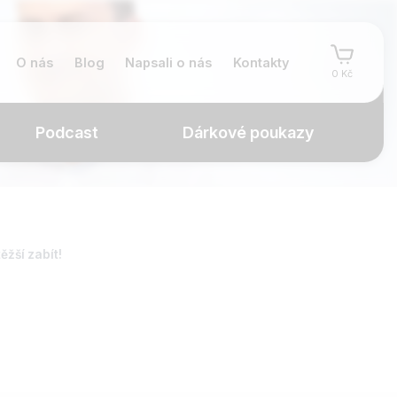
O nás
Blog
Napsali o nás
Kontakty
0 Kč
Podcast
Dárkové poukazy
ěžší zabít!