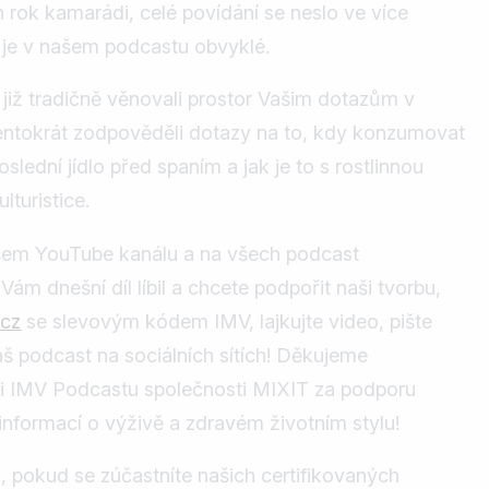
n rok kamarádi, celé povídání se neslo ve více
je v našem podcastu obvyklé.
 již tradičně věnovali prostor Vašim dotazům v
tentokrát zodpověděli dotazy na to, kdy konzumovat
slední jídlo před spaním a jak je to s rostlinnou
lturistice.
ašem YouTube kanálu a na všech podcast
ám dnešní díl líbil a chcete podpořit naši tvorbu,
.cz
se slevovým kódem IMV, lajkujte video, pište
áš podcast na sociálních sítích! Děkujeme
vi IMV Podcastu společnosti MIXIT za podporu
nformací o výživě a zdravém životním stylu!
i, pokud se zúčastníte našich certifikovaných