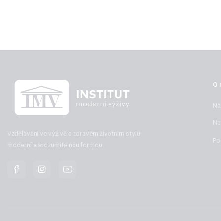
O 
Ná
Na
Vzdělávání ve výživě a zdravém životním stylu
Po
moderní a srozumitelnou formou.