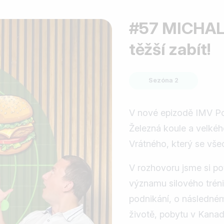
#57 MICHAL 
těžší zabít!
Sezóna 2
V nové epizodě IMV Pod
Železná koule a velkéh
Vrátného, který se všeob
‍V rozhovoru jsme si po
významu silového trén
podnikání, o následné
životě, pobytu v Kana