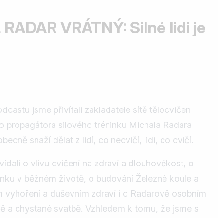
RADAR VRÁTNÝ: Silné lidi je
castu jsme přivítali zakladatele sítě tělocvičen
o propagátora silového tréninku Michala Radara
ecně snaží dělat z lidí, co necvičí, lidi, co cvičí.
vídali o vlivu cvičení na zdraví a dlouhověkost, o
inku v běžném životě, o budování Železné koule a
m vyhoření a duševním zdraví i o Radarově osobním
dě a chystané svatbě. Vzhledem k tomu, že jsme s