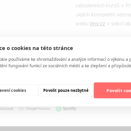
celodenních kurzů v Pr
Jejich kompletní sezna
webu
imv.cz
v sekci a
e o cookies na této stránce
okie používáme ke shromažďování a analýze informací o výkonu a 
tění fungování funkcí ze sociálních médií a ke zlepšení a přizpůs
Povolit co
avení cookies
Povolit pouze nezbytné