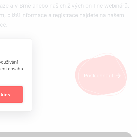
aze a v Brně anebo našich živých on-line webinářů.
m, bližší informace a registrace najdete na našem
kce.
používání
obení obsahu
Poslechnout
okies