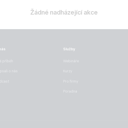
Žádné nadházející akce
nás
Služby
š příběh
Webináře
psali o nás
Kurzy
dcast
Pro firmy
Poradna