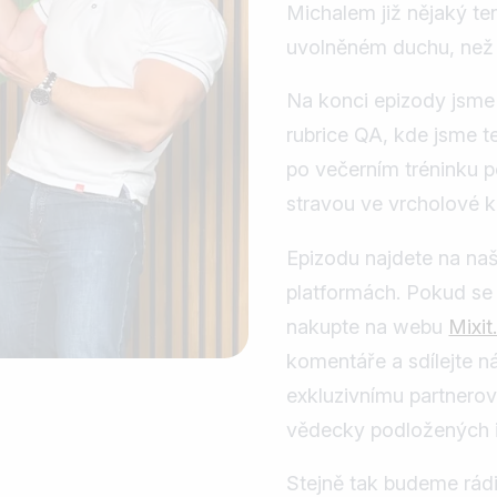
Michalem již nějaký te
uvolněném duchu, než 
‍Na konci epizody jsme
rubrice QA, kde jsme 
po večerním tréninku po
stravou ve vrcholové ku
‍Epizodu najdete na n
platformách. Pokud se V
nakupte na webu
Mixit
komentáře a sdílejte n
exkluzivnímu partnero
vědecky podložených i
‍Stejně tak budeme rád