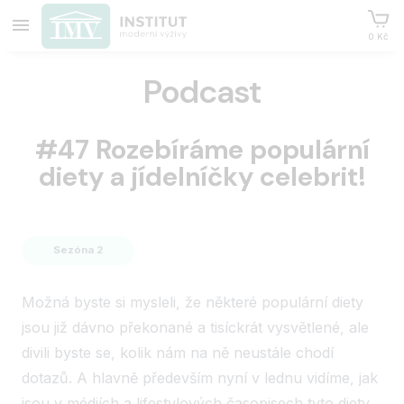
0 Kč
Podcast
#47 Rozebíráme populární
diety a jídelníčky celebrit!
Sezóna 2
Možná byste si mysleli, že některé populární diety
jsou již dávno překonané a tisíckrát vysvětlené, ale
divili byste se, kolik nám na ně neustále chodí
dotazů. A hlavně především nyní v lednu vidíme, jak
jsou v médiích a lifestylových časopisech tyto diety