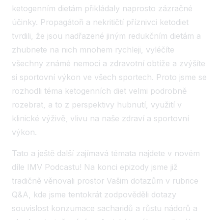
ketogenním dietám přikládaly naprosto zázračné
účinky. Propagátoři a nekritičtí příznivci ketodiet
tvrdili, že jsou nadřazené jiným redukčním dietám a
zhubnete na nich mnohem rychleji, vyléčíte
všechny známé nemoci a zdravotní obtíže a zvýšíte
si sportovní výkon ve všech sportech. Proto jsme se
rozhodli téma ketogenních diet velmi podrobně
rozebrat, a to z perspektivy hubnutí, využití v
klinické výživě, vlivu na naše zdraví a sportovní
výkon.
Tato a ještě další zajímavá témata najdete v novém
díle IMV Podcastu! Na konci epizody jsme již
tradičně věnovali prostor Vašim dotazům v rubrice
Q&A, kde jsme tentokrát zodpověděli dotazy
souvislost konzumace sacharidů a růstu nádorů a