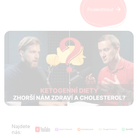
Poslechnout
Najdete
nás: