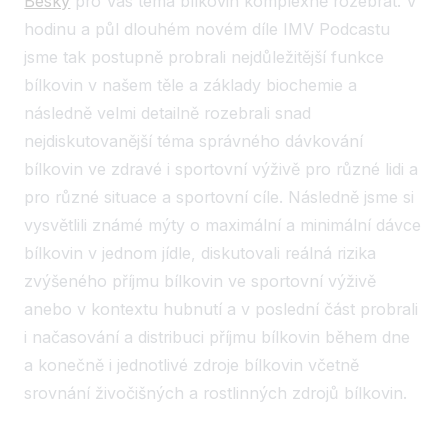
Besky
pro Vás téma bílkovin komplexně rozebrat. V
hodinu a půl dlouhém novém díle IMV Podcastu
jsme tak postupně probrali nejdůležitější funkce
bílkovin v našem těle a základy biochemie a
následně velmi detailně rozebrali snad
nejdiskutovanější téma správného dávkování
bílkovin ve zdravé i sportovní výživě pro různé lidi a
pro různé situace a sportovní cíle. Následně jsme si
vysvětlili známé mýty o maximální a minimální dávce
bílkovin v jednom jídle, diskutovali reálná rizika
zvýšeného příjmu bílkovin ve sportovní výživě
anebo v kontextu hubnutí a v poslední část probrali
i načasování a distribuci příjmu bílkovin během dne
a konečně i jednotlivé zdroje bílkovin včetně
srovnání živočišných a rostlinných zdrojů bílkovin.