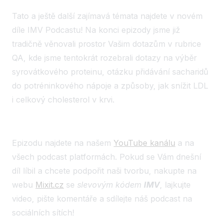
Tato a ještě další zajímavá témata najdete v novém
díle IMV Podcastu! Na konci epizody jsme již
tradičně věnovali prostor Vašim dotazům v rubrice
QA, kde jsme tentokrát rozebrali dotazy na výběr
syrovátkového proteinu, otázku přidávání sacharidů
do potréninkového nápoje a způsoby, jak snížit LDL
i celkový cholesterol v krvi.
Epizodu najdete na našem
YouTube kanálu
a na
všech podcast platformách. Pokud se Vám dnešní
díl líbil a chcete podpořit naši tvorbu, nakupte na
webu
Mixit.cz
se
slevovým kódem
IMV
, lajkujte
video, pište komentáře a sdílejte náš podcast na
sociálních sítích!