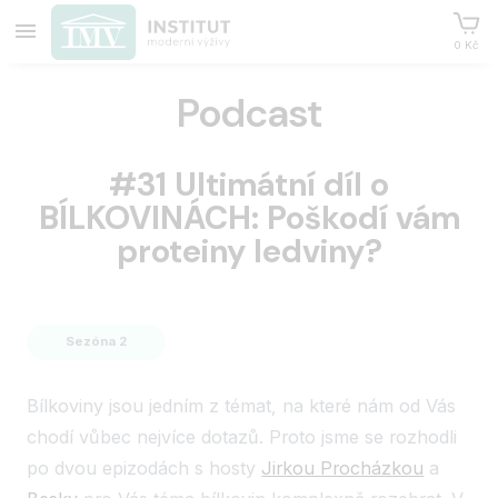
0 Kč
Podcast
#31 Ultimátní díl o
BÍLKOVINÁCH: Poškodí vám
proteiny ledviny?
Sezóna 2
Bílkoviny jsou jedním z témat, na které nám od Vás
chodí vůbec nejvíce dotazů. Proto jsme se rozhodli
po dvou epizodách s hosty
Jirkou Procházkou
a