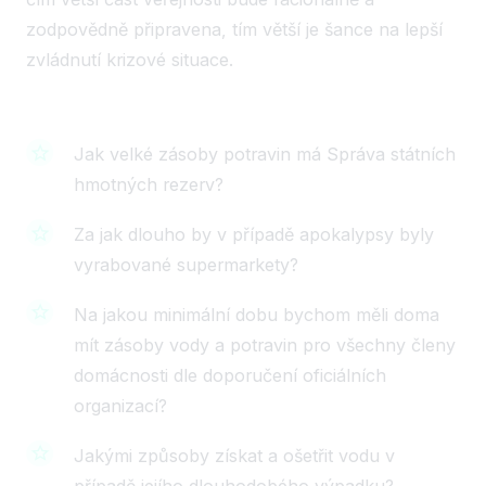
zodpovědně připravena, tím větší je šance na lepší
zvládnutí krizové situace.
Jak velké zásoby potravin má Správa státních
hmotných rezerv?
Za jak dlouho by v případě apokalypsy byly
vyrabované supermarkety?
Na jakou minimální dobu bychom měli doma
mít zásoby vody a potravin pro všechny členy
domácnosti dle doporučení oficiálních
organizací?
Jakými způsoby získat a ošetřit vodu v
případě jejího dlouhodobého výpadku?