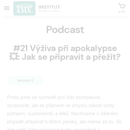
0 Kč
Podcast
#21 Výživa při apokalypse
💥: Jak se připravit a přežít?
Sezóna 2
Proto jsme se rozhodli pro Vás komplexně
zpracovat, jak se připravit ve smyslu zásob vody,
potravin, suplementů a léků. Nechceme v žádném
případě přispívat k šíření paniky, ale máme za to, že
čím větší část veřejnosti bude racionálně a