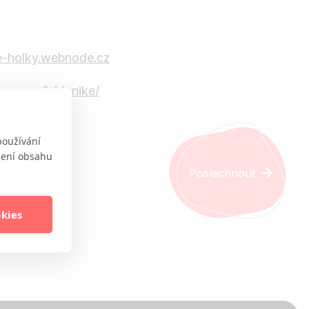
je-holky.webnode.cz
am.com/lzidenike/
používání
obení obsahu
Poslechnout
okies