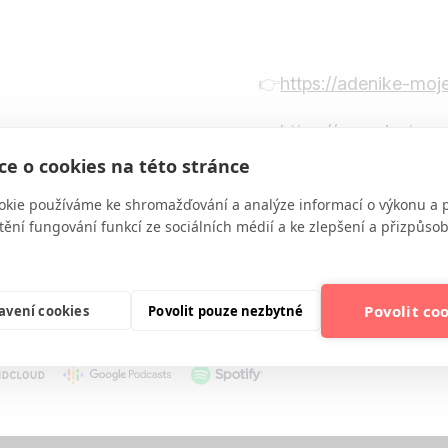
👉
https://adenike-mo
👉
https://www.instagr
e o cookies na této stránce
okie používáme ke shromažďování a analýze informací o výkonu a 
tění fungování funkcí ze sociálních médií a ke zlepšení a přizpůs
Povolit co
avení cookies
Povolit pouze nezbytné