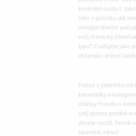
konkrétní osobu? Jaké 
Vám v pořádku dál tole
mladým dívkám pokud m
svůj drastický jídelní
typu? Zvažujete jako 
občansko-právní žalo
Pokud o jídelníčku od 
kamarádky a kolegyně,
stránky Pravda o Adeni
celý proces probíhá sv
chcete využít. Pevně 
zachránit zdraví.