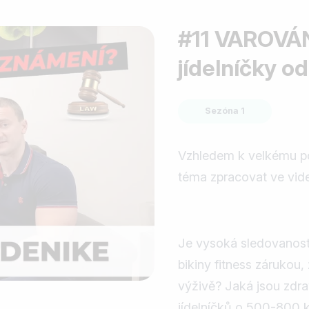
#11 VAROVÁN
jídelníčky o
Sezóna 1
Vzhledem k velkému po
téma zpracovat ve vide
Je vysoká sledovanost
bikiny fitness zárukou,
výživě? Jaká jsou zdra
jídelníčků o 500-800 k