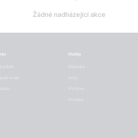
Žádné nadházející akce
nás
Služby
š příběh
Webináře
psali o nás
Kurzy
dcast
Pro firmy
Poradna