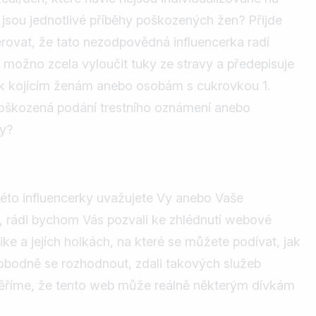
jsou jednotlivé příběhy poškozených žen? Přijde
rovat, že tato nezodpovědná influencerka radí
ožno zcela vyloučit tuky ze stravy a předepisuje
ček kojícím ženám anebo osobám s cukrovkou 1.
poškozená podání trestního oznámení anebo
by?
této influencerky uvažujete Vy anebo Vaše
 rádi bychom Vás pozvali ke zhlédnutí webové
ke a jejích holkách, na které se můžete podívat, jak
obodně se rozhodnout, zdali takových služeb
věříme, že tento web může reálně některým dívkám