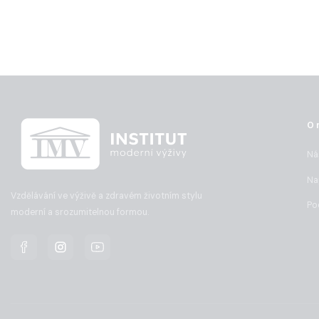
O 
Ná
Na
Vzdělávání ve výživě a zdravém životním stylu
Po
moderní a srozumitelnou formou.