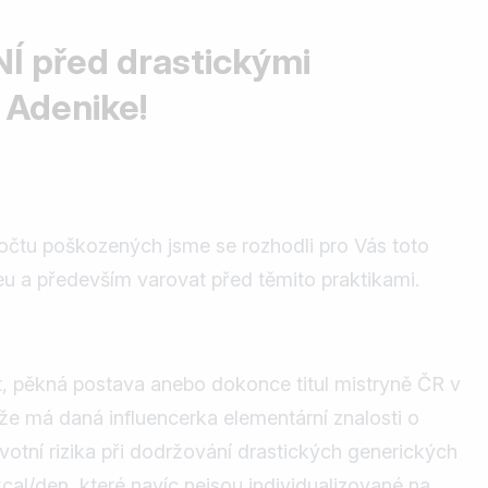
Í před drastickými
d Adenike!
čtu poškozených jsme se rozhodli pro Vás toto
u a především varovat před těmito praktikami.
, pěkná postava anebo dokonce titul mistryně ČR v
 že má daná influencerka elementární znalosti o
votní rizika při dodržování drastických generických
cal/den, které navíc nejsou individualizované na