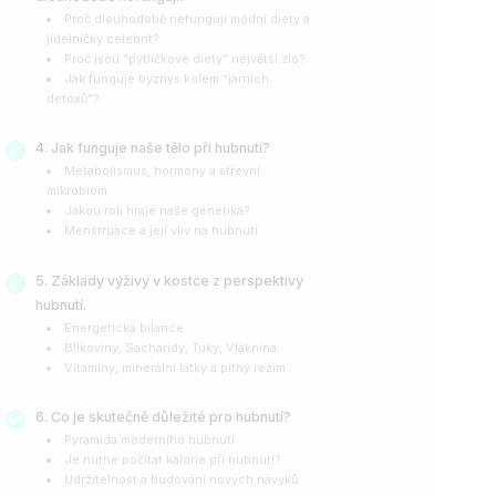
Proč dlouhodobě nefungují módní diety a
jídelníčky celebrit?
Proč jsou “pytlíčkové diety” největší zlo?
Jak funguje byznys kolem “jarních
detoxů”?
Jak funguje naše tělo při hubnutí?
Metabolismus, hormony a střevní
mikrobiom
Jakou roli hraje naše genetika?
Menstruace a její vliv na hubnutí
Základy výživy v kostce z perspektivy
hubnutí.
Energetická bilance
Bílkoviny, Sacharidy, Tuky, Vláknina
Vitamíny, minerální látky a pitný režim
Co je skutečně důležité pro hubnutí?
Pyramida moderního hubnutí
Je nutné počítat kalorie při hubnutí?
Udržitelnost a budování nových návyků