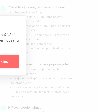
Praktický návod, jak trvale zhubnout.
Personalizace výživy
Jak si v jídelníčku konkrétně nastavit
energii i makroživiny?
Index sytosti aneb hubnutí není o tom jíst
málo ale jíst chytře!
používání
Pravidlo 80/20 aneb neexistují zakázané
potraviny ale množství
obení obsahu
Načasování jídel během dne
Jak při hubnutí bojovat proti hladu, chutím
a uzobávání?
okies
Správný výběr potravin a příprava jídel.
“Tahák” na nákupy v jednotlivých
skupinách potravin
Nejvhodnější způsoby tepelné úpravy, jaké
používat oleje?
Jak si sestavit vyvážené chody každý den
Tipy na zpestření jídelníčku a proteinové
potraviny
Psychologie hubnutí.