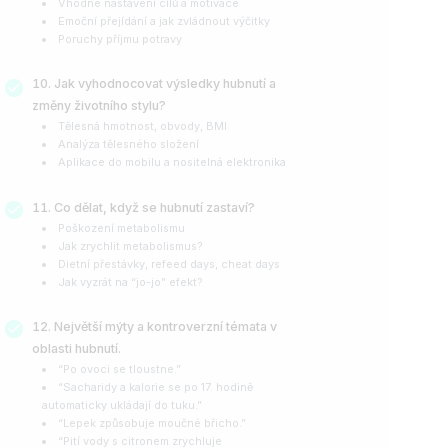
Vhodné nastavení cílů a motivace
Emoční přejídání a jak zvládnout výčitky
Poruchy příjmu potravy
Jak vyhodnocovat výsledky hubnutí a
změny životního stylu?
Tělesná hmotnost, obvody, BMI
Analýza tělesného složení
Aplikace do mobilu a nositelná elektronika
Co dělat, když se hubnutí zastaví?
Poškození metabolismu
Jak zrychlit metabolismus?
Dietní přestávky, refeed days, cheat days
Jak vyzrát na “jo-jo” efekt?
Největší mýty a kontroverzní témata v
oblasti hubnutí.
“Po ovoci se tloustne.”
“Sacharidy a kalorie se po 17. hodině
automaticky ukládají do tuku.”
“Lepek způsobuje moučné břicho.”
“Pití vody s citronem zrychluje