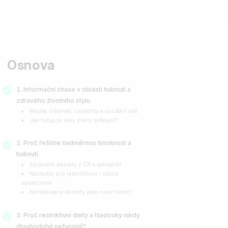
Osnova
Informační chaos v oblasti hubnutí a
zdravého životního stylu.
Média, internet, celebrity a sociální sítě
Jak funguje celý dietní průmysl?
Proč řešíme nadměrnou hmotnost a
hubnutí.
Epidemie obezity v ČR a zahraničí
Následky pro jednotlivce i celou
společnost
Normalizace obezity jako nový trend?
Proč restriktivní diety a hladovky nikdy
dlouhodobě nefungují?