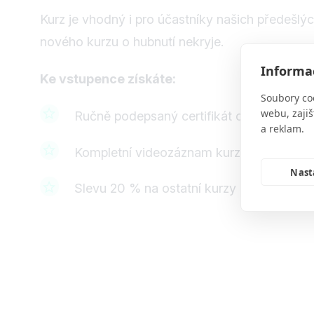
Kurz je vhodný i pro účastníky našich předešl
nového kurzu o hubnutí nekryje.
Informac
Ke vstupence získáte:
Soubory co
webu, zajiš
Ručně podepsaný certifikát o absolvová
a reklam.
Kompletní videozáznam kurzu s doživotn
Nast
Slevu 20 % na ostatní kurzy a webináře