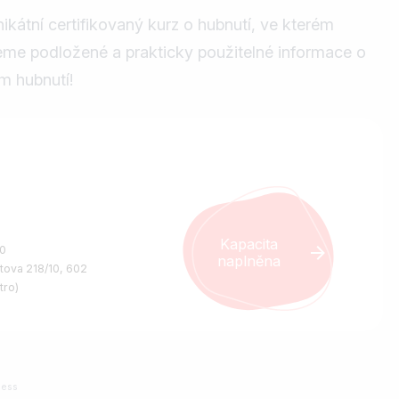
kátní certifikovaný kurz o hubnutí, ve kterém
eme podložené a prakticky použitelné informace o
ém hubnutí!
Kapacita
30
naplněna
štova 218/10, 602
tro)
ness