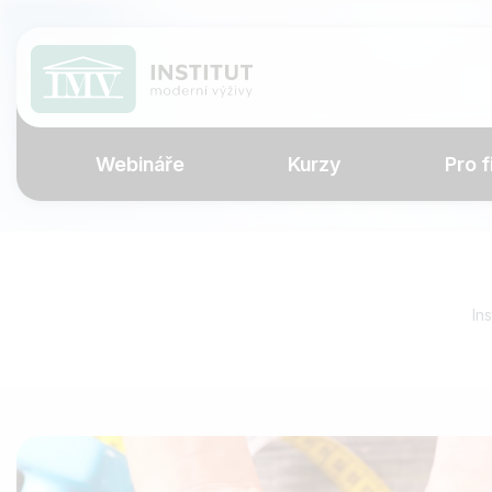
Webináře
Kurzy
Pro f
In