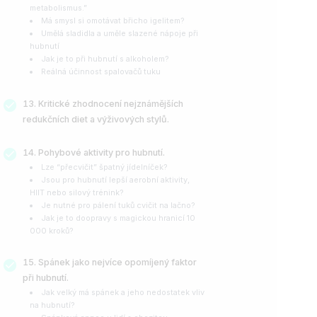
metabolismus.”
Má smysl si omotávat břicho igelitem?
Umělá sladidla a uměle slazené nápoje při
hubnutí
Jak je to při hubnutí s alkoholem?
Reálná účinnost spalovačů tuku
Kritické zhodnocení nejznámějších
redukčních diet a výživových stylů.
Pohybové aktivity pro hubnutí.
Lze “přecvičit” špatný jídelníček?
Jsou pro hubnutí lepší aerobní aktivity,
HIIT nebo silový trénink?
Je nutné pro pálení tuků cvičit na lačno?
Jak je to doopravy s magickou hranicí 10
000 kroků?
Spánek jako nejvíce opomíjený faktor
při hubnutí.
Jak velký má spánek a jeho nedostatek vliv
na hubnutí?