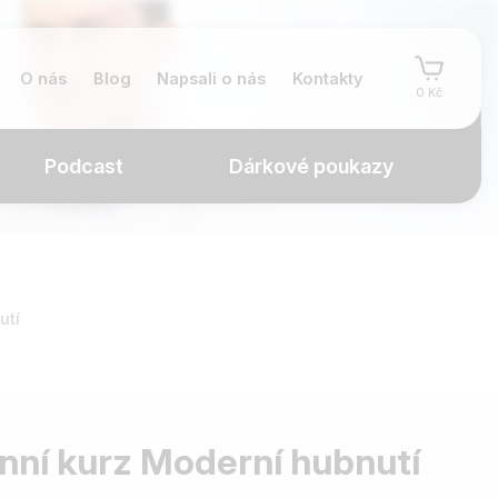
O nás
Blog
Napsali o nás
Kontakty
0 Kč
Podcast
Dárkové poukazy
utí
nní kurz Moderní hubnutí