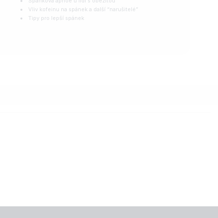
Spánková apnoe u lidí s obezitou
Vliv kofeinu na spánek a další “narušitelé”
Tipy pro lepší spánek