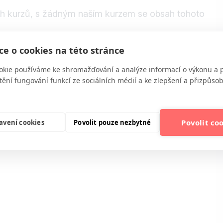
ých kurzů, s žádným naším kurzem se obsah tohoto
e o cookies na této stránce
okie používáme ke shromažďování a analýze informací o výkonu a 
tění fungování funkcí ze sociálních médií a ke zlepšení a přizpůs
ní kurzu s Vaším jménem
ím přístupem
Povolit co
avení cookies
Povolit pouze nezbytné