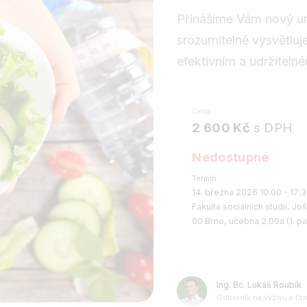
Přinášíme Vám nový uni
srozumitelně vysvětluj
efektivním a udržiteln
Cena
2 600 Kč
s DPH
Nedostupné
Termín
14. března 2026 10:00 - 17:
Fakulta sociálních studií, Jo
00 Brno, učebna 2.09a (1. pa
Ing. Bc. Lukáš Roubík
Odborník na výživu a fit