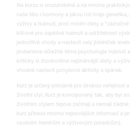
Na kurzu si srozumitelně a na mnoha praktických
naše tělo i hormony a jakou roli hraje genetika,
výživy a hubnutí, proč módní diety a “zázračné
klíčové pro úspěšné hubnutí a udržitelnost výsle
jednotlivé chody a nastavit celý jídelníček aneb
probereme důležité téma psychologie hubnutí a
kriticky si zhodnotíme nejznámější diety a výživ
vhodně nastavit pohybové aktivity a spánek.
Kurz je určený primárně pro širokou veřejnost a 
životní styl. Kurz je koncipovaný tak, aby byl 
životním stylem teprve začínají a nemají žádné 
kurz přinese mnoho nejnovějších informací a pr
osobním trenérům a výživovým poradcům).