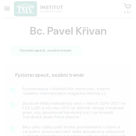
0 Kč
Bc. Pavel Křivan
Fyzioterapeut, osobní trenér
Fyzioterapeut, osobní trenér
Fyzioterapeut v litoměřické nemocnici, externí
redaktor internetového magazínu Ronnie.cz.
Studoval tříletý bakalářský obor v letech 2014–2017 na
FZS UJEP a od roku 2013 se aktivně věnuje trenérské
praxi, kdy absolvoval trenérský kurz na tehdejší
Trenérské škole Petra Stacha.
Mezi jeho záliby patří kromě pravidelného cvičení a
zdravého stravování také stálá aktualizace vědomostí
z oblasti rehabilitace a medicíny, kde se však zároveň