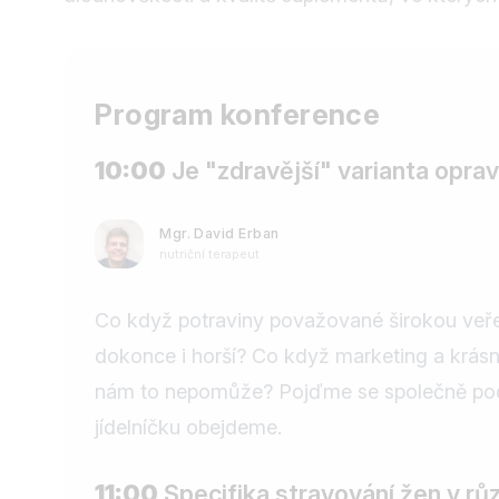
Program konference
10:00
Je "zdravější" varianta opra
Mgr. David Erban
nutriční terapeut
Co když potraviny považované širokou veřej
dokonce i horší? Co když marketing a krás
nám to nepomůže? Pojďme se společně podív
jídelníčku obejdeme.
11:00
Specifika stravování žen v rů