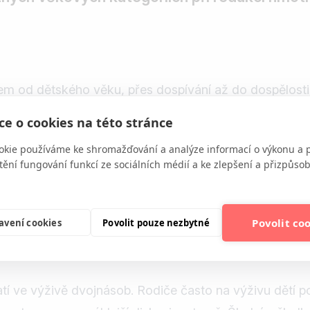
m od dětského věku, přes dospívání až do dospělosti
a jednotlivé životní etapy ženského věku, jejich specif
e o cookies na této stránce
edna při hubnutí vždy musí být zachování nebo ještě l
okie používáme ke shromažďování a analýze informací o výkonu a 
tění fungování funkcí ze sociálních médií a ke zlepšení a přizpůs
Povolit co
avení cookies
Povolit pouze nezbytné
atí ve výživě dvojnásob. Rodiče často na výživu dětí po