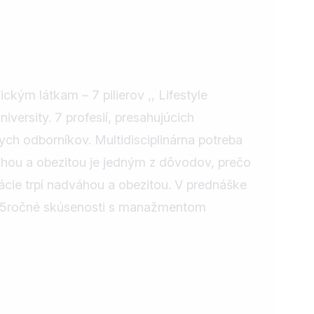
kým látkam – 7 pilierov ,, Lifestyle
ersity. 7 profesií, presahujúcich
ch odborníkov. Multidisciplinárna potreba
áhou a obezitou je jedným z dôvodov, prečo
ácie trpí nadváhou a obezitou. V prednáške
e 15ročné skúsenosti s manažmentom