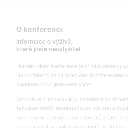
O konferenci
Informace o výživě,
které jinde neuslyšíte!
Hlavním cílem konference je přinést vědecky p
Na konferenci se za jeden den dozvíte evidenc
najednou nikde jinde neuslyšíte!
Jednotlivé přednášky jsou zaměřené na témat
fyzickou zátěž, dlouhověkost, výrobu a kva
hodinových přednášek od 5 řečníků z ČR a ze 
dlouhověkosti a kvalitě suplementů, ve kterých