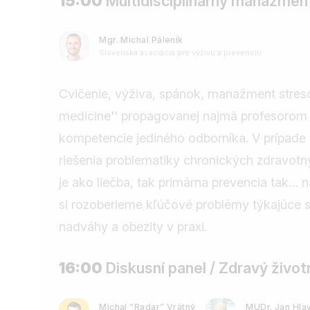
15:00
Multidisciplinárny manažmen
Mgr. Michal Páleník
Slovenská asociácia pre výživu a prevenciu
Cvičenie, výživa, spánok, manažment stresov
medicine'' propagovanej najmä profesorom ep
kompetencie jediného odborníka. V prípade 
riešenia problematiky chronických zdravotn
je ako liečba, tak primárna prevencia tak…
si rozoberieme kľúčové problémy týkajúce 
nadváhy a obezity v praxi.
16:00
Diskusní panel / Zdravý životn
Michal “Radar” Vrátný
MUDr. Jan Hla