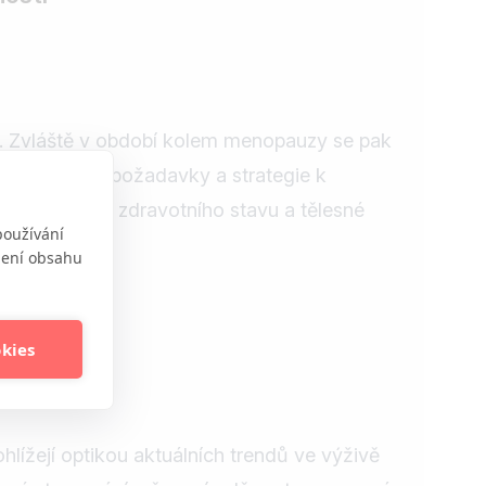
. Zvláště v období kolem menopauzy se pak
ické nutriční požadavky a strategie k
épe zlepšení zdravotního stavu a tělesné
používání
obení obsahu
okies
hlížejí optikou aktuálních trendů ve výživě