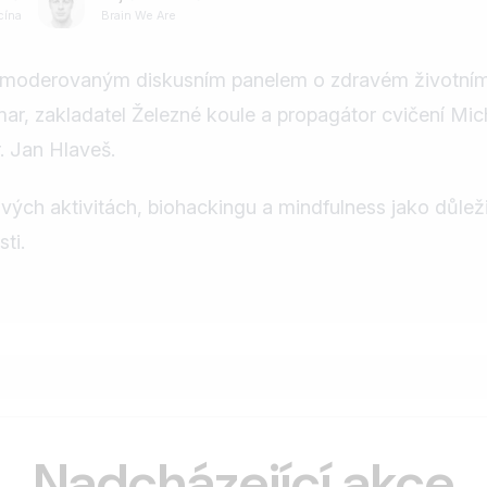
cína
Brain We Are
 moderovaným diskusním panelem o zdravém životním st
ar, zakladatel Železné koule a propagátor cvičení Mic
. Jan Hlaveš.
ých aktivitách, biohackingu a mindfulness jako důleži
ti.
Nadcházející akce