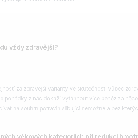
vdu vždy zdravější?
ností za zdravější varianty ve skutečnosti vůbec zdra
né pohádky z nás dokáží vytáhnout více peněz za něco
at na souhrn potravin slibující nemožné a bez kter
zných věkových kategoriích při redukci hmot