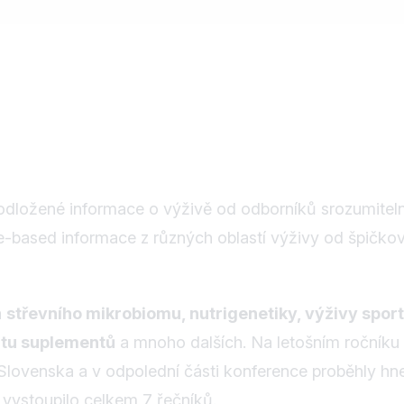
odložené informace o výživě od odborníků srozumiteln
e-based informace z různých oblastí výživy od špičko
a
střevního mikrobiomu, nutrigenetiky, výživy spor
litu suplementů
a mnoho dalších. Na letošním ročníku
Slovenska a v odpolední části konference proběhly h
 vystoupilo celkem 7 řečníků.