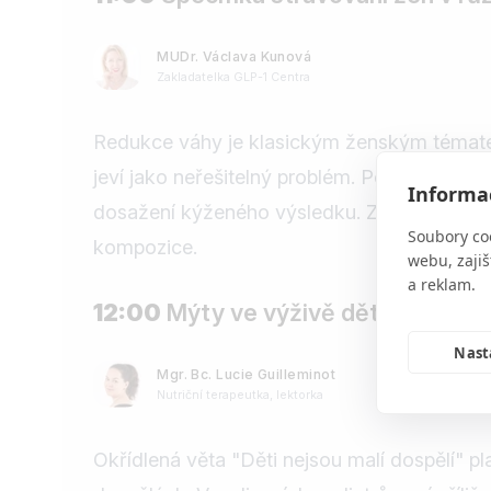
MUDr. Václava Kunová
Zakladatelka GLP-1 Centra
Redukce váhy je klasickým ženským témate
jeví jako neřešitelný problém. Podíváme se n
Informac
dosažení kýženého výsledku. Zásadou číslo j
Soubory co
kompozice.
webu, zajiš
a reklam.
12:00
Mýty ve výživě dětí
Nast
Mgr. Bc. Lucie Guilleminot
Nutriční terapeutka, lektorka
Okřídlená věta "Děti nejsou malí dospělí" pl