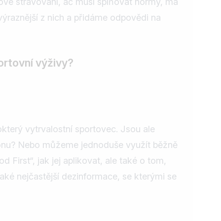
olkové stravování, ač musí splňovat normy, má
jvýraznější z nich a přidáme odpovědi na
ortovní výživy?
který vytrvalostní sportovec. Jsou ale
ýkonu? Nebo můžeme jednoduše využít běžně
irst“, jak jej aplikovat, ale také o tom,
také nejčastější dezinformace, se kterými se