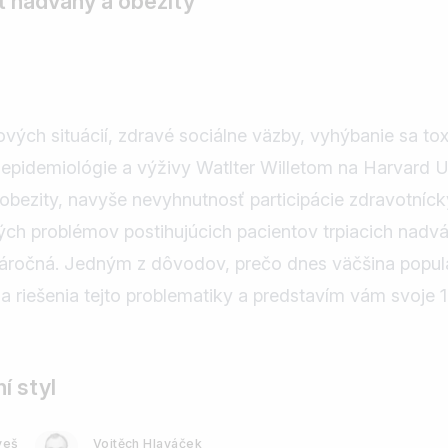
t nadváhy a obezity
ých situácií, zdravé sociálne väzby, vyhýbanie sa toxic
idemiológie a výživy Watlter Willetom na Harvard Univ
obezity, navyše nevyhnutnosť participácie zdravotnícky
ých problémov postihujúcich pacientov trpiacich nadv
 náročná. Jedným z dôvodov, prečo dnes väčšina popul
sa riešenia tejto problematiky a predstavím vám svoj
í styl
veš
Vojtěch Hlaváček