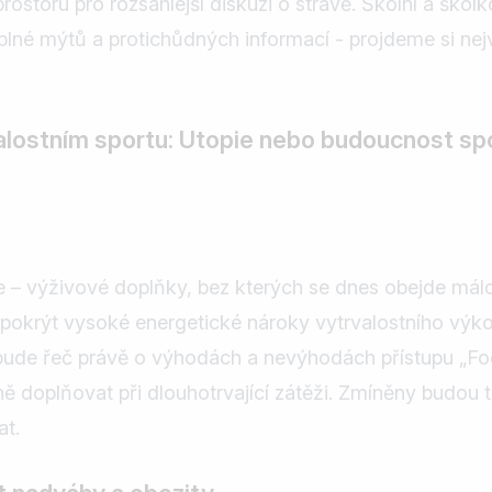
 prostoru pro rozsáhlejší diskuzi o stravě. Školní a šk
 plné mýtů a protichůdných informací - projdeme si ne
valostním sportu: Utopie nebo budoucnost sp
je – výživové doplňky, bez kterých se dnes obejde málo
k pokrýt vysoké energetické nároky vytrvalostního v
de řeč právě o výhodách a nevýhodách přístupu „Food F
ně doplňovat při dlouhotrvající zátěži. Zmíněny budou 
at.