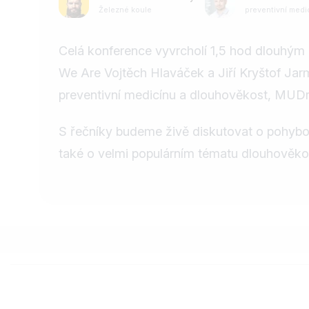
Železné koule
preventivní medi
Celá konference vyvrcholí 1,5 hod dlouhým
We Are Vojtěch Hlaváček a Jiří Kryštof Jarm
preventivní medicínu a dlouhověkost, MUDr
S řečníky budeme živě diskutovat o pohybov
také o velmi populárním tématu dlouhověkos