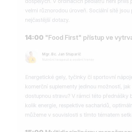
dospělých. V ordinacích pediatrů není příliš
velmi různorodou úroveň. Sociální sítě jsou
nejčastější dotazy.
14:00
"Food First" přístup ve vytr
Mgr. Bc. Jan Stuparič
Nutriční terapeut a osobní trenér
Energetické gely, tyčinky či sportovní nápo
komerční suplementy jedinou možností, ja
dostupnou stravu? V rámci této přednášky bu
kolik energie, respektive sacharidů, optimál
můžeme v souvislosti s tímto tématem setk