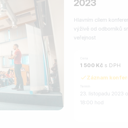
2023
Hlavním cílem konfere
výživě od odborníků s
veřejnost
Cena
1 500 Kč
s DPH
Záznam konfer
Termín
23. listopadu 2023 
18:00 hod