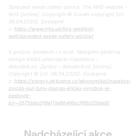
Sprouted seeds safety advice. The NHS website –
NHS [online]. Copyright © Crown copyright [cit.
06.04.2020]. Dostupné
z:
https://www.nhs.uk/live-well/eat-
well/sprouted-seeds-safety-advice/
V pračce, barelech i v autě. Nelegální pěstírna
mungo klíčků překvapila inspektory –
Aktuálně.cz. Zprávy – Aktuálně.cz [online].
Copyright © [cit. 06.04.2020]. Dostupné
z:
https://zpravy.aktualne.cz/ekonomika/inspekce-
znicila-pul-tuny-mungo-klicku-vyrobce-je-
pestoval-
b/r~0575bbc0f6e111e884f6ac1f6b220ee8/
Nadcházející akce