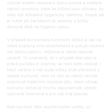
vybírat kvalitní semena k tomu určená a veškeré
náčiní i prostory, které ke klíčení jsou užívány, by
měly být důkladně hygienicky ošetřeny. Stejně tak
je nutné při zacházení se semeny a klíčky
důrazně dbát na hygienu rukou.
V případě konzumace čerstvých klíčků je tak na
místě zvýšená míra obezřetnosti a pokud chceme
mít úplnou jistotu, můžeme je řádně tepelně
upravit. To znamená, že v případě jídel jako je
právě pučálka či pražma, se není čeho obávat. I
když většina z nás bude klíčky znát převážně z
asijské kuchyně, není od věci se někdy nechat
inspirovat tradičními českými jídly, které užívají
suroviny občas již trochu zapomenuté, přesto
výživově hodnotné a pro náš kraj typické.
Rádi bychom Vám popřáli hezké svátky, co