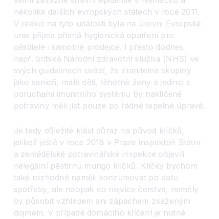
několika dalších evropských státech v roce 2011.
V reakci na tyto události byla na úrovni Evropské
unie přijata přísná hygienická opatření pro
pěstitele i samotné prodejce. I přesto dodnes
např. britská Národní zdravotní služba (NHS) ve
svých guidelinech uvádí, že zranitelné skupiny
jako senioři, malé děti, těhotné ženy a jedinci s
poruchami imunitního systému by naklíčené
potraviny měli jíst pouze po řádné tepelné úpravě.
Je tedy důležité klást důraz na původ klíčků,
jelikož ještě v roce 2018 v Praze inspektoři Státní
a zemědělské potravinářské inspekce objevili
nelegální pěstírnu mungo klíčků. Klíčky bychom
také rozhodně neměli konzumovat po datu
spotřeby, ale naopak co nejvíce čerstvé, neměly
by působit vzhledem ani zápachem zkaženým
dojmem. V případě domácího klíčení je nutné