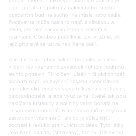
prostá. Jedním z takových postních pokrmů je
např. pučálka – pokrm z naklíčeného hrachu,
opečeným buď na sucho, na másle nebo sádle.
Podávat se může naslano např. s cibulkou a
zelím, ale také nasladko třeba s medem a
rozinkami. Obdobou pučálky je tzv. pražma, při
jejíž přípravě se užívá naklíčené obilí.
Aniž by to asi tehdy někdo tušil, díky procesu
klíčení lidé významně zvyšovali nutriční hodnotu
těchto potravin. Při klíčení luštěnin či obilnin totiž
dochází např. ke zvýšení obsahu esenciálních
aminokyselin, čímž se stává bílkovina v potravině
plnohodnotnější a lépe využitelná. Stejně tak jsou
naklíčené luštěniny a obilniny velmi bohaté na
obsah mikronutrientů. Klíčením se může zvyšovat
zastoupení vitaminu C, ale co je důležitější,
dochází k redukci antinutričních látek. Tyto látky,
jako např. oxaláty (šťavelany), taniny (třísloviny),