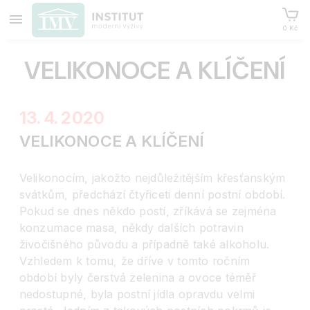
0 Kč
VELIKONOCE A KLÍČENÍ
13. 4. 2020
VELIKONOCE A KLÍČENÍ
Velikonocím, jakožto nejdůležitějším křesťanským
svátkům, předchází čtyřiceti denní postní období.
Pokud se dnes někdo postí, zříkává se zejména
konzumace masa, někdy dalších potravin
živočišného původu a případně také alkoholu.
Vzhledem k tomu, že dříve v tomto ročním
období byly čerstvá zelenina a ovoce téměř
nedostupné, byla postní jídla opravdu velmi