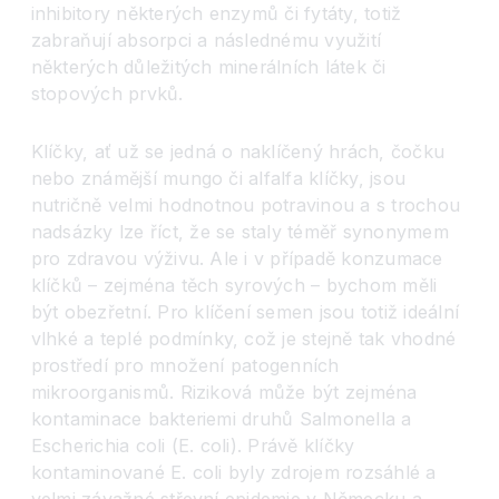
inhibitory některých enzymů či fytáty, totiž
zabraňují absorpci a následnému využití
některých důležitých minerálních látek či
stopových prvků.
Klíčky, ať už se jedná o naklíčený hrách, čočku
nebo známější mungo či alfalfa klíčky, jsou
nutričně velmi hodnotnou potravinou a s trochou
nadsázky lze říct, že se staly téměř synonymem
pro zdravou výživu. Ale i v případě konzumace
klíčků – zejména těch syrových – bychom měli
být obezřetní. Pro klíčení semen jsou totiž ideální
vlhké a teplé podmínky, což je stejně tak vhodné
prostředí pro množení patogenních
mikroorganismů. Riziková může být zejména
kontaminace bakteriemi druhů Salmonella a
Escherichia coli (E. coli). Právě klíčky
kontaminované E. coli byly zdrojem rozsáhlé a
velmi závažné střevní epidemie v Německu a