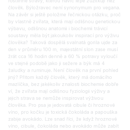
rostlinné stravy, kterou navíc lépe zužitkují než
člověk. Býložravec není synonymum pro vegana.
Na závěr si ještě položme řečnickou otázku, proč
by vlastně zvířata, která mají odlišnou genetickou
výbavu, odlišnou anatomii i biochemii trávicí
soustavy měla být jakoukoliv inspirací pro výživu
člověka? Taková dospělá svalnatá gorila ujde za
den v průměru 100 m, majestátní slon zase musí
žrát cca 16 hodin denně a 60 % potravy vyloučí
ve stejné podobě jako ji sežere a býk má 4
žaludky a ruminuje. Není člověk na první pohled
jiný? Přitom každý člověk, který má domácího
mazlíčka, bez jakékoliv znalosti biochemie dobře
ví, že zvířata mají odlišnou fyziologii výživy a
jejich strava se nemůže inspirovat výživou
člověka. Pro psa je jedovatá cibule či hroznové
víno, pro kočku je toxická čokoláda a papouška
zabije avokádo. Lze snad říci, že když hroznové
víno, cibule, čokoláda nebo avokádo může zabít