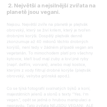
2. Největší a nejsilnější zvířata na
planetě jsou vegani.
Nejsou. Největší zvíře na planetě je plejtvák
obrovský, který se živí krilem, který je tvořen
drobnými korýši. Dospělý plejtvák denně
zkonzumuje až 40 milionů těchto drobných
korýšů, není tedy v žádném případě vegan ani
vegetarián. To mimochodem platí pro všechny
kytovce, kteří buď mají zuby a loví jiné ryby
(např. delfíni, vorvani), anebo mají kostice,
kterými z vody filtrují drobné korýše (plejtvák
obrovský, velryba grónská apod.).
Co se týká fotografií svalnatých býků a koní,
majestátních jelenů a slonů s texty “Yes. I’m
vegan.”, opět se jedná o hrubou manipulaci a
nepravdu. Tato zvířata NEJSOU VEGANI, ALE