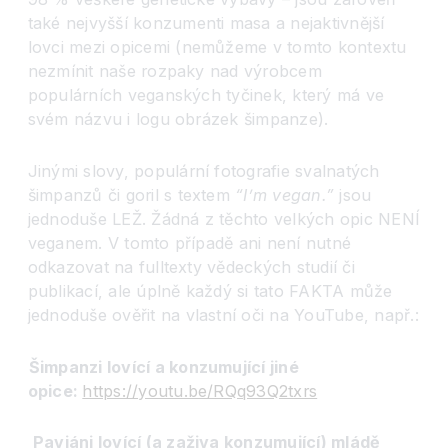
také nejvyšší konzumenti masa a nejaktivnější
lovci mezi opicemi (nemůžeme v tomto kontextu
nezmínit naše rozpaky nad výrobcem
populárních veganských tyčinek, který má ve
svém názvu i logu obrázek šimpanze).
Jinými slovy, populární fotografie svalnatých
šimpanzů či goril s textem
“I’m vegan.”
jsou
jednoduše LEŽ. Žádná z těchto velkých opic NENÍ
veganem. V tomto případě ani není nutné
odkazovat na fulltexty vědeckých studií či
publikací, ale úplně každý si tato FAKTA může
jednoduše ověřit na vlastní oči na YouTube, např.:
Šimpanzi lovící a konzumující jiné
opice:
https://youtu.be/RQq93Q2txrs
Paviáni lovící (a zaživa konzumující) mládě