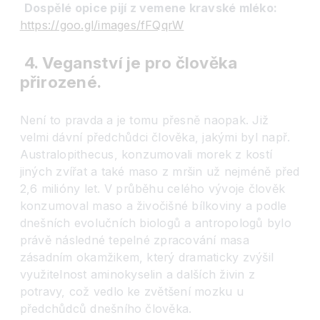
Dospělé opice pijí z vemene kravské mléko:
https://goo.gl/images/fFQqrW
4. Veganství je pro člověka
přirozené.
Není to pravda a je tomu přesně naopak. Již
velmi dávní předchůdci člověka, jakými byl např.
Australopithecus, konzumovali morek z kostí
jiných zvířat a také maso z mršin už nejméně před
2,6 milióny let. V průběhu celého vývoje člověk
konzumoval maso a živočišné bílkoviny a podle
dnešních evolučních biologů a antropologů bylo
právě následné tepelné zpracování masa
zásadním okamžikem, který dramaticky zvýšil
využitelnost aminokyselin a dalších živin z
potravy, což vedlo ke zvětšení mozku u
předchůdců dnešního člověka.