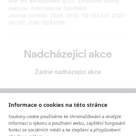
with the development of GIT symptoms during
exercise. International SportMed
Journal [online]. 2009, 10(3), 116-123 [cit. 2020-
08-30]. ISSN 15283356.
Nadcházející akce
Žádné nadházející akce
Informace o cookies na této stránce
Soubory cookie používáme ke shromažďování a analýze
informací o výkonu a používání webu, zajištění fungování
funkcí ze sociálních médií a ke zlepšení a přizpůsobení