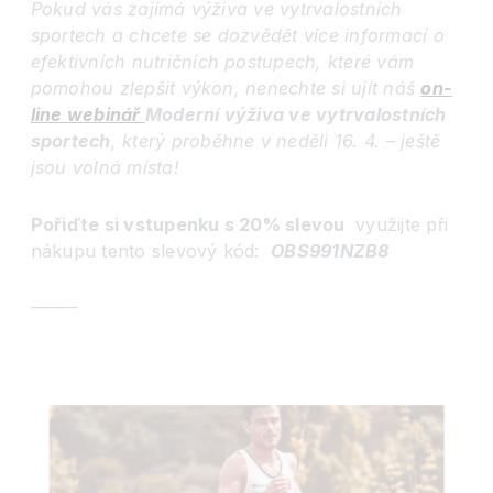
Pokud vás zajímá výživa ve vytrvalostních
sportech a chcete se dozvědět více informací o
efektivní
ch nutričních postupech, které vám
pomohou zlepšit výkon, nenechte si ujít náš
on-
line webinář
Moderní výživa ve vytrvalostních
sportech
, který probě
hne v neděli 16. 4. – ještě
jsou volná místa!
Pořiďte si vstupenku s 20% slevou
využijte při
nákupu tento slevový kód:
OBS991NZB8
——–