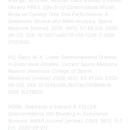
Rodrigo SILVEIRA, Ricardo Yukio ASANO a Flávio
Oliveira PIRES. Effects of Carbohydrate Mouth
Rinse on Cycling Time Trial Performance: A
Systematic Review and Meta-Analysis. Sports
Medicine [online]. 2019, 49(1), 57-66 [cit. 2020-
08-31]. DOI: 10.1007/s40279-018-1029-7. ISSN
01121642.
HO, Garry W. K. Lower Gastrointestinal Distress
in Endurance Athletes. Current Sports Medicine
Reports (American College of Sports
Medicine) [online]. 2009, 8(2), 85-91 [cit. 2020-
08-30]. DOI: 10.1249/JSR.0b013e31819d6b7b.
ISSN 1537890X.
HORN, Stephanie a Edward R. FELLER.
Gastrointestinal (GI) Bleeding in Endurance
Runners. AMAA Journal [online]. 2003, 16(1), 5-7
[cit. 2020-09-01].