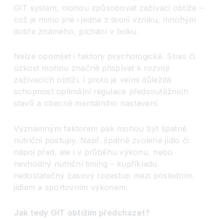
GIT systém, mohou způsobovat zažívací obtíže –
což je mimo jiné i jedna z teorií vzniku, mnohým
dobře známého, píchání v boku.
Nelze opomíjet i faktory psychologické. Stres či
úzkost mohou značně přispívat k rozvoji
zažívacích obtíží. I proto je velmi důležitá
schopnost optimální regulace předsoutěžních
stavů a obecně mentálního nastavení.
Významným faktorem pak mohou být špatné
nutriční postupy. Např. špatně zvolené jídlo či
nápoj před, ale i v průběhu výkonu, nebo
nevhodný nutriční timing – kupříkladu
nedostatečný časový rozestup mezi posledním
jídlem a sportovním výkonem.
Jak tedy GIT obtížím předcházet?