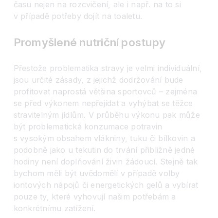
času nejen na rozcvičení, ale i např. na to si
v případě potřeby dojít na toaletu.
Promyšlené nutriční postupy
Přestože problematika stravy je velmi individuální,
jsou určité zásady, z jejichž dodržování bude
profitovat naprostá většina sportovců – zejména
se před výkonem nepřejídat a vyhýbat se těžce
stravitelným jídlům. V průběhu výkonu pak může
být problematická konzumace potravin
s vysokým obsahem vlákniny, tuku či bílkovin a
podobně jako u tekutin do trvání přibližně jedné
hodiny není doplňování živin žádoucí. Stejně tak
bychom měli být uvědomělí v případě volby
iontových nápojů či energetických gelů a vybírat
pouze ty, které vyhovují našim potřebám a
konkrétnímu zatížení.