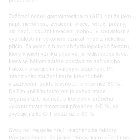
předcházet?
Zažívací neboli gastrointestinální (GIT) obtíže jako
např. nevolnost, zvracení, křeče, reflux, průjmy,
ale např. i okultní krvácení mohou, v souvislosti s
vytrvalostním výkonem vznikat hned z několika
příčin. Za jeden z hlavních fyziologických faktorů,
který k jejich vzniku přispívá, je redistribuce krve,
která se během zátěže dostává ze zažívacího
traktu k pracujícím svalovým skupinám. Při
intenzivním zatížení může krevní oběh
v zažívacím traktu klesnout i o více než 80 %.
Dalším vnějším faktorem je dehydratace
organismu. U jedinců, u kterých v průběhu
výkonu ztráta hmotnosti přesáhne 4-5 %, se
zvyšuje riziko GIT obtíží až o 80 %.
Svou roli nejspíše hrají i mechanické faktory.
Předpokládá se, že právě otřesy, které působí na