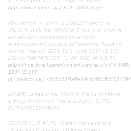
10.3390/sports7010012. ISSN 20754663.
https://www.mdpi.com/2075-4663/7/1/12
JOY, Jordan m., Ryan p. LOWERY, Jacob m.
WILSON, et al. The effects of 8 weeks of whey or
rice protein supplementation on body
composition and exercise performance. Nutrition
Journal [online]. 2013, 12, 1-7 [cit. 2019-08-23].
DOI: 10.1186/1475-2891-12-86. ISSN 14752891.
https://nutritionj.biomedcentral.com/articles/10.1186
2891-12-86?
inf_contact_key=c6d5c687b86a1046069c8dd89700
ROUBÍK, Lukáš, a kol. Moderní výživa ve fitness
a silových sportech. Praha: Erasport, [2018].
ISBN 9788090568556.
STUART M. PHILLIPS. Current Concepts and
Unresolved Questions in Dietary Protein