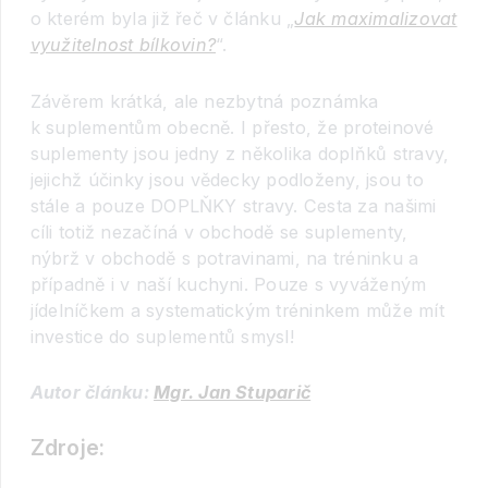
o kterém byla již řeč v článku „
Jak maximalizovat
využitelnost bílkovin?
“.
Závěrem krátká, ale nezbytná poznámka
k suplementům obecně. I přesto, že proteinové
suplementy jsou jedny z několika doplňků stravy,
jejichž účinky jsou vědecky podloženy, jsou to
stále a pouze DOPLŇKY stravy. Cesta za našimi
cíli totiž nezačíná v obchodě se suplementy,
nýbrž v obchodě s potravinami, na tréninku a
případně i v naší kuchyni. Pouze s vyváženým
jídelníčkem a systematickým tréninkem může mít
investice do suplementů smysl!
Autor článku:
Mgr. Jan Stuparič
Zdroje: