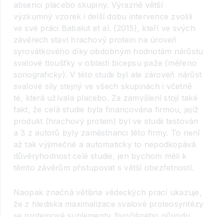
absenci placebo skupiny. Výrazně větší
výzkumný vzorek i delší dobu intervence zvolili
ve své práci Babalut et al. (2015), kteří ve svých
závěrech staví hrachový protein na úroveň
syrovátkového díky obdobným hodnotám nárůstu
svalové tloušťky v oblasti bicepsu paže (měřeno
sonograficky). V této studii byl ale zároveň nárůst
svalové síly stejný ve všech skupinách i včetně
té, která užívala placebo. Za zamyšlení stojí také
fakt, že celá studie byla financována firmou, jejíž
produkt (hrachový protein) byl ve studii testován
a 3 z autorů byly zaměstnanci této firmy. To není
až tak výjimečné a automaticky to nepodkopává
důvěryhodnost celé studie, jen bychom měli k
těmto závěrům přistupovat s větší obezřetností.
Naopak značná většina vědeckých prací ukazuje,
že z hlediska maximalizace svalové proteosyntézy
se proteinové suplementy živočišného původu,