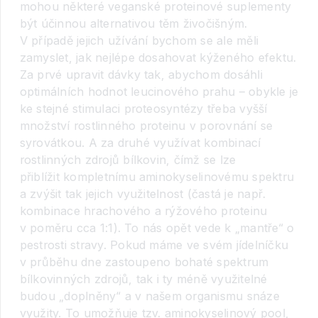
mohou některé veganské proteinové suplementy
být účinnou alternativou těm živočišným.
V případě jejich užívání bychom se ale měli
zamyslet, jak nejlépe dosahovat kýženého efektu.
Za prvé upravit dávky tak, abychom dosáhli
optimálních hodnot leucinového prahu – obykle je
ke stejné stimulaci proteosyntézy třeba vyšší
množství rostlinného proteinu v porovnání se
syrovátkou. A za druhé využívat kombinací
rostlinných zdrojů bílkovin, čímž se lze
přiblížit kompletnímu aminokyselinovému spektru
a zvýšit tak jejich využitelnost (častá je např.
kombinace hrachového a rýžového proteinu
v poměru cca 1:1). To nás opět vede k „mantře“ o
pestrosti stravy. Pokud máme ve svém jídelníčku
v průběhu dne zastoupeno bohaté spektrum
bílkovinných zdrojů, tak i ty méně využitelné
budou „doplněny“ a v našem organismu snáze
využity. To umožňuje tzv. aminokyselinový pool,