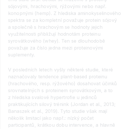
sójovými, hrachovými, rýžovými nebo např.
konopnými (hemp). Z hlediska aminokyselinového
spektra se za kompletní považuje protein sójový
a společně s hrachovým se hodnoty jejich
využitelnosti přibližují hodnotám proteinu
syrovátkového (whey). Ten se dlouhodobě
považuje za číslo jedna mezi proteinovými
suplementy.
V posledních letech vyšly některé studie, které
naznačovaly tendence plant-based proteinu
(hrachového, resp. rýžového) dosahovat účinků
srovnatelných s proteinem syrovátkovým, a to
z hlediska svalové hypertrofie u jedinců
praktikujících silový trénink (Jordan et al., 2013;
Banaszek et al., 2019). Tyto studie však mají
několik limitací jako např.: nízký počet
participantů, krátkou dobu intervence, a hlavně