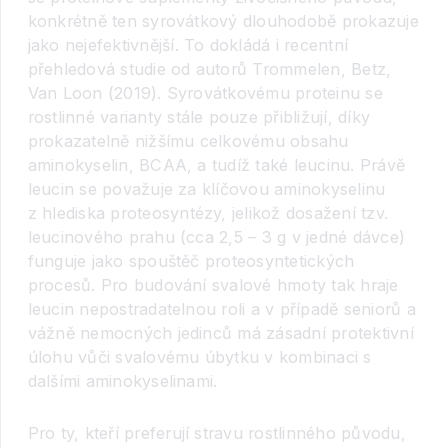
konkrétně ten syrovátkový dlouhodobě prokazuje
jako nejefektivnější. To dokládá i recentní
přehledová studie od autorů Trommelen, Betz,
Van Loon (2019). Syrovátkovému proteinu se
rostlinné varianty stále pouze přibližují, díky
prokazatelně nižšímu celkovému obsahu
aminokyselin, BCAA, a tudíž také leucinu. Právě
leucin se považuje za klíčovou aminokyselinu
z hlediska proteosyntézy, jelikož dosažení tzv.
leucinového prahu (cca 2,5 – 3 g v jedné dávce)
funguje jako spouštěč proteosyntetických
procesů. Pro budování svalové hmoty tak hraje
leucin nepostradatelnou roli a v případě seniorů a
vážně nemocných jedinců má zásadní protektivní
úlohu vůči svalovému úbytku v kombinaci s
dalšími aminokyselinami.
Pro ty, kteří preferují stravu rostlinného původu,