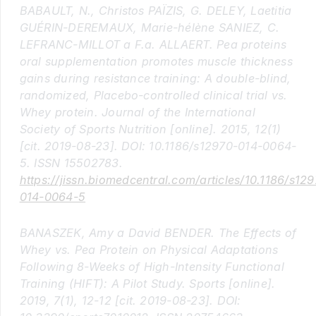
BABAULT, N., Christos PAÏZIS, G. DELEY, Laetitia
GUÉRIN-DEREMAUX, Marie-hélène SANIEZ, C.
LEFRANC-MILLOT a F.a. ALLAERT. Pea proteins
oral supplementation promotes muscle thickness
gains during resistance training: A double-blind,
randomized, Placebo-controlled clinical trial vs.
Whey protein. Journal of the International
Society of Sports Nutrition [online]. 2015, 12(1)
[cit. 2019-08-23]. DOI: 10.1186/s12970-014-0064-
5. ISSN 15502783.
https://jissn.biomedcentral.com/articles/10.1186/s12
014-0064-5
BANASZEK, Amy a David BENDER. The Effects of
Whey vs. Pea Protein on Physical Adaptations
Following 8-Weeks of High-Intensity Functional
Training (HIFT): A Pilot Study. Sports [online].
2019, 7(1), 12-12 [cit. 2019-08-23]. DOI: