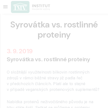
Syrovátka vs. rostlinné
proteiny
3. 9. 2019
Syrovátka vs. rostlinné proteiny
O složitější využitelnosti bílkovin rostlinných
zdrojů v rámci běžné stravy již padla řeč
v předchozích článcích. Platí ale to stejné
v případě veganských proteinových suplementů?
Nabídka proteinů neživočišného původu je na
trhu stále širší. Setkat se můžeme s proteiny