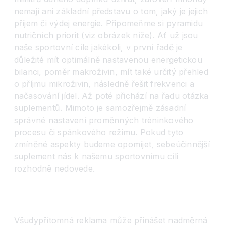
nemají ani základní představu o tom, jaký je jejich
příjem či výdej energie. Připomeňme si pyramidu
nutričních priorit (viz obrázek níže). Ať už jsou
naše sportovní cíle jakékoli, v první řadě je
důležité mít optimálně nastavenou energetickou
bilanci, poměr makroživin, mít také určitý přehled
o příjmu mikroživin, následně řešit frekvenci a
načasování jídel. Až poté přichází na řadu otázka
suplementů. Mimoto je samozřejmě zásadní
správné nastavení proměnných tréninkového
procesu či spánkového režimu. Pokud tyto
zmíněné aspekty budeme opomíjet, sebeúčinnější
suplement nás k našemu sportovnímu cíli
rozhodně nedovede.
Všudypřítomná reklama může přinášet nadměrná