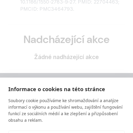
10.1186/1550-2783-9-27. PMID: 22704463;
PMCID: PMC3464793.
Nadcházející akce
Žádné nadházející akce
Informace o cookies na této stránce
Soubory cookie používáme ke shromažďování a analýze
informací o výkonu a používání webu, zajištění fungování
funkcí ze sociálních médií a ke zlepšení a přizpůsobení
obsahu a reklam.
Vzdělávání ve výživě a zdravém životním stylu
moderní a srozumitelnou formou.