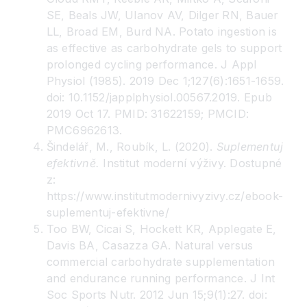
SE, Beals JW, Ulanov AV, Dilger RN, Bauer
LL, Broad EM, Burd NA. Potato ingestion is
as effective as carbohydrate gels to support
prolonged cycling performance. J Appl
Physiol (1985). 2019 Dec 1;127(6):1651-1659.
doi: 10.1152/japplphysiol.00567.2019. Epub
2019 Oct 17. PMID: 31622159; PMCID:
PMC6962613.
Šindelář, M., Roubík, L. (2020).
Suplementuj
efektivně.
Institut moderní výživy. Dostupné
z:
https://www.institutmodernivyzivy.cz/ebook-
suplementuj-efektivne/
Too BW, Cicai S, Hockett KR, Applegate E,
Davis BA, Casazza GA. Natural versus
commercial carbohydrate supplementation
and endurance running performance. J Int
Soc Sports Nutr. 2012 Jun 15;9(1):27. doi: