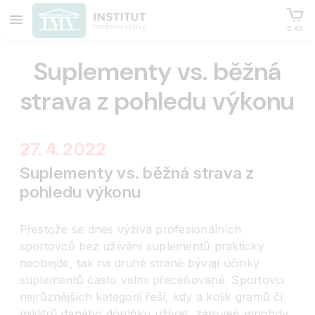
0 Kč
Suplementy vs. běžná
strava z pohledu výkonu
27. 4. 2022
Suplementy vs. běžná strava z
pohledu výkonu
Přestože se dnes výživa profesionálních
sportovců bez užívání suplementů prakticky
neobejde, tak na druhé straně bývají účinky
suplementů často velmi přeceňované. Sportovci
nejrůznějších kategorií řeší, kdy a kolik gramů či
mililitrů daného doplňku užívat, zároveň mnohdy