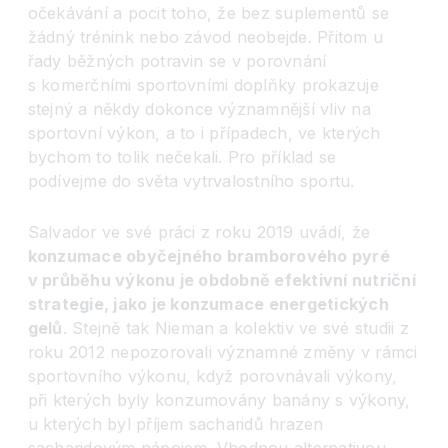
očekávání a pocit toho, že bez suplementů se
žádný trénink nebo závod neobejde. Přitom u
řady běžných potravin se v porovnání
s komerčními sportovními doplňky prokazuje
stejný a někdy dokonce významnější vliv na
sportovní výkon, a to i případech, ve kterých
bychom to tolik nečekali. Pro příklad se
podívejme do světa vytrvalostního sportu.
Salvador ve své práci z roku 2019 uvádí, že
konzumace obyčejn
é
ho bramborov
é
ho pyr
é
v průběhu výkonu je obdobně efektivní
nutri
ční
strategie, jako je konzumace energetický
ch
gel
ů
. Stejně tak Nieman a kolektiv ve své studii z
roku 2012 nepozorovali významné změny v rámci
sportovního výkonu, když porovnávali výkony,
při kterých byly konzumovány banány s výkony,
u kterých byl příjem sacharidů hrazen