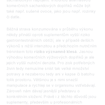
sacharidovým nápojem. Vhodnou alternativou
komerčních sacharidových doplňků může být
také např. sušené ovoce, jako jsou např. rozinky
či datle.
Běžná strava konzumována v průběhu výkonu
někdy přináší oproti suplementům vyšší riziko
gastrointestinálních obtíží, ale v případě delších
výkonů s nižší intenzitou a předchozím nutričním
tréninkem toto
riziko významně klesá
. Jasnou
výhodou komerčních výživových doplňků je ale
jejich vyšší nutriční denzita. Pro zisk potřebných
živin tedy nemusíme sníst tak velké množství
potravy a nezaberou tedy ani v kapse či batohu
tolik prostoru. Většinou je s nimi snazší
manipulace a rychleji se v organismu vstřebávají.
Zároveň nám dávají jasnější představu o
konkrétním složení. Právě i z těchto důvodů jsou
suplementy, především u profesionálních