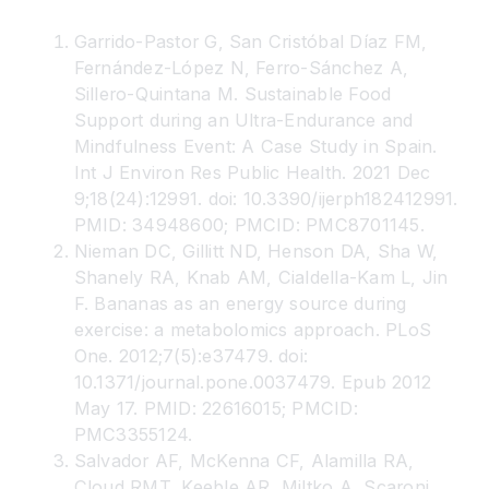
Garrido-Pastor G, San Cristóbal Díaz FM,
Fernández-López N, Ferro-Sánchez A,
Sillero-Quintana M. Sustainable Food
Support during an Ultra-Endurance and
Mindfulness Event: A Case Study in Spain.
Int J Environ Res Public Health. 2021 Dec
9;18(24):12991. doi: 10.3390/ijerph182412991.
PMID: 34948600; PMCID: PMC8701145.
Nieman DC, Gillitt ND, Henson DA, Sha W,
Shanely RA, Knab AM, Cialdella-Kam L, Jin
F. Bananas as an energy source during
exercise: a metabolomics approach. PLoS
One. 2012;7(5):e37479. doi:
10.1371/journal.pone.0037479. Epub 2012
May 17. PMID: 22616015; PMCID:
PMC3355124.
Salvador AF, McKenna CF, Alamilla RA,
Cloud RMT, Keeble AR, Miltko A, Scaroni