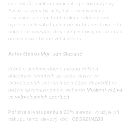
sportovců, nedílnou součástí sportovní výživy.
Avšak užívány by měly být s rozmyslem a
v případě, že nám to charakter zátěže dovolí,
bychom měli sahat primárně po běžné stravě – ta
bude totiž obvykle, díky své pestrosti, mít pro náš
organismus obecně větší přínos.
Autor článku:
Mgr. Jan Stuparič
Právě o suplementaci a mnoha další
ch
důležitý
ch t
ématech ze svě
ta výživy ve
vytrvalostních sportech se můžete dozvědět na
našem specializovaném webinář
i
Moderní výživa
ve vytrvalostních sportech
.
Pořiďte si vstupenku s 20% slevou
využijte při
nákupu tento slevový kód:
OBS921NZB8