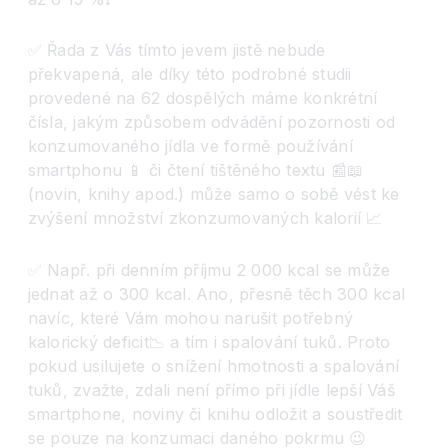
✅ Řada z Vás tímto jevem jistě nebude
překvapená, ale díky této podrobné studii
provedené na 62 dospělých máme konkrétní
čísla, jakým způsobem odvádění pozornosti od
konzumovaného jídla ve formě používání
smartphonu 📱 či čtení tištěného textu 📰📖
(novin, knihy apod.) může samo o sobě vést ke
zvýšení množství zkonzumovaných kalorií 📈
✅ Např. při denním příjmu 2 000 kcal se může
jednat až o 300 kcal. Ano, přesně těch 300 kcal
navíc, které Vám mohou narušit potřebný
kalorický deficit📉 a tím i spalování tuků. Proto
pokud usilujete o snížení hmotnosti a spalování
tuků, zvažte, zdali není přímo při jídle lepší Váš
smartphone, noviny či knihu odložit a soustředit
se pouze na konzumaci daného pokrmu 😉