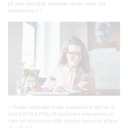
při jídle čtete📰📖, sledujete seriály nebo Váš
smartphone📱?
✅ Podle nejnovější studie publikované teprve 15.
února 2019 ZVYŠUJE používání smartphonu či
čtení při konzumaci jídla celkový kalorický příjem
až o 15 %❗️