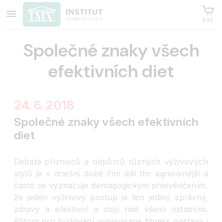
0 Kč
Společné znaky všech
efektivních diet
24. 6. 2018
Společné znaky všech efektivních
diet
Debata příznivců a odpůrců různých výživových
stylů je v dnešní době čím dál tím agresivnější a
často se vyznačuje demagogickým přesvědčením,
že jeden výživový postup je ten jediný správný,
zdravý a efektivní a stojí nad všemi ostatními.
Přitom pro budování vyrýsované fitness postavy i