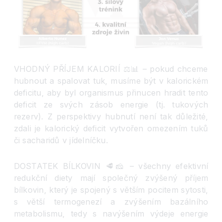
VHODNÝ PŘÍJEM KALORIÍ
⚖️
📊
– pokud chceme
hubnout a spalovat tuk, musíme být v kalorickém
deficitu, aby byl organismus přinucen hradit tento
deficit ze svých zásob energie (tj. tukových
rezerv). Z perspektivy hubnutí není tak důležité,
zdali je kalorický deficit vytvořen omezením tuků
či sacharidů v jídelníčku.
DOSTATEK BÍLKOVIN
🥩
🧀
– všechny efektivní
redukční diety mají společný zvýšený příjem
bílkovin, který je spojený s větším pocitem sytosti,
s větší termogenezí a zvýšením bazálního
metabolismu, tedy s navýšením výdeje energie