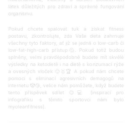
látek důležitých pro zdraví a správné fungování
organismu.
Pokud chcete spalovat tuk a získat fitness
postavu, zkontrolujte, zda Vaše dieta zahrnuje
všechny tyto faktory, ať již se jedná o low-carb či
low-fat-high-carb přístup
🤔
. Pokud totiž budou
splněny, velmi pravděpodobně budete mít skvělé
výsledky na ketodietě i na dietě s konzumací rýže
a ovesných vloček
🙂
🥇
🏆
A pokud nám chcete
pomoci s eliminací agresivních demagogů na
internetu
🤡
🤥
, velice nám pomůžete, když budete
tento příspěvek sdílet
😉
💻
(inspirací pro
infografiku s těmito sportovci nám bylo
myoleanfitness).