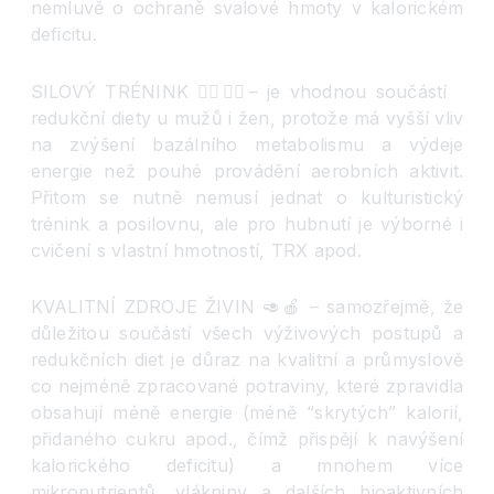
nemluvě o ochraně svalové hmoty v kalorickém
deficitu.
SILOVÝ TRÉNINK
🏋️‍♂️
🏋️‍♀️
– je vhodnou součástí
redukční diety u mužů i žen, protože má vyšší vliv
na zvýšení bazálního metabolismu a výdeje
energie než pouhé provádění aerobních aktivit.
Přitom se nutně nemusí jednat o kulturistický
trénink a posilovnu, ale pro hubnutí je výborné i
cvičení s vlastní hmotností, TRX apod.
KVALITNÍ ZDROJE ŽIVIN
🥑
🍎
– samozřejmě, že
důležitou součástí všech výživových postupů a
redukčních diet je důraz na kvalitní a průmyslově
co nejméně zpracované potraviny, které zpravidla
obsahují méně energie (méně “skrytých” kalorií,
přidaného cukru apod., čímž přispějí k navýšení
kalorického deficitu) a mnohem více
mikronutrientů, vlákniny a dalších bioaktivních