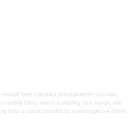
me museli čelit několika předžalobním výzvám,
 hodně času, nervů a desítky tisíc korun, ale
any byla u soudu zamítnuta a přestupkové řízení