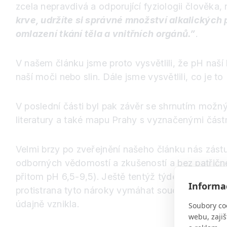
zcela nepravdivá a odporující fyziologii člověka, 
krve, udržíte si správné množství alkalickýc
omlazení tkání těla a vnitřních orgánů.”
.
V našem článku jsme proto vysvětlili, že pH naší
naší moči nebo slin. Dále jsme vysvětlili, co je
V poslední části byl pak závěr se shrnutím možný
literatury a také mapu Prahy s vyznačenými část
Velmi brzy po zveřejnění našeho článku nás zást
odborných vědomostí a zkušeností a bez patřičnéh
přitom pH 6,5-9,5). Ještě tentýž týden nám také p
Informac
protistrana tyto nároky vymáhat soudní cestou vč
údajně vznikla.
Soubory co
webu, zajiš