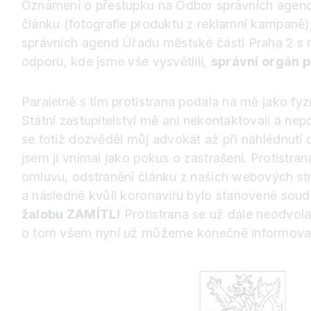
Oznámení o přestupku na Odbor správních agend 
článku (fotografie produktu z reklamní kampaně),
správních agend Úřadu městské části Praha 2 s n
odporu, kde jsme vše vysvětlili,
správní orgán p
Paralelně s tím protistrana podala na mě jako f
Státní zastupitelství mě ani nekontaktovali a ne
se totiž dozvěděl můj advokát až při nahlédnutí
jsem ji vnímal jako pokus o zastrašení. Protist
omluvu, odstranění článku z našich webových str
a následně kvůli koronaviru bylo stanovené soud
žalobu ZAMÍTL!
Protistrana se už dále neodvola
o tom všem nyní už můžeme konečně informova