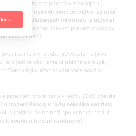
v té době ještě bez právního zastoupení)
říjemného, rozhodli jsme se stát si za naší
okies
dě vědecky podložených informací a bojovat
 za naším základním lidským právem svobody
stnímu oznámení!
ám prostřednictvím svého advokáta nejprve
V této jediné věci jsme skutečně ustoupili,
o článku bylo informování veřejnosti o
Nejprve nám protistrana v lednu 2020 poslala
 i
uhrazení škody v řádu několika set tisíc
lila taktiku, že na naši společnost Institut
bu k soudu a trestní oznámení!