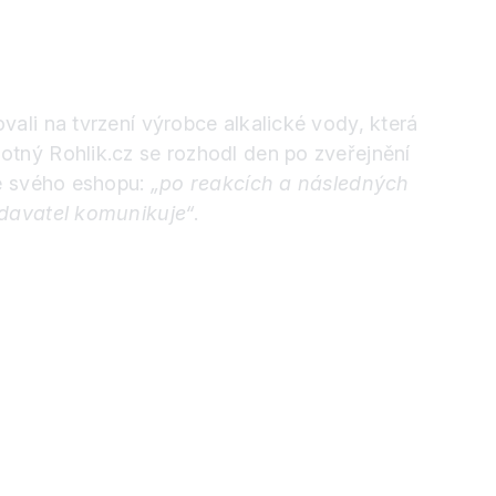
vali na tvrzení výrobce alkalické vody, která
tný Rohlik.cz se rozhodl den po zveřejnění
ze svého eshopu:
„po reakcích a následných
odavatel komunikuje“
.