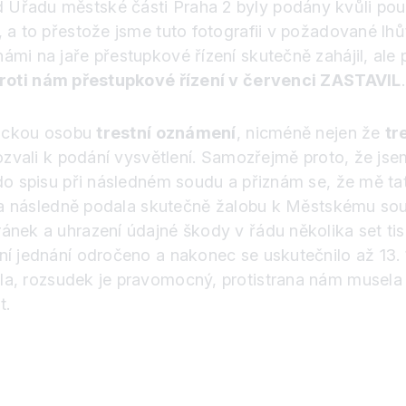
Úřadu městské části Praha 2 byly podány kvůli použ
 a to přestože jsme tuto fotografii v požadované lhůt
ámi na jaře přestupkové řízení skutečně zahájil, al
roti nám přestupkové řízení v červenci ZASTAVIL
.
yzickou osobu
trestní oznámení
, nicméně nejen že
tr
pozvali k podání vysvětlení. Samozřejmě proto, že jse
 do spisu při následném soudu a přiznám se, že mě t
rana následně podala skutečně žalobu k Městskému so
ánek a uhrazení údajné škody v řádu několika set ti
ní jednání odročeno a nakonec se uskutečnilo až 13. 
la, rozsudek je pravomocný, protistrana nám musela 
t.