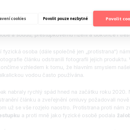
elý článek jednoduše smazat a jako malá společnost (
rozhodnutí 14 dní před svatbou nebylo vůbec nic p
Povolit co
í Výživy – vzdělávat veřejnost ve výživě na zákla
avení cookies
Povolit pouze nezbytné
oduktům v oblasti výživy a zdraví.
A stát si také
alobě a soudu, přestupkovému řízení a dokonce i tre
lší fyzická osoba (dále společně jen „protistrana“) n
tografie článku odstranili fotografii jejich produktu. 
 ukončíme vzhledem k tomu, že hlavním smyslem našeh
s alkalickou vodou často používána.
 pak nabraly rychlý spád hned na začátku roku 2020. 
stranění článku a zveřejnění omluvy požadovali nově
m už se vše rozjelo naostro. Protistrana proti nám zvo
estupku
a proti mně jako fyzické osobě podala
žalo