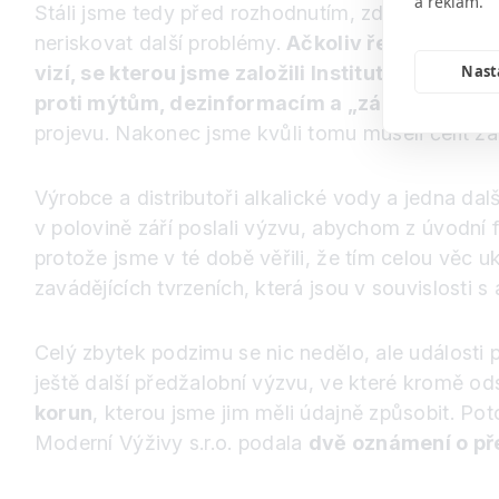
a reklam.
Stáli jsme tedy před rozhodnutím, zdali raději c
neriskovat další problémy.
Ačkoliv řešit takové 
vizí, se kterou jsme založili Institut Modern
Nast
proti mýtům, dezinformacím a „zázračným“ pr
projevu. Nakonec jsme kvůli tomu museli čelit ž
Výrobce a distributoři alkalické vody a jedna da
v polovině září poslali výzvu, abychom z úvodní fo
protože jsme v té době věřili, že tím celou věc
zavádějících tvrzeních, která jsou v souvislosti 
Celý zbytek podzimu se nic nedělo, ale události
ještě další předžalobní výzvu, ve které kromě od
korun
, kterou jsme jim měli údajně způsobit. Poto
Moderní Výživy s.r.o. podala
dvě oznámení o př