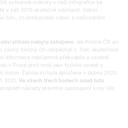
ití ochranné známky v naší infografice ke
ě v září 2019 skutečně odstranili. Odbor
e po tom, co jsme podali odpor a odůvodnění
estní stíhání nebylo zahájeno
, ale Policie ČR ani
m žádný trestný čin nespáchal :). Tuto skutečnost
ato informace nepříjemně překvapila a osobně
udu v Praze proti mně jako fyzické osobě o
síc korun. Žaloba mi byla doručena v dubnu 2020
1. 2021.
Ve všech třech bodech soud tuto
proplatit náklady právního zastoupení a my Vás