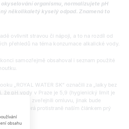
te okyselování organismu, normalizujete pH
ěný několikaletý kyselý odpad. Znamená to
 ovlivnit stravou či nápoji, a to na rozdíl od
ckých přehledů na téma konzumace alkalické vody.
 na konci samozřejmě obsahoval i seznam použité
houtku.
ebooku „ROYAL WATER SK“ označili za „laiky bez
 že pH vody v Praze je 5,9 (hygienický limit je
odstranili a zveřejnili omluvu, jinak bude
íc korun, která protistraně naším článkem prý
používání
obení obsahu