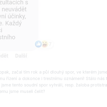
aopak, začal tím rok a půl dlouhý spor, ve kterém js
 řízení a dokonce i trestnímu oznámení! Stálo nás to
jsme tento soudní spor vyhráli, resp. žaloba protistr
emu jsme museli čelit?