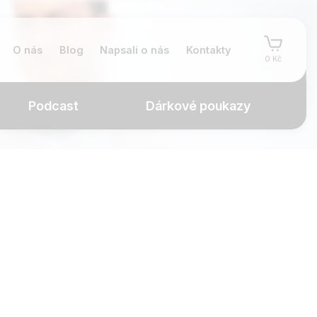
O nás
Blog
Napsali o nás
Kontakty
0 Kč
Podcast
Dárkové poukazy