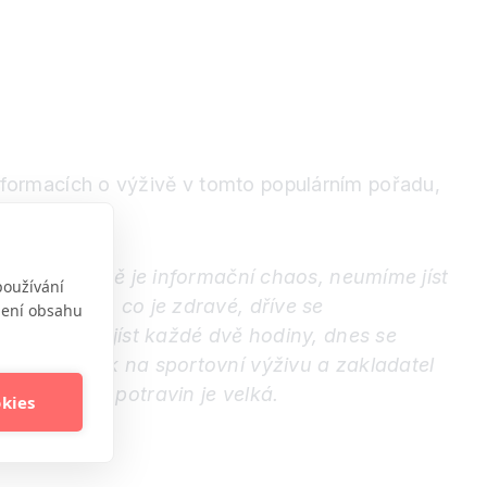
nformacích o výživě v tomto populárním pořadu,
ivě, ve stravě je informační chaos, neumíme jíst
používání
hled na to, co je zdravé, dříve se
obení obsahu
oporučovalo jíst každé dvě hodiny, dnes se
ík, odborník na sportovní výživu a zakladatel
ekvalitních potravin je velká.
okies