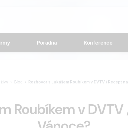
irmy
Poradna
Konference
ýživy
Blog
Rozhovor s Lukášem Roubíkem v DVTV / Recept n
em Roubíkem v DVTV /
Vánoce?