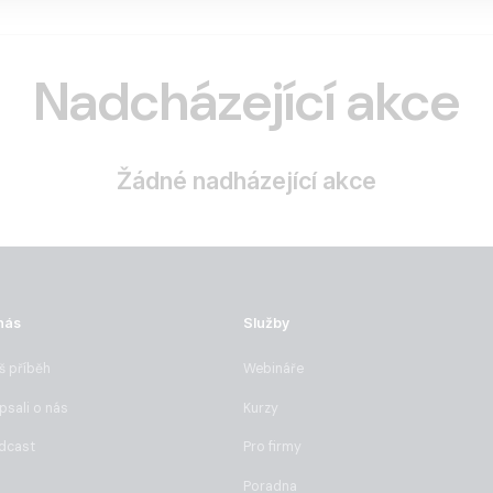
Nadcházející akce
Žádné nadházející akce
nás
Služby
š příběh
Webináře
psali o nás
Kurzy
dcast
Pro firmy
Poradna