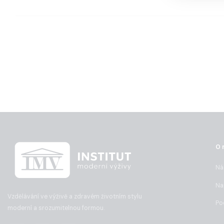
O 
Ná
Na
Vzdělávání ve výživě a zdravém životním stylu
Po
moderní a srozumitelnou formou.