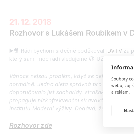
21. 12. 2018
Rozhovor s Lukášem Roubíkem v D
▶️
🎥
Rádi bychom srdečně poděkovali
DVTV
za p
který sami moc rádi sledujeme
😉
Už jste rozhovo
Informac
Vánoce nejsou problém, když se celoročně hýbete
Soubory co
normálně. Jedna dieta správná pro všechny neexi
webu, zajiš
doporučovalo jíst sacharidy, strašákem byly tuk
a reklam.
propaguje nízkofrekvenční stravování a jídlo t
Institutu Moderní výživy. Dodává, že žijeme v e
Nast
Rozhovor zde