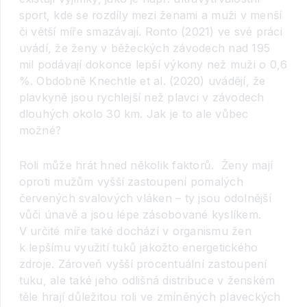
sport, kde se rozdíly mezi ženami a muži v menší
či větší míře smazávají. Ronto (2021) ve své práci
uvádí, že ženy v běžeckých závodech nad 195
mil podávají dokonce lepší výkony než muži o 0,6
%. Obdobně Knechtle et al. (2020) uvádějí, že
plavkyně jsou rychlejší než plavci v závodech
dlouhých okolo 30 km. Jak je to ale vůbec
možné?
Roli může hrát hned několik faktorů. Ženy mají
oproti mužům vyšší zastoupení pomalých
červených svalových vláken – ty jsou odolnější
vůči únavě a jsou lépe zásobované kyslíkem.
V určité míře také dochází v organismu žen
k lepšímu využití tuků jakožto energetického
zdroje. Zároveň vyšší procentuální zastoupení
tuku, ale také jeho odlišná distribuce v ženském
těle hrají důležitou roli ve zmíněných plaveckých