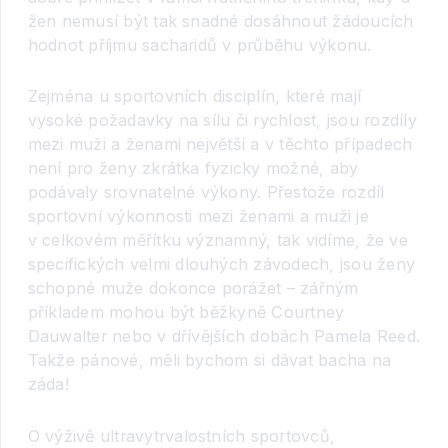
žen nemusí být tak snadné dosáhnout žádoucích
hodnot příjmu sacharidů v průběhu výkonu.
Zejména u sportovních disciplín, které mají
vysoké požadavky na sílu či rychlost, jsou rozdíly
mezi muži a ženami největší a v těchto případech
není pro ženy zkrátka fyzicky možné, aby
podávaly srovnatelné výkony. Přestože rozdíl
sportovní výkonnosti mezi ženami a muži je
v celkovém měřítku významný, tak vidíme, že ve
specifických velmi dlouhých závodech, jsou ženy
schopné muže dokonce porážet – zářným
příkladem mohou být běžkyně Courtney
Dauwalter nebo v dřívějších dobách Pamela Reed.
Takže pánové, měli bychom si dávat bacha na
záda!
O výživě ultravytrvalostních sportovců,