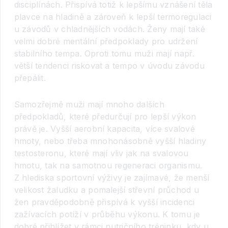
disciplínách. Přispívá totiž k lepšímu vznášení těla
plavce na hladině a zároveň k lepší termoregulaci
u závodů v chladnějších vodách. Ženy mají také
velmi dobré mentální předpoklady pro udržení
stabilního tempa. Oproti tomu muži mají např.
větší tendenci riskovat a tempo v úvodu závodu
přepálit.
Samozřejmě muži mají mnoho dalších
předpokladů, které předurčují pro lepší výkon
právě je. Vyšší aerobní kapacita, více svalové
hmoty, nebo třeba mnohonásobně vyšší hladiny
testosteronu, které mají vliv jak na svalovou
hmotu, tak na samotnou regeneraci organismu.
Z hlediska sportovní výživy je zajímavé, že menší
velikost žaludku a pomalejší střevní průchod u
žen pravděpodobně přispívá k vyšší incidenci
zažívacích potíží v průběhu výkonu. K tomu je
dobré přihlížet v rámci nutričního tréninku, kdy u