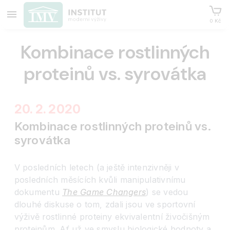
0 Kč
Kombinace rostlinných
proteinů vs. syrovátka
20. 2. 2020
Kombinace rostlinných proteinů vs.
syrovátka
V posledních letech (a ještě intenzivněji v
posledních měsících kvůli manipulativnímu
dokumentu
The Game Changers
) se vedou
dlouhé diskuse o tom, zdali jsou ve sportovní
výživě rostlinné proteiny ekvivalentní živočišným
proteinům. Ať už ve smyslu biologické hodnoty a