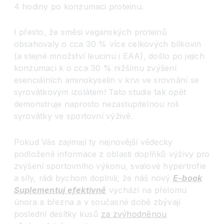
4 hodiny po konzumaci proteinu.
I přesto, že směsi veganských proteinů
obsahovaly o cca 30 % více celkových bílkovin
(a stejné množství leucinu i EAA), došlo po jejich
konzumaci k o cca 30 % nižšímu zvýšení
esenciálních aminokyselin v krvi ve srovnání se
syrovátkovým izolátem! Tato studie tak opět
demonstruje naprosto nezastupitelnou roli
syrovátky ve sportovní výživě.
Pokud Vás zajímají ty nejnovější vědecky
podložené informace z oblasti doplňků výživy pro
zvýšení sportovního výkonu, svalové hypertrofie
a síly, rádi bychom doplnili, že náš nový
E-book
Suplementuj efektivně
vychází na přelomu
února a března a v současné době zbývají
poslední desítky kusů
za zvýhodněnou