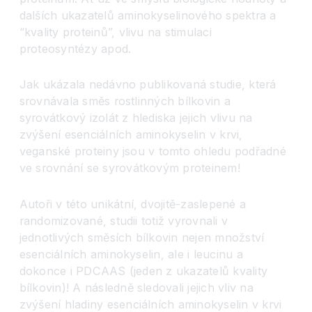
dalších ukazatelů aminokyselinového spektra a
“kvality proteinů”, vlivu na stimulaci
proteosyntézy apod.
Jak ukázala nedávno publikovaná studie, která
srovnávala směs rostlinných bílkovin a
syrovátkový izolát z hlediska jejich vlivu na
zvýšení esenciálních aminokyselin v krvi,
veganské proteiny jsou v tomto ohledu podřadné
ve srovnání se syrovátkovým proteinem!
Autoři v této unikátní, dvojitě-zaslepené a
randomizované, studii totiž vyrovnali v
jednotlivých směsích bílkovin nejen množství
esenciálních aminokyselin, ale i leucinu a
dokonce i PDCAAS (jeden z ukazatelů kvality
bílkovin)! A následně sledovali jejich vliv na
zvýšení hladiny esenciálních aminokyselin v krvi