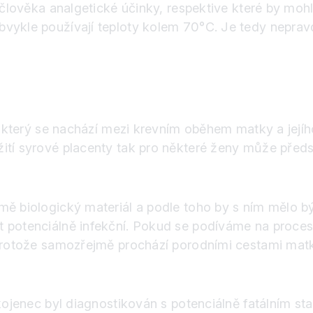
 člověka analgetické účinky, respektive které by moh
vykle používají teploty kolem 70°C. Je tedy nepravd
r, který se nachází mezi krevním oběhem matky a její
ití syrové placenty tak pro některé ženy může předs
ě biologický materiál a podle toho by s ním mělo být
 potenciálně infekční. Pokud se podíváme na proces,
 protože samozřejmě prochází porodními cestami matk
 kojenec byl diagnostikován s potenciálně fatálním s