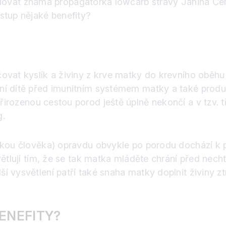
lovat známá propagátorka lowcarb stravy Janina Čern
stup nějaké benefity?
vat kyslík a živiny z krve matky do krevního oběhu v
í dítě před imunitním systémem matky a také produku
rozenou cestou porod ještě úplně nekončí a v tzv. tře
g.
mkou člověka) opravdu obvykle po porodu dochází k 
větlují tím, že se tak matka mláděte chrání před nech
 vysvětlení patří také snaha matky doplnit živiny zt
ENEFITY?