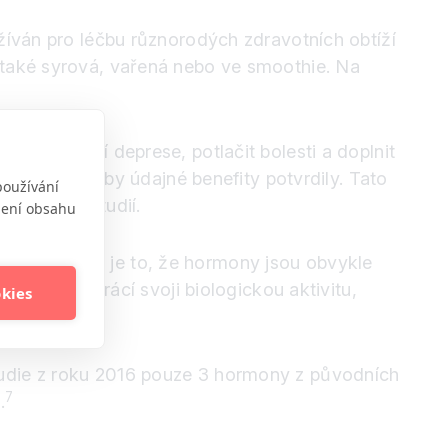
užíván pro léčbu různorodých zdravotních obtíží
e také syrová, vařená nebo ve smoothie. Na
o poporodní deprese, potlačit bolesti a doplnit
idech, které by údajné benefity potvrdily. Tato
používání
nimálních studií.
obení obsahu
ě problémem je to, že hormony jsou obvykle
a z nich ztrácí svoji biologickou aktivitu,
okies
tudie z roku 2016 pouze 3 hormony z původních
7
.