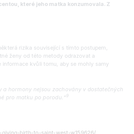
acentou, které jeho matka konzumovala. Z
která rizika související s tímto postupem,
otné ženy od této metody odrazovat a
é informace kvůli tomu, aby se mohly samy
iviny a hormony nejsou zachovány v dostatečných
9
né pro matku po porodu.“
-giving-birth-to-saint-west-w159626/