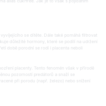
á alias cukrfree. Jak je to však s pojídáním
yvíjejícího se dítěte. Dále také pomáhá filtrovat
je důležité hormony, které se podílí na udržení
tí době porodní se rodí i placenta neboli
pozření placenty. Tento fenomén však v přírodě
těnou pozorností predátorů a snaží se
racené při porodu (např. železo) nebo snížení