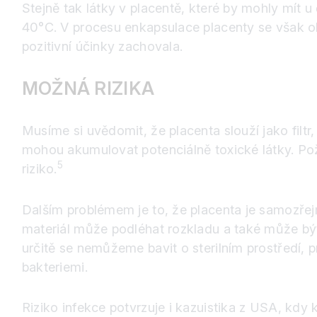
Stejně tak látky v placentě, které by mohly mít u
40°C. V procesu enkapsulace placenty se však ob
pozitivní účinky zachovala.
MOŽNÁ RIZIKA
Musíme si uvědomit, že placenta slouží jako filt
mohou akumulovat potenciálně toxické látky. Pož
5
riziko.
Dalším problémem je to, že placenta je samozřejm
materiál může podléhat rozkladu a také může být
určitě se nemůžeme bavit o sterilním prostředí,
bakteriemi.
Riziko infekce potvrzuje i kazuistika z USA, kdy