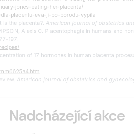
nuary-jones-eating-her-placenta/
edla-placentu-eva-ji-po-porodu-vypila
is the placenta?.
American journal of obstetrics a
MPSON, Alexis C. Placentophagia in humans and n
177-197.
recipes/
centration of 17 hormones in human placenta proces
r/mm6625a4.htm
review.
American journal of obstetrics and gynecolo
Nadcházející akce