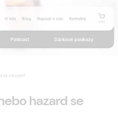
O nás
Blog
Napsali o nás
Kontakty
0 Kč
Podcast
Dárkové poukazy
rd se zdravím?
anebo hazard se