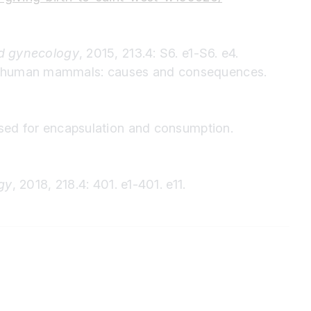
nd gynecology
, 2015, 213.4: S6. e1-S6. e4.
onhuman mammals: causes and consequences.
sed for encapsulation and consumption.
gy
, 2018, 218.4: 401. e1-401. e11.