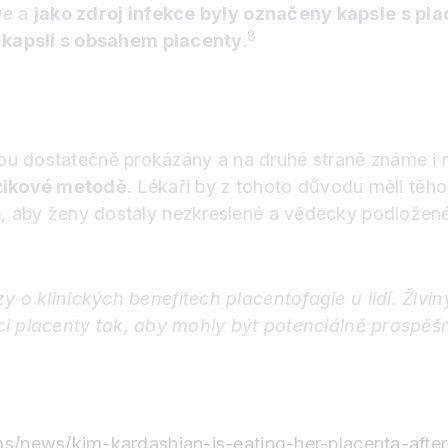
ae
a
jako zdroj infekce byly označeny kapsle s pl
8
kapslí s obsahem placenty
.
u dostatečně prokázány a na druhé straně známe i ně
izikové metodě
. Lékaři by z tohoto důvodu měli těh
té, aby ženy dostaly nezkreslené a vědecky podložen
kazy o klinických benefitech placentofagie u lidí. Ž
i placenty tak, aby mohly být potenciálně prospěš
/news/kim-kardashian-is-eating-her-placenta-after