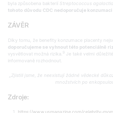
byla způsobena bakterií
Streptococcus agalacti
tohoto důvodu CDC nedoporučuje konzumaci 
ZÁVĚR
Díky tomu, že benefity konzumace placenty nejso
doporučujeme se vyhnout této potenciálně r
9
vysvětlovat možná rizika.
Je také velmi důleži
informovaně rozhodnout.
„Zjistili jsme, že neexistují žádné vědecké dů
množstvích po enkapsulac
Zdroje:
https://www.usmagazine.com/celebrity-moms