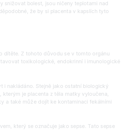
ly snižovat bolest, jsou ničeny teplotami nad
ěpodobné, že by si placenta v kapslích tyto
ho dítěte. Z tohoto důvodu se v tomto orgánu
tavovat toxikologické, endokrinní i imunologické
 i nakládáno. Stejně jako ostatní biologický
 kterým je placenta z těla matky vyloučena,
y a také může dojít ke kontaminaci fekálními
tavem, který se označuje jako sepse. Tato sepse