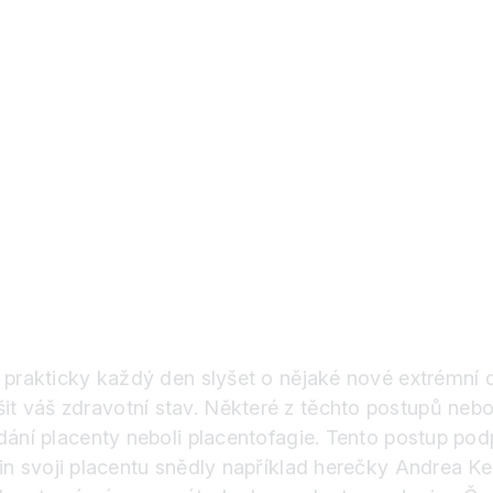
e prakticky každý den slyšet o nějaké nové extrémní 
 váš zdravotní stav. Některé z těchto postupů nebo 
dání placenty neboli placentofagie. Tento postup pod
in svoji placentu snědly například herečky Andrea 