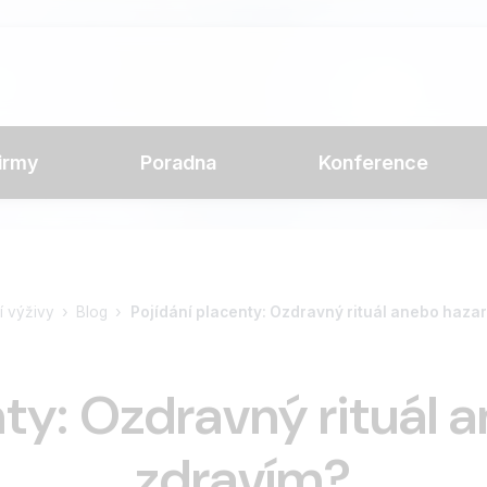
irmy
Poradna
Konference
í výživy
Blog
Pojídání placenty: Ozdravný rituál anebo haza
nty: Ozdravný rituál 
zdravím?