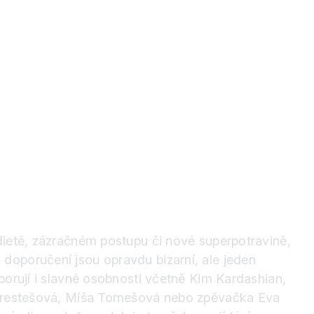
dietě, zázračném postupu či nové superpotravině,
doporučení jsou opravdu bizarní, ale jeden
porují i slavné osobnosti včetně Kim Kardashian,
Kerestešová, Míša Tomešová nebo zpěvačka Eva