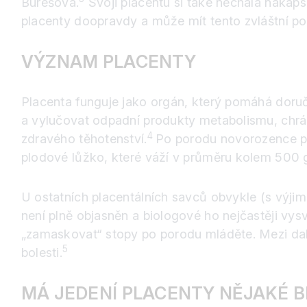
Burešová.
Svoji placentu si také nechala nakaps
placenty doopravdy a může mít tento zvláštní po
VÝZNAM PLACENTY
Placenta funguje jako orgán, který pomáhá doručo
a vylučovat odpadní produkty metabolismu, chrán
4
zdravého těhotenství.
Po porodu novorozence při
plodové lůžko, které váží v průměru kolem 500 
U ostatních placentálních savců obvykle (s výji
není plně objasněn a biologové ho nejčastěji vys
„zamaskovat“ stopy po porodu mláděte. Mezi další
5
bolesti.
MÁ JEDENÍ PLACENTY NĚJAKÉ B