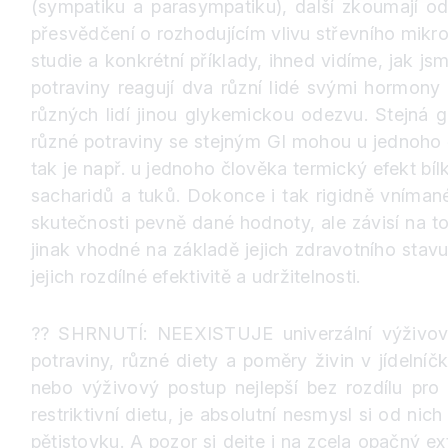
(sympatiku a parasympatiku), další zkoumají od
přesvědčení o rozhodujícím vlivu střevního mikro
studie a konkrétní příklady, ihned vidíme, jak j
potraviny reagují dva různí lidé svými hormony 
různých lidí jinou glykemickou odezvu. Stejná 
různé potraviny se stejným GI mohou u jednoho č
tak je např. u jednoho člověka termický efekt bíl
sacharidů a tuků. Dokonce i tak rigidně vníman
skutečnosti pevně dané hodnoty, ale závisí na
jinak vhodné na základě jejich zdravotního stavu
jejich rozdílné efektivitě a udržitelnosti.
?
?️
SHRNUTÍ: NEEXISTUJE univerzální výživový p
potraviny, různé diety a poměry živin v jídelníč
nebo výživový postup nejlepší bez rozdílu pro 
restriktivní dietu, je absolutní nesmysl si od ni
pětistovku. A pozor si dejte i na zcela opačný e