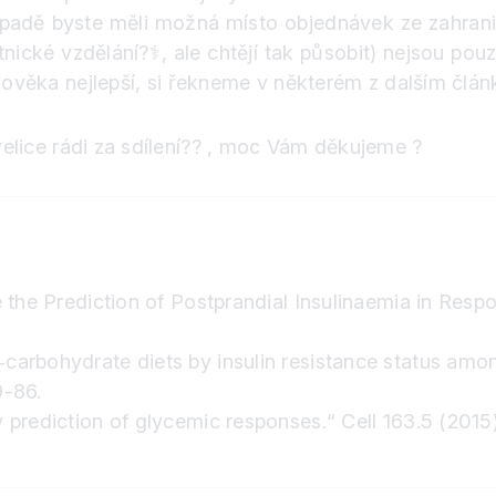
adě byste měli možná místo objednávek ze zahraničí
tnické vzdělání
?‍⚕️
, ale chtějí tak působit) nejsou pou
člověka nejlepší, si řekneme v některém z dalším čl
lice rádi za sdílení
?
?
, moc Vám děkujeme
?
rove the Prediction of Postprandial Insulinaemia in R
w‐carbohydrate diets by insulin resistance status amo
9-86.
by prediction of glycemic responses.“ Cell 163.5 (2015