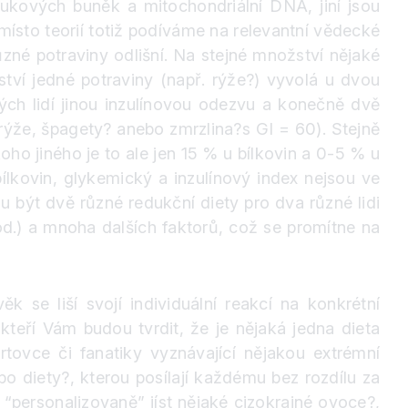
tukových buněk a mitochondriální DNA, jiní jsou
místo teorií totiž podíváme na relevantní vědecké
ůzné potraviny odlišní. Na stejné množství nějaké
tví jedné potraviny (např. rýže
?
) vyvolá u dvou
ých lidí jinou inzulínovou odezvu a konečně dvě
rýže, špagety
?
anebo zmrzlina
?
s GI = 60). Stejně
oho jiného je to ale jen 15 % u bílkovin a 0-5 % u
ílkovin, glykemický a inzulínový index nejsou ve
ýt dvě různé redukční diety pro dva různé lidi
pod.) a mnoha dalších faktorů, což se promítne na
e liší svojí individuální reakcí na konkrétní
 kteří Vám budou tvrdit, že je nějaká jedna dieta
rtovce či fanatiky vyznávající nějakou extrémní
ebo diety
?
, kterou posílají každému bez rozdílu za
í “personalizovaně” jíst nějaké cizokrajné ovoce
?
,