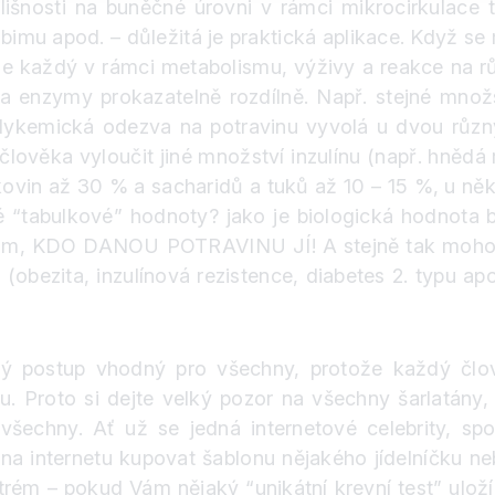
lišnosti na buněčné úrovni v rámci mikrocirkulace 
bimu apod. – důležitá je praktická aplikace. Když se 
sme každý v rámci metabolismu, výživy a reakce na r
a enzymy prokazatelně rozdílně. Např. stejné množs
glykemická odezva na potravinu vyvolá u dvou různ
lověka vyloučit jiné množství inzulínu (např. hnědá 
kovin až 30 % a sacharidů a tuků až 10 – 15 %, u něk
é “tabulkové” hodnoty
?
jako je biologická hodnota b
 tom, KDO DANOU POTRAVINU JÍ! A stejně tak mohou b
 (obezita, inzulínová rezistence, diabetes 2. typu a
ostup vhodný pro všechny, protože každý člověk s
ku. Proto si dejte velký pozor na všechny šarlatány,
všechny. Ať už se jedná internetové celebrity, spo
ch na internetu kupovat šablonu nějakého jídelníčku n
xtrém – pokud Vám nějaký “unikátní krevní test” ulož