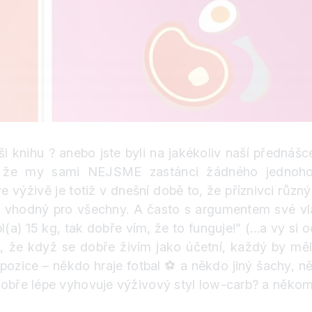
ši knihu
?
anebo jste byli na jakékoliv naší přednášc
e my sami NEJSME zastánci žádného jednoho k
výživě je totiž v dnešní době to, že příznivci růz
ání vhodný pro všechny. A často s argumentem své vl
l(a) 15 kg, tak dobře vím, že to funguje!” (…a vy si
t, že když se dobře živím jako účetní, každý by mě
spozice – někdo hraje fotbal
⚽
a někdo jiný šachy, n
obře lépe vyhovuje výživový styl low-carb
?
a někomu