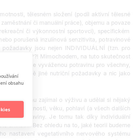
otnosti, tělesném složení (podíl aktivní tělesné
é zaměstnání či manuální práce), objemu a povaze
 (rekreační či výkonnostní sportovci), specifickém
nebo porušená inzulínová senzitivita, potravinové
ční požadavky jsou nejen INDIVIDUÁLNÍ (tzn. pro
ího člověka
?
?
?
! Mimochodem, na tuto skutečnost
tvořili dokonale vyváženou potravinu pro všechny,
 diametrálně jiné nutriční požadavky a nic jako
používání
obení obsahu
ť i jen trochu zajímal o výživu a udělal si nějaký
o stejné hmotnosti, věku, pohlaví (a všech dalších
okies
 různé potraviny. Je tomu tak díky individuální
tě unikátní. Bez ohledu na to, jaké teorii budeme
lného nastavení vegetativního nervového systému