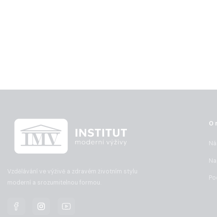
O 
Ná
Na
Vzdělávání ve výživě a zdravém životním stylu
Po
moderní a srozumitelnou formou.