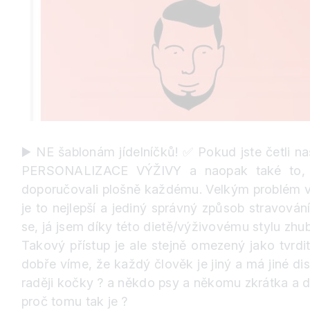
▶️
NE šablonám jídelníčků!
✅
Pokud jste četli na
PERSONALIZACE VÝŽIVY a naopak také to, ž
doporučovali plošně každému. Velkým problém ve 
je to nejlepší a jediný správný způsob stravov
se, já jsem díky této dietě/výživovému stylu zhub
Takový přístup je ale stejně omezený jako tvrdi
dobře víme, že každý člověk je jiný a má jiné di
raději kočky
?
a někdo psy a někomu zkrátka a d
proč tomu tak je
?