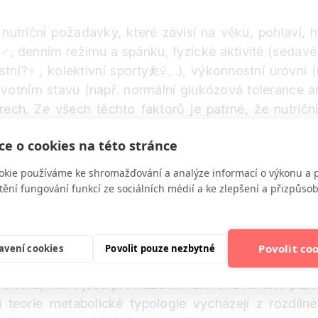
triční požadavky, které závisí na věku, pohlaví, hm
‍♂️
, denním režimu a spánku, fyzické aktivitě (sedav
stní
?‍♀️
, kolektivní sporty
⛹️‍♀️
,..), výkonnostní úrovni
dravotním stavu (např. normální glukózová tolerance a
orech. Ze všech těchto faktorů je patrné, že nutri
(i velmi výrazně) měnit v čase i u jednoho konkrétn
e o cookies na této stránce
 potravy
?
, kteří se nestydí lidem tvrdit LEŽ, že vy
avu. Dva lidé o stejné hmotnosti i věku mohou mít
okie používáme ke shromažďování a analýze informací o výkonu a 
ravina pro dva různé lidi neexistuje.
tění fungování funkcí ze sociálních médií a ke zlepšení a přizpůs
lní nutriční požadavky, zná každý člověk, který se by
ičních požadavcích zdaleka nekončí a dva různí lidé 
Povolit co
avení cookies
Povolit pouze nezbytné
eakci na různé výživové postupy, redukční diety i
obiomu, které jsou pro každého člověka na této plane
ivci teorie metabolické typologie vycházejí z rozdí