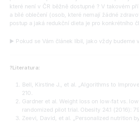
které není v ČR běžně dostupné
?
V takovém příp
a bílé oblečení (osob, které nemají žádné zdravo
postup a jaká redukční dieta je pro konkrétního 
▶️
Pokud se Vám článek líbil, jako vždy budeme ve
?
Literatura:
Bell, Kirstine J., et al. „Algorithms to Imp
210.
Gardner et al. Weight loss on low‐fat vs. lo
randomized pilot trial. Obesity 24.1 (2016): 7
Zeevi, David, et al. „Personalized nutrition 