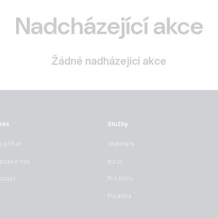
Nadcházející akce
Žádné nadházející akce
nás
Služby
š příběh
Webináře
psali o nás
Kurzy
dcast
Pro firmy
Poradna