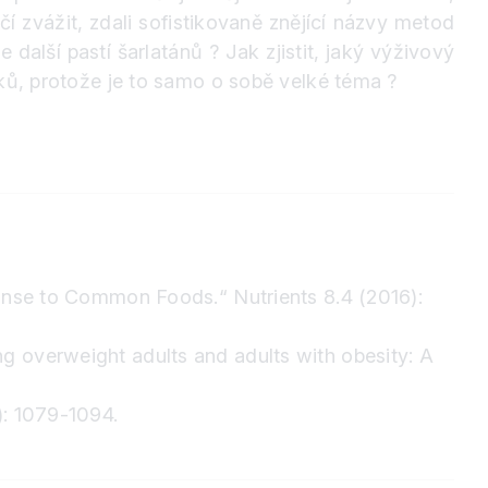
 zvážit, zdali sofistikovaně znějící názvy metod
ze další pastí šarlatánů
?
Jak zjistit, jaký výživový
ánků, protože je to samo o sobě velké téma
?
esponse to Common Foods.“ Nutrients 8.4 (2016):
ng overweight adults and adults with obesity: A
): 1079-1094.