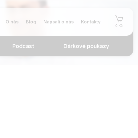
O nás
Blog
Napsali o nás
Kontakty
0 Kč
Podcast
Dárkové poukazy