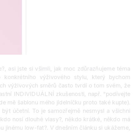
e
?
, asi jste si všimli, jak moc zdůrazňujeme téma
onkrétního výživového stylu, který bychom
ných výživových směrů často tvrdí o tom svém, že
astní INDIVIDUÁLNÍ zkušenosti, např. “podívejte
 ode mě šablonu mého jídelníčku proto také kupte).
l být účetní. To je samozřejmě nesmysl a všichni
ěkdo nosí dlouhé vlasy
?
, někdo krátké, někdo má
 jinému low-fat
?
. V dnešním článku si ukážeme,