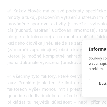
✅
Každý člověk má ze své podstaty specifické nu
hmoty a tuku), pracovním vytížení a stresu
?‍⚕️
?‍?
?
prováděné sportovní aktivity (silové
?️‍♂️
, vytrvalo
cíli (hubnutí, nabírání, udržování hmotnosti), z
alergie a intolerance) a na mnoha dalších fakt
každého člověka jiné), ale že se zároveň mohou 
Informac
(záměrně) zapomínají výrobci tekutých náhražek
kterou je možné kompletně nahradit pevnou potr
Soubory co
jedna dokonale vyvážená (prášková či tekutá) pot
webu, zajiš
a reklam.
✅
Všechny tyto faktory, které ovlivňují individuá
kurz. Problém je ale ten, že tímto rozdíly v nutr
Nast
faktorech výše) mohou mít i přesto rozdílnou r
genetice a individuálnímu složení střevního mikr
přikládat tu největší důležitost – např. přízn