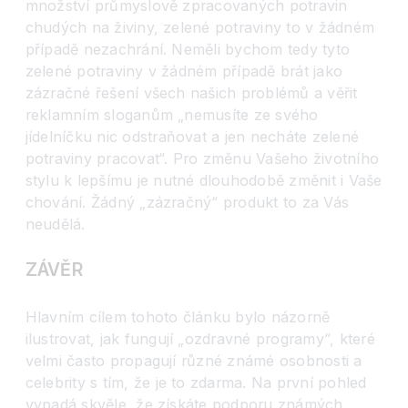
množství průmyslově zpracovaných potravin
chudých na živiny, zelené potraviny to v žádném
případě nezachrání. Neměli bychom tedy tyto
zelené potraviny v žádném případě brát jako
zázračné řešení všech našich problémů a věřit
reklamním sloganům „nemusíte ze svého
jídelníčku nic odstraňovat a jen necháte zelené
potraviny pracovat“. Pro změnu Vašeho životního
stylu k lepšímu je nutné dlouhodobě změnit i Vaše
chování. Žádný „zázračný“ produkt to za Vás
neudělá.
ZÁVĚR
Hlavním cílem tohoto článku bylo názorně
ilustrovat, jak fungují „ozdravné programy“, které
velmi často propagují různé známé osobnosti a
celebrity s tím, že je to zdarma. Na první pohled
vypadá skvěle, že získáte podporu známých