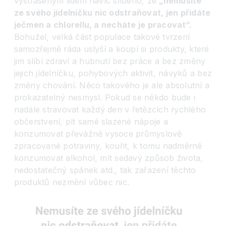
vystrašeným lidem navíc slíbeno, že
„nemusíte
ze svého jídelníčku nic odstraňovat, jen přidáte
ječmen a chlorellu, a necháte je pracovat“.
Bohužel, velká část populace takové tvrzení
samozřejmě ráda uslyší a koupí si produkty, které
jim slíbí zdraví a hubnutí bez práce a bez změny
jejich jídelníčku, pohybových aktivit, návyků a bez
změny chování. Něco takového je ale absolutní a
prokazatelný nesmysl. Pokud se někdo bude i
nadále stravovat každý den v řetězcích rychlého
občerstvení, pít samé slazené nápoje a
konzumovat převážně vysoce průmyslově
zpracované potraviny, kouřit, k tomu nadměrně
konzumovat alkohol, mít sedavý způsob života,
nedostatečný spánek atd., tak zařazení těchto
produktů nezmění vůbec nic.