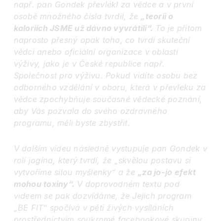
např. pan Gondek převlékl za vědce a v první
osobě množného čísla tvrdil, že
„teorii o
kaloriích JSME už dávno vyvrátili“.
To je přitom
naprosto přesný opak toho, co tvrdí skuteční
vědci anebo oficiální organizace v oblasti
výživy, jako je v České republice např.
Společnost pro výživu. Pokud vidíte osobu bez
odborného vzdělání v oboru, která v převleku za
vědce zpochybňuje současné vědecké poznání,
aby Vás pozvala do svého ozdravného
programu, měli byste zbystřit.
V dalším videu následně vystupuje pan Gondek v
roli jogína, který tvrdí, že „skvělou postavu si
vytvoříme silou myšlenky“ a že
„za jo-jo efekt
mohou toxiny“.
V doprovodném textu pod
videem se pak dozvídáme, že Jejich program
„BE FIT“ spočívá v pěti živých vysíláních
prostřednictvím soukromé facebookové skupiny.