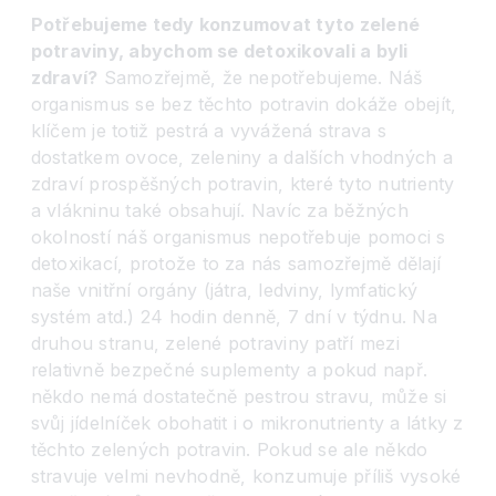
Potřebujeme tedy konzumovat tyto zelené
potraviny, abychom se detoxikovali a byli
zdraví?
Samozřejmě, že nepotřebujeme. Náš
organismus se bez těchto potravin dokáže obejít,
klíčem je totiž pestrá a vyvážená strava s
dostatkem ovoce, zeleniny a dalších vhodných a
zdraví prospěšných potravin, které tyto nutrienty
a vlákninu také obsahují. Navíc za běžných
okolností náš organismus nepotřebuje pomoci s
detoxikací, protože to za nás samozřejmě dělají
naše vnitřní orgány (játra, ledviny, lymfatický
systém atd.) 24 hodin denně, 7 dní v týdnu. Na
druhou stranu, zelené potraviny patří mezi
relativně bezpečné suplementy a pokud např.
někdo nemá dostatečně pestrou stravu, může si
svůj jídelníček obohatit i o mikronutrienty a látky z
těchto zelených potravin. Pokud se ale někdo
stravuje velmi nevhodně, konzumuje příliš vysoké