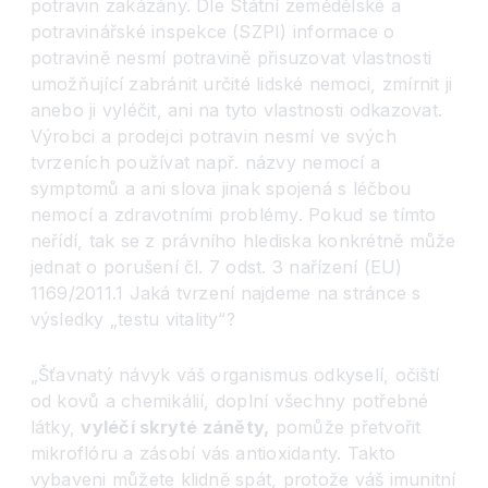
potravin zakázány. Dle Státní zemědělské a
potravinářské inspekce (SZPI) informace o
potravině nesmí potravině přisuzovat vlastnosti
umožňující zabránit určité lidské nemoci, zmírnit ji
anebo ji vyléčit, ani na tyto vlastnosti odkazovat.
Výrobci a prodejci potravin nesmí ve svých
tvrzeních používat např. názvy nemocí a
symptomů a ani slova jinak spojená s léčbou
nemocí a zdravotními problémy. Pokud se tímto
neřídí, tak se z právního hlediska konkrétně může
jednat o porušení čl. 7 odst. 3 nařízení (EU)
1169/2011.1 Jaká tvrzení najdeme na stránce s
výsledky „testu vitality“?
„Šťavnatý návyk váš organismus odkyselí, očiští
od kovů a chemikálií, doplní všechny potřebné
látky,
vyléčí skryté záněty,
pomůže přetvořit
mikroflóru a zásobí vás antioxidanty. Takto
vybaveni můžete klidně spát, protože váš imunitní