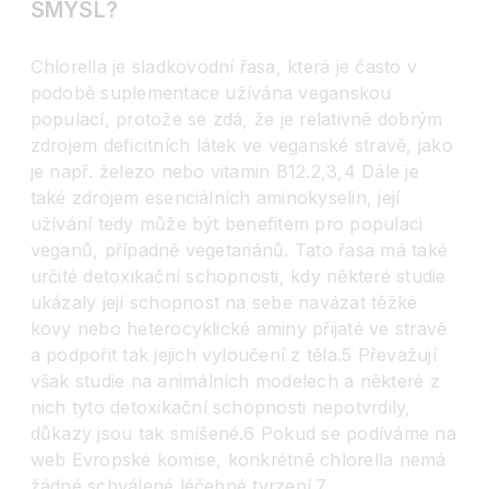
SMYSL?
Chlorella je sladkovodní řasa, která je často v
podobě suplementace užívána veganskou
populací, protože se zdá, že je relativně dobrým
zdrojem deficitních látek ve veganské stravě, jako
je např. železo nebo vitamin B12.2,3,4 Dále je
také zdrojem esenciálních aminokyselin, její
užívání tedy může být benefitem pro populaci
veganů, případně vegetariánů. Tato řasa má také
určité detoxikační schopnosti, kdy některé studie
ukázaly její schopnost na sebe navázat těžké
kovy nebo heterocyklické aminy přijaté ve stravě
a podpořit tak jejich vyloučení z těla.5 Převažují
však studie na animálních modelech a některé z
nich tyto detoxikační schopnosti nepotvrdily,
důkazy jsou tak smíšené.6 Pokud se podíváme na
web Evropské komise, konkrétně chlorella nemá
žádné schválené léčebné tvrzení.7