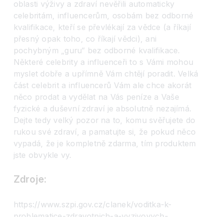
oblasti výživy a zdraví nevěřili automaticky
celebritám, influencerům, osobám bez odborné
kvalifikace, kteří se převlékají za vědce (a říkají
přesný opak toho, co říkají vědci), ani
pochybným „guru“ bez odborné kvalifikace.
Některé celebrity a influenceři to s Vámi mohou
myslet dobře a upřímně Vám chtějí poradit. Velká
část celebrit a influencerů Vám ale chce akorát
něco prodat a vydělat na Vás peníze a Vaše
fyzické a duševní zdraví je absolutně nezajímá.
Dejte tedy velký pozor na to, komu svěřujete do
rukou své zdraví, a pamatujte si, že pokud něco
vypadá, že je kompletně zdarma, tím produktem
jste obvykle vy.
Zdroje:
https://www.szpi.gov.cz/clanek/voditka-k-
problematice-zdravotnich-a-vyzivovych-