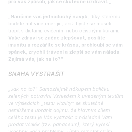
pro vás způsob, jak se skutečně uzdravit.„
„Naučíme vás jednoduchý návyk
, díky kterému
budete mít více energie, aniž byste se museli
trápit s dietami, cvičením nebo očistnými kúrami.
Vaše zdraví se začne zlepšovat, posílíte
imunitu a rozzáříte se krásou, prohloubí se vám
spánek, zrychlí trávení a zlepší se vám nálada.
Zajímá vás, jak na to?“
SNAHA VYSTRAŠIT
„Jak na to?“ Samozřejmě nákupem balíčku
zelených potravin! Vzhledem k uvedeným textům
ve výsledcích „testu vitality“ se skutečně
nemůžeme ubránit dojmu, že hlavním cílem
celého testu je Vás vystrašit a následně Vám
prodat všelék (tzv. panaceum), který vyřeší
všechny Vaše problémy. Tímto hypotetickým