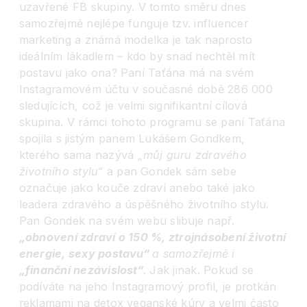
uzavřené FB skupiny. V tomto směru dnes
samozřejmě nejlépe funguje tzv. influencer
marketing a známá modelka je tak naprosto
ideálním lákadlem – kdo by snad nechtěl mít
postavu jako ona? Paní Taťána má na svém
Instagramovém účtu v současné době 286 000
sledujících, což je velmi signifikantní cílová
skupina. V rámci tohoto programu se paní Taťána
spojila s jistým panem Lukášem Gondkem,
kterého sama nazývá
„můj guru zdrav
ého
životního stylu
“
a pan Gondek sám sebe
označuje jako kouče zdraví anebo také jako
leadera zdravého a úspěšného životního stylu.
Pan Gondek na svém webu slibuje např.
„obnovení zdraví o 150 %, ztrojnásobení životní
energie, sexy postavu
“
a samozřejmě i
„finanční nezávislost
“
. Jak jinak. Pokud se
podíváte na jeho Instagramový profil, je protkán
reklamami na detox veganské kúry a velmi často