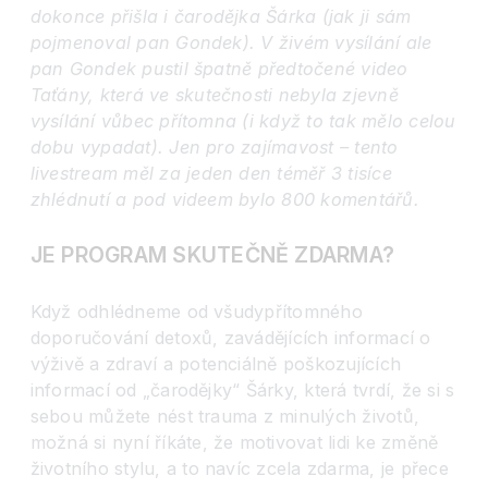
dokonce přišla i čarodějka Šárka (jak ji sám
pojmenoval pan Gondek). V živém vysílání ale
pan Gondek pustil špatně předtočené video
Taťány, která ve skutečnosti nebyla zjevně
vysílání vůbec přítomna (i když to tak mělo celou
dobu vypadat). Jen pro zajímavost – tento
livestream měl za jeden den téměř 3 tisíce
zhlédnutí a pod videem bylo 800 komentářů.
JE PROGRAM SKUTEČNĚ ZDARMA?
Když odhlédneme od všudypřítomného
doporučování detoxů, zavádějících informací o
výživě a zdraví a potenciálně poškozujících
informací od „čarodějky“ Šárky, která tvrdí, že si s
sebou můžete nést trauma z minulých životů,
možná si nyní říkáte, že motivovat lidi ke změně
životního stylu, a to navíc zcela zdarma, je přece