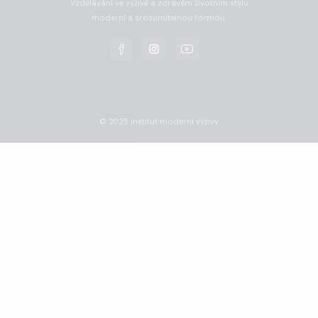
Vzdělávání ve výživě a zdravém životním stylu
moderní a srozumitelnou formou.
© 2025 Institut moderní výživy