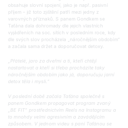
obsahuje slovní spojení, jako je např. pasivní
příjem – již toto zjištění patří mezi jedny z
varovných příznaků. S panem Gondkem se
Taťána dala dohromady dle jejich vlastních
vyjádřeních na soc. sítích v posledním roce, kdy
dle svých slov procházela „náročnějším obdobím“
a začala sama držet a doporučovat detoxy.
„Přátel
é
, jaro za dveřmi a ti, kteří
cht
ějí
nastartovat a kteří
si t
řeba procházíte taky
náročnějším obdobím jako já, doporučuju jarní
detox t
ěla i mysli.”
V poslední době začala Taťána společně s
panem Gondkem propagovat program zvaný
„BE FIT“ prostřednictvím Reels na Instagramu a
to mnohdy velmi agresivním a zavádějícím
způsobem. V jednom videu s paní Taťánou se