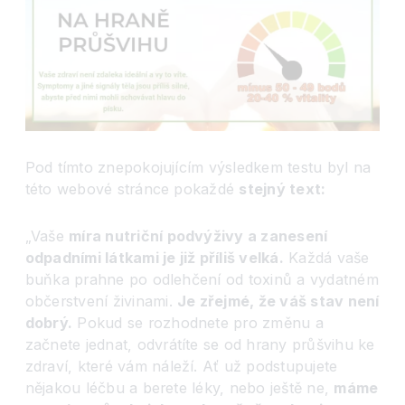
Pod tímto znepokojujícím výsledkem testu byl na
této webové stránce pokaždé
stejný text:
„Vaše
míra nutriční podvýživy a zanesení
odpadními látkami je již příliš velká.
Každá vaše
buňka prahne po odlehčení od toxinů a vydatném
občerstvení živinami.
Je zřejmé, že váš stav není
dobrý.
Pokud se rozhodnete pro změnu a
začnete jednat, odvrátíte se od hrany průšvihu ke
zdraví, které vám náleží. Ať už podstupujete
nějakou léčbu a berete léky, nebo ještě ne,
máme