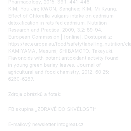
Pharmacology, 2015, 39.1: 441-446.
KIM, You Jin; KWON, Sanghee; KIM, Mi Kyung.
Effect of Chlorella vulgaris intake on cadmium
detoxification in rats fed cadmium. Nutrition
Research and Practice, 2009, 3.2: 89-94.
European Commission | [online]. Dostupné z:
https://ec.europa.eu/food/safety/labelling_nutrition/cl
KAMIYAMA, Masumi; SHIBAMOTO, Takayuki.
Flavonoids with potent antioxidant activity found
in young green barley leaves. Journal of
agricultural and food chemistry, 2012, 60.25:
6260-6267.
Zdroje obrázků a fotek:
FB skupina „ZDRAVĚ DO SKVĚLOSTI“
E-mailový newsletter intogreat.cz