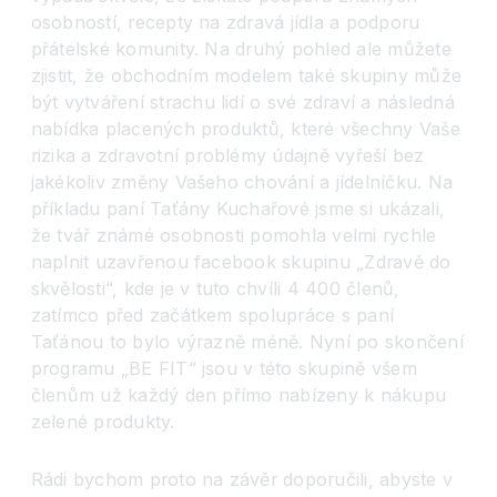
osobností, recepty na zdravá jídla a podporu
přátelské komunity. Na druhý pohled ale můžete
zjistit, že obchodním modelem také skupiny může
být vytváření strachu lidí o své zdraví a následná
nabídka placených produktů, které všechny Vaše
rizika a zdravotní problémy údajně vyřeší bez
jakékoliv změny Vašeho chování a jídelníčku. Na
příkladu paní Taťány Kuchařové jsme si ukázali,
že tvář známé osobnosti pomohla velmi rychle
naplnit uzavřenou facebook skupinu „Zdravě do
skvělosti“, kde je v tuto chvíli 4 400 členů,
zatímco před začátkem spolupráce s paní
Taťánou to bylo výrazně méně. Nyní po skončení
programu „BE FIT“ jsou v této skupině všem
členům už každý den přímo nabízeny k nákupu
zelené produkty.
Rádi bychom proto na závěr doporučili, abyste v