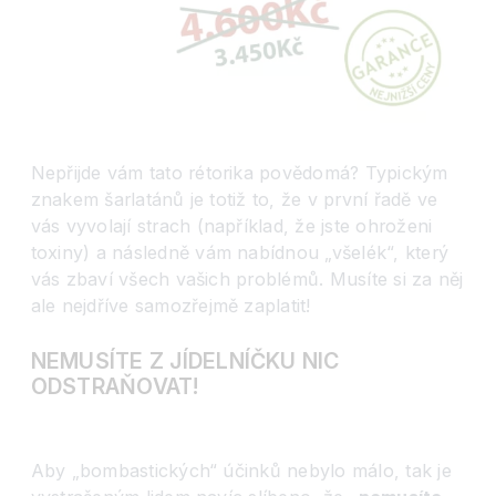
Nepřijde vám tato rétorika povědomá? Typickým
znakem šarlatánů je totiž to, že v první řadě ve
vás vyvolají strach (například, že jste ohroženi
toxiny) a následně vám nabídnou „všelék“, který
vás zbaví všech vašich problémů. Musíte si za něj
ale nejdříve samozřejmě zaplatit!
NEMUSÍTE Z JÍDELNÍČKU NIC
ODSTRAŇOVAT!
Aby „bombastických“ účinků nebylo málo, tak je