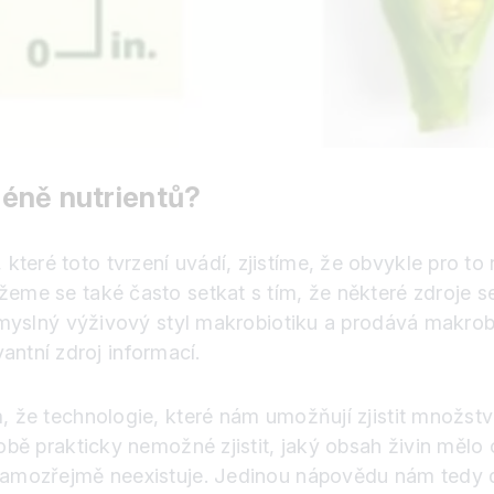
éně nutrientů?
teré toto tvrzení uvádí, zjistíme, že obvykle pro to
ůžeme se také často setkat s tím, že některé zdroje 
esmyslný výživový styl makrobiotiku a prodává makrobi
ntní zdroj informací.
, že technologie, které nám umožňují zjistit množstv
době prakticky nemožné zjistit, jaký obsah živin mělo
 samozřejmě neexistuje. Jedinou nápovědu nám tedy d