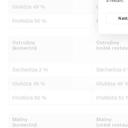
a reklam.
Glukóza 49 %
Glukóza 48 
Nast
Fruktóza 50 %
Fruktóza 52 
Ostružiny
Ostružiny
(komerční)
(volně rostou
Sacharóza 2 %
Sacharóza 0
Glukóza 48 %
Glukóza 49 
Fruktóza 50 %
Fruktóza 51 
Maliny
Maliny
(komerční)
(volně rostou