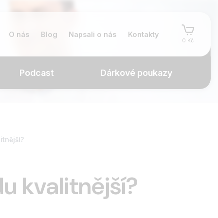
O nás
Blog
Napsali o nás
Kontakty
0 Kč
Podcast
Dárkové poukazy
itnější?
u kvalitnější?