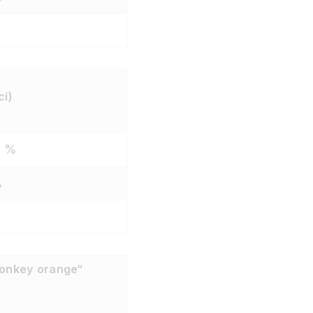
cí)
5 %
%
onkey orange“