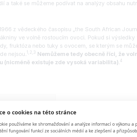
udií a také se můžeme podívat na analýzy obsahu nutr
1966 z vědeckého časopisu „the South African Journal 
 vlákniny ve volně rostoucím ovoci. Pokud si výsledk
haridy, fruktóza nebo tuky s ovocem, se kterým se m
1,2,3
de nejsou.
Nemůžeme tedy obecně říci, že voln
4
 (nicméně existuje zde vysoká variabilita)
.
cí)
e o cookies na této stránce
okie používáme ke shromažďování a analýze informací o výkonu a 
 %
tění fungování funkcí ze sociálních médií a ke zlepšení a přizpůs