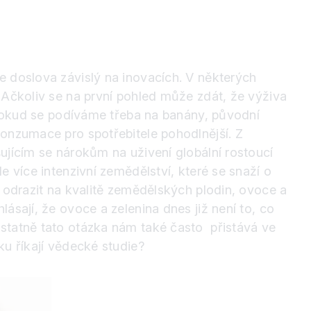
e doslova závislý na inovacích. V některých
 Ačkoliv se na první pohled může zdát, že výživa
. Pokud se podíváme třeba na banány, původní
konzumace pro spotřebitele pohodlnější. Z
ujícím se nárokům na uživení globální rostoucí
e více intenzivní zemědělství, které se snaží o
e odrazit na kvalitě zemědělských plodin, ovoce a
ásají, že ovoce a zelenina dnes již není to, co
Ostatně tato otázka nám také často
přistává ve
ku říkají vědecké studie?