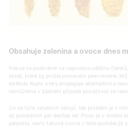
Obsahuje zelenina a ovoce dnes m
Pokud se podíváme na naprostou většinu článků, k
studii, která by prošla procesem peer-review. M
institutu Kushi, který propaguje alternativní a n
nemůžeme v žádném případě považovat za releva
Co se týče ostatních zdrojů, tak problém je v tom
až posledních pár desítek let. Proto je v dnešní 
paleolitu, navíc takové ovoce v téže podobě již