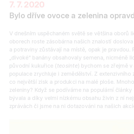
7. 7. 2020
Bylo dříve ovoce a zelenina opravd
V dnešním uspěchaném světě se většina oborů lid
oborech roste zásobárna našich znalostí doslova 
a potraviny zůstávají na místě, opak je pravdou.
„divoké“ banány obsahovaly semena, nicméně lidst
původní kukuřice (
teosinte
) bychom se zřejmě v 
populace zrychluje i zemědělství. Z extenzivního 
co největší zisk a produkci na malé ploše. Mnoho
zeleniny? Když se podíváme na populární články a
bývala a díky velmi nízkému obsahu živin z ní n
zprávách či jsme na ni dotazováni na našich akcí