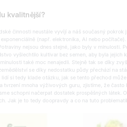
u kvalitnější?
ské činnosti neustále vyvíjí a náš současný pokrok j
exponenciálně (např. elektronika, AI nebo počítače).
 Potraviny nejsou dnes stejné, jako byly v minulosti
vo vyšlechtilo kultivar bez semen, aby byla jejich 
minulosti také moc nenajedli. Stejně tak se díky zvyš
zemědělství se díky nedostatku půdy přechází na stál
 lidí si tedy klade otázku, jak se tento přechod můž
 tvrzení mnoha výživových guru, zjistíme, že často hl
ejsme schopni načerpat dostatek prospěšných látek. 
ch. Jak je to tedy doopravdy a co na tuto problemati