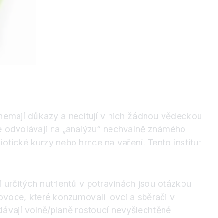
 nemají důkazy a necitují v nich žádnou vědeckou
se odvolávají na „analýzu“ nechvalně známého
otické kurzy nebo hrnce na vaření. Tento institut
í určitých nutrientů v potravinách jsou otázkou
 ovoce, které konzumovali lovci a sběrači v
ávají volně/planě rostoucí nevyšlechtěné