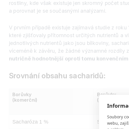
rostliny, kde však existuje jen skromný počet st
a porovnat je se současnými analýzami.
V prvním případě existuje zajímavá studie z roku 
které zjišťovaly přítomnost určitých nutrientů a
jednotlivých nutrientů jako jsou bílkoviny, sac
víceméně k závěru, že žádné významné rozdíly z
nutričně hodnotnější oproti tomu konvenčnímu
Srovnání obsahu sacharidů
:
Borůvky
Borůvky
(komerční)
(volně rostou
Informac
Soubory co
Sacharóza 1 %
Sacharóza 0
webu, zajiš