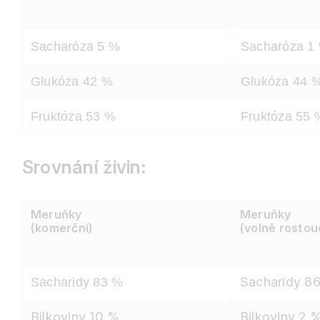
Sacharóza 5 %
Sacharóza 1
Glukóza 42 %
Glukóza 44 
Fruktóza 53 %
Fruktóza 55 
Srovnání živin
:
Meruňky
Meruňky
(komerční)
(volně rostou
Sacharidy 8
Sacharidy 83 %
Bílkoviny 10 %
Bílkoviny 2 