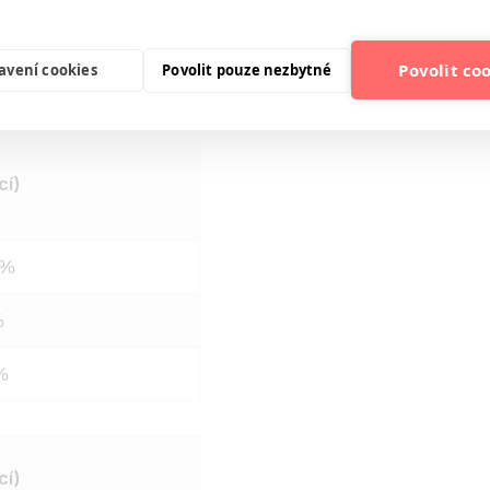
%
Povolit co
avení cookies
Povolit pouze nezbytné
%
cí)
 %
%
%
cí)