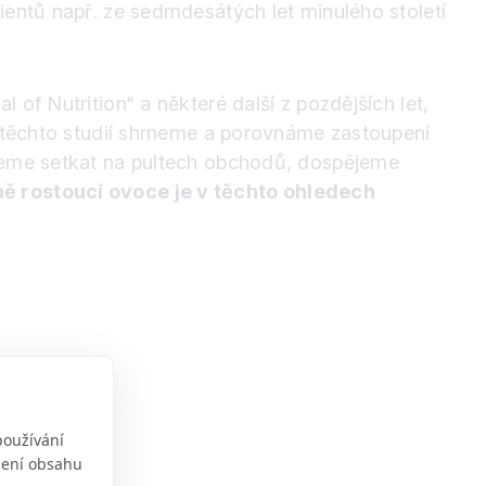
ientů např. ze sedmdesátých let minulého století
of Nutrition“ a některé další z pozdějších let,
y těchto studií shrneme a porovnáme zastoupení
ůžeme setkat na pultech obchodů, dospějeme
ě rostoucí ovoce je v těchto ohledech
používání
obení obsahu