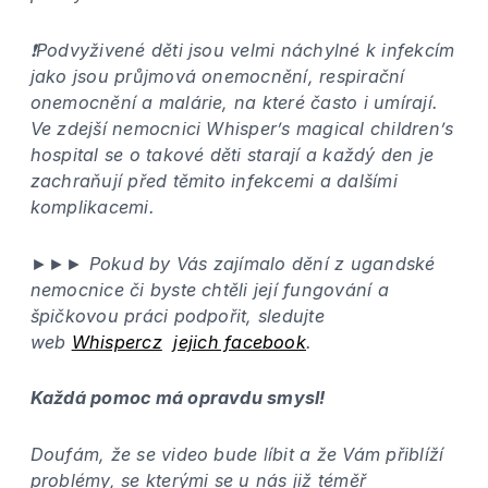
❗️Podvyživené děti jsou velmi náchylné k infekcím
jako jsou průjmová onemocnění, respirační
onemocnění a malárie, na které často i umírají.
Ve zdejší nemocnici Whisper’s magical children’s
hospital se o takové děti starají a každý den je
zachraňují před těmito infekcemi a dalšími
komplikacemi.
►►► Pokud by Vás zajímalo dění z ugandské
nemocnice či byste chtěli její fungování a
špičkovou práci podpořit, sledujte
web
Whispercz
jejich facebook
.
Každá pomoc má opravdu smysl!
Doufám, že se video bude líbit a že Vám přiblíží
problémy, se kterými se u nás již téměř