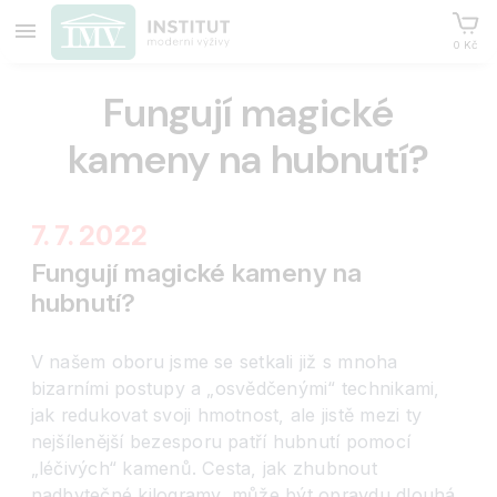
0 Kč
Fungují magické
kameny na hubnutí?
7. 7. 2022
Fungují magické kameny na
hubnutí?
V našem oboru jsme se setkali již s mnoha
bizarními postupy a „osvědčenými“ technikami,
jak redukovat svoji hmotnost, ale jistě mezi ty
nejšílenější bezesporu patří hubnutí pomocí
„léčivých“ kamenů. Cesta, jak zhubnout
nadbytečné kilogramy, může být opravdu dlouhá