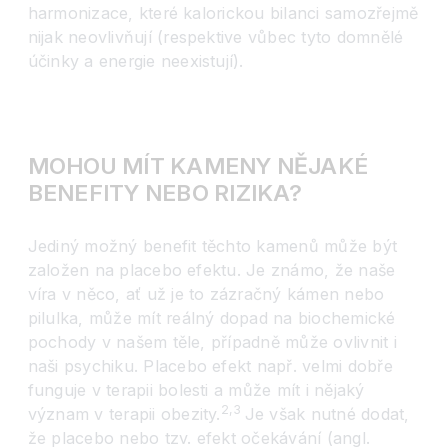
harmonizace, které kalorickou bilanci samozřejmě
nijak neovlivňují (respektive vůbec tyto domnělé
účinky a energie neexistují).
MOHOU MÍT KAMENY NĚJAKÉ
BENEFITY NEBO RIZIKA?
Jediný možný benefit těchto kamenů může být
založen na placebo efektu. Je známo, že naše
víra v něco, ať už je to zázračný kámen nebo
pilulka, může mít reálný dopad na biochemické
pochody v našem těle, případně může ovlivnit i
naši psychiku. Placebo efekt např. velmi dobře
funguje v terapii bolesti a může mít i nějaký
2,3
význam v terapii obezity.
Je však nutné dodat,
že placebo nebo tzv. efekt očekávání (angl.