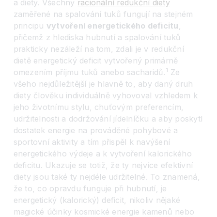
a diety. Všechny
racionální redukční diety
zaměřené na spalování tuků fungují na stejném
principu
vytvoření energetického deficitu
,
přičemž z hlediska hubnutí a spalování tuků
prakticky nezáleží na tom, zdali je v redukční
dietě energetický deficit vytvořený primárně
1
omezením příjmu tuků anebo sacharidů.
Ze
všeho nejdůležitější je hlavně to, aby daný druh
diety člověku individuálně vyhovoval vzhledem k
jeho životnímu stylu, chuťovým preferencím,
udržitelnosti a dodržování jídelníčku a aby poskytl
dostatek energie na prováděné pohybové a
sportovní aktivity a tím přispěl k navýšení
energetického výdeje a k vytvoření kalorického
deficitu. Ukazuje se totiž, že ty nejvíce efektivní
diety jsou také ty nejdéle udržitelné. To znamená,
že to, co opravdu funguje při hubnutí, je
energetický (kalorický) deficit, nikoliv nějaké
magické účinky kosmické energie kamenů nebo