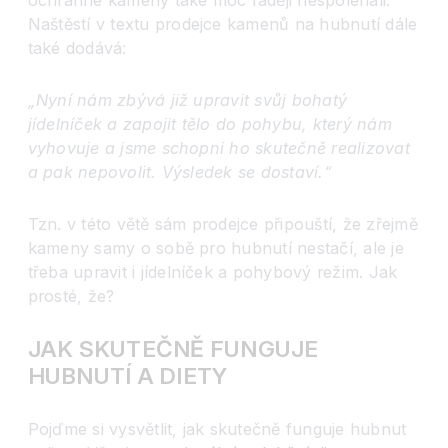
ochranné kameny také moc raději nespoléhali.
Naštěstí v textu prodejce kamenů na hubnutí dále
také dodává:
„Nyní nám zbývá již upravit svůj bohatý
jídelníček a zapojit tělo do pohybu, který nám
vyhovuje a jsme schopni ho skutečně realizovat
a pak nepovolit. Výsledek se dostaví.“
Tzn. v této větě sám prodejce připouští, že zřejmě
kameny samy o sobě pro hubnutí nestačí, ale je
třeba upravit i jídelníček a pohybový režim. Jak
prosté, že?
JAK SKUTEČNĚ FUNGUJE
HUBNUTÍ A DIETY
Pojďme si vysvětlit, jak skutečně funguje hubnut