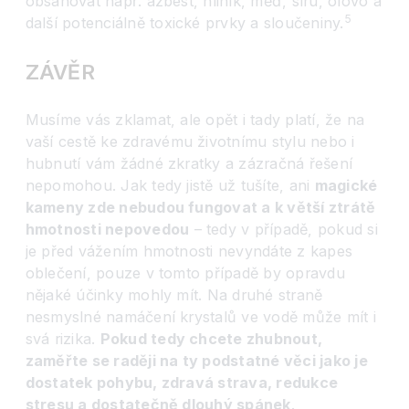
obsahovat např. azbest, hliník, měď, síru, olovo a
5
další potenciálně toxické prvky a sloučeniny.
ZÁVĚR
Musíme vás zklamat, ale opět i tady platí, že na
vaší cestě ke zdravému životnímu stylu nebo i
hubnutí vám žádné zkratky a zázračná řešení
nepomohou. Jak tedy jistě už tušíte, ani
magické
kameny zde nebudou fungovat a k větší ztrátě
hmotnosti nepovedou
– tedy v případě, pokud si
je před vážením hmotnosti nevyndáte z kapes
oblečení, pouze v tomto případě by opravdu
nějaké účinky mohly mít. Na druhé straně
nesmyslné namáčení krystalů ve vodě může mít i
svá rizika.
Pokud tedy chcete zhubnout,
zaměřte se raději na ty podstatné věci jako je
dostatek pohybu, zdravá strava, redukce
stresu a dostatečně dlouhý spánek
.