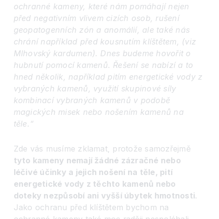
ochrann
é
kameny, kter
é
nám pomáhají nejen
před negativním vlivem cizích osob, rušení
geopatogenn
í
ch z
ó
n a anom
álií, ale tak
é
ná
s
chr
ání například před kousnutím klíštětem, (viz
Mlhovský kardumen). Dnes budeme hovořit o
hubnutí pomocí
kamen
ů. Řešení se nabízí a to
hned několik, například pitím energetick
é
vody z
vybraný
ch kamen
ů, využití skupinov
é
síly
kombinací vybraný
ch kamen
ů v podobě
magických misek nebo nošením kamenů na
tě
le.“
Zde vás musíme zklamat, protože samozřejmě
tyto kameny nemají žádné zázračné nebo
léčivé účinky a jejich nošení na těle, pití
energetické vody z těchto kamenů nebo
doteky nezpůsobí ani vyšší úbytek hmotnosti
.
Jako ochranu před klíštětem bychom na