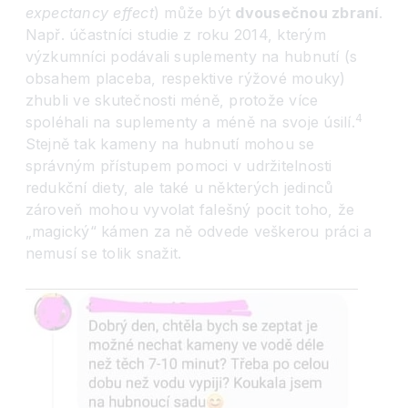
expectancy effect
) může být
dvousečnou zbraní
.
Např. účastníci studie z roku 2014, kterým
výzkumníci podávali suplementy na hubnutí (s
obsahem placeba, respektive rýžové mouky)
zhubli ve skutečnosti méně, protože více
4
spoléhali na suplementy a méně na svoje úsilí.
Stejně tak kameny na hubnutí mohou se
správným přístupem pomoci v udržitelnosti
redukční diety, ale také u některých jedinců
zároveň mohou vyvolat falešný pocit toho, že
„magický“ kámen za ně odvede veškerou práci a
nemusí se tolik snažit.