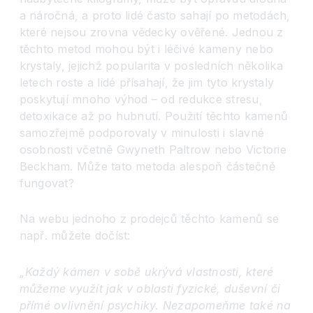
a náročná, a proto lidé často sahají po metodách,
které nejsou zrovna vědecky ověřené. Jednou z
těchto metod mohou být i léčivé kameny nebo
krystaly, jejichž popularita v posledních několika
letech roste a lidé přísahají, že jim tyto krystaly
poskytují mnoho výhod – od redukce stresu,
detoxikace až po hubnutí. Použití těchto kamenů
samozřejmě podporovaly v minulosti i slavné
osobnosti včetně Gwyneth Paltrow nebo Victorie
Beckham. Může tato metoda alespoň částečně
fungovat?
Na webu jednoho z prodejců těchto kamenů se
např. můžete dočíst:
„Každý kámen v sobě
ukr
ývá vlastnosti, kter
é
můžeme využít jak v oblasti fyzick
é, du
ševní č
i
p
řím
é
ovlivnění psychiky. Nezapomeňme tak
é
na