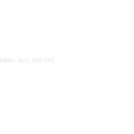
rition
,
4
(3), 250-255