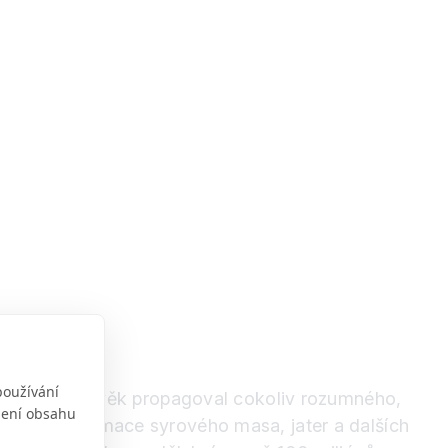
používání
ento stejný člověk propagoval cokoliv rozumného,
obení obsahu
vu může konzumace syrového masa, jater a dalších