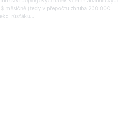
 množství dopingových látek včetně anabolických
0 $ měsíčně (tedy v přepočtu zhruba 260 000
jekcí růsťáku…