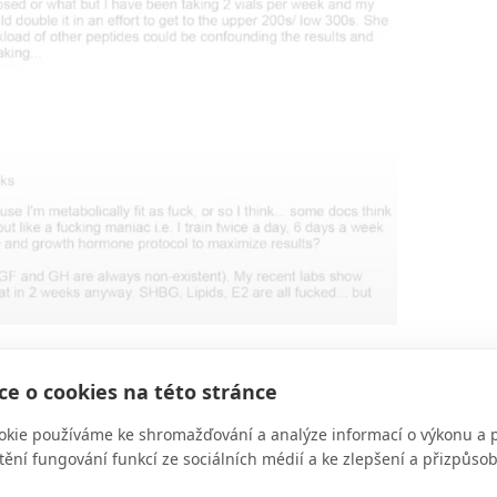
e o cookies na této stránce
okie používáme ke shromažďování a analýze informací o výkonu a 
ešní svět výživy, fitness a sociálních sítí. Kdyby t
tění fungování funkcí ze sociálních médií a ke zlepšení a přizpůs
le začne tvrdit, že za jeho svalnatou a silnou posta