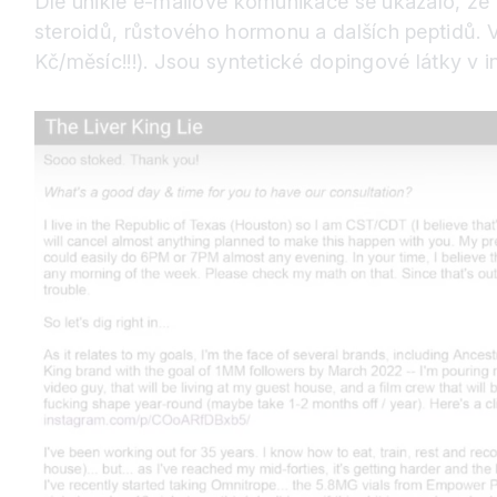
Dle uniklé e-mailové komunikace se ukázalo, že 
steroidů, růstového hormonu a dalších peptidů.
Kč/měsíc!!!). Jsou syntetické dopingové látky v 