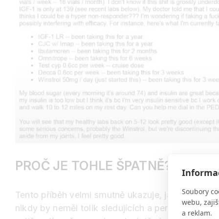
PROČ JE TOHLE ŠPATNĚ?
Informac
Soubory co
Tento příběh velmi smutně ukazuje, jak funguje dn
webu, zajiš
nikdy by neměl tolik sledujících a peněz. Když a
a reklam.