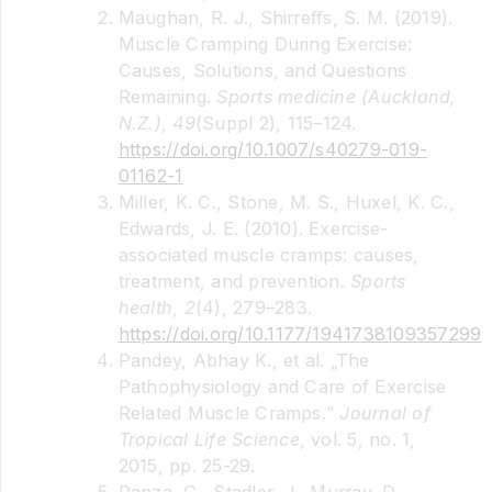
Maughan, R. J., Shirreffs, S. M. (2019).
Muscle Cramping During Exercise:
Causes, Solutions, and Questions
Remaining.
Sports medicine (Auckland,
N.Z.)
,
49
(Suppl 2), 115–124.
https://doi.org/10.1007/s40279-019-
01162-1
Miller, K. C., Stone, M. S., Huxel, K. C.,
Edwards, J. E. (2010). Exercise-
associated muscle cramps: causes,
treatment, and prevention.
Sports
health
,
2
(4), 279–283.
https://doi.org/10.1177/1941738109357299
Pandey, Abhay K., et al. „The
Pathophysiology and Care of Exercise
Related Muscle Cramps.“
Journal of
Tropical Life Science
, vol. 5, no. 1,
2015, pp. 25-29.