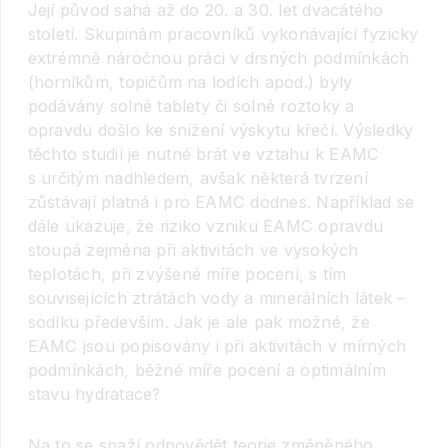
Její původ sahá až do 20. a 30. let dvacátého
století. Skupinám pracovníků vykonávající fyzicky
extrémně náročnou práci v drsných podmínkách
(horníkům, topičům na lodích apod.) byly
podávány solné tablety či solné roztoky a
opravdu došlo ke snížení výskytu křečí. Výsledky
těchto studií je nutné brát ve vztahu k EAMC
s určitým nadhledem, avšak některá tvrzení
zůstávají platná i pro EAMC dodnes. Například se
dále ukazuje, že riziko vzniku EAMC opravdu
stoupá zejména při aktivitách ve vysokých
teplotách, při zvýšené míře pocení, s tím
souvisejících ztrátách vody a minerálních látek –
sodíku především. Jak je ale pak možné, že
EAMC jsou popisovány i při aktivitách v mírných
podmínkách, běžné míře pocení a optimálním
stavu hydratace?
Na to se snaží odpovědět teorie změněného