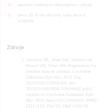
seznam ověřených informačních zdrojů
slevu 20 % na všechny naše akce a
produkty
Zdroje
Garrison SR, Allan GM, Sekhon RK,
Musini VM, Khan KM. Magnesium for
skeletal muscle cramps. Cochrane
Database Syst Rev. 2012 Sep
12;2012(9):CD009402. doi:
10.1002/14651858.CD009402.pub2.
Update in: Cochrane Database Syst
Rev. 2020 Sep 21;9:CD009402. PMID:
22972143; PMCID: PMC7025716.