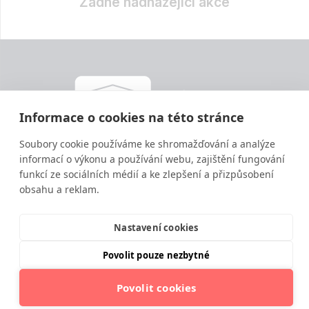
Žádné nadházející akce
Informace o cookies na této stránce
Soubory cookie používáme ke shromažďování a analýze
Vzdělávání ve výživě a zdravém životním stylu
informací o výkonu a používání webu, zajištění fungování
moderní a srozumitelnou formou.
funkcí ze sociálních médií a ke zlepšení a přizpůsobení
obsahu a reklam.
Nastavení cookies
Povolit pouze nezbytné
© 2025 Institut moderní výživy
Povolit cookies