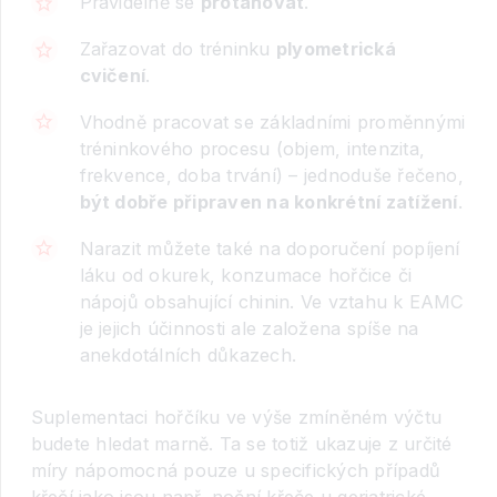
Pravidelně se
protahovat
.
Zařazovat do tréninku
plyometrická
cvičení
.
Vhodně pracovat se základními proměnnými
tréninkového procesu (objem, intenzita,
frekvence, doba trvání) – jednoduše řečeno,
být dobře připraven na konkrétní zatížení
.
Narazit můžete také na doporučení popíjení
láku od okurek, konzumace hořčice či
nápojů obsahující chinin. Ve vztahu k EAMC
je jejich účinnosti ale založena spíše na
anekdotálních důkazech.
Suplementaci hořčíku ve výše zmíněném výčtu
budete hledat marně. Ta se totiž ukazuje z určité
míry nápomocná pouze u specifických případů