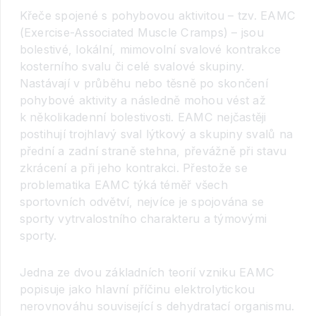
Křeče spojené s pohybovou aktivitou – tzv. EAMC
(Exercise-Associated Muscle Cramps) – jsou
bolestivé, lokální, mimovolní svalové kontrakce
kosterního svalu či celé svalové skupiny.
Nastávají v průběhu nebo těsně po skončení
pohybové aktivity a následně mohou vést až
k několikadenní bolestivosti. EAMC nejčastěji
postihují trojhlavý sval lýtkový a skupiny svalů na
přední a zadní straně stehna, převážně při stavu
zkrácení a při jeho kontrakci. Přestože se
problematika EAMC týká téměř všech
sportovních odvětví, nejvíce je spojována se
sporty vytrvalostního charakteru a týmovými
sporty.
Jedna ze dvou základních teorií vzniku EAMC
popisuje jako hlavní příčinu elektrolytickou
nerovnováhu související s dehydratací organismu.