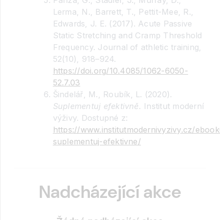
Panza, G., Stadler, J., Murray, D.,
Lerma, N., Barrett, T., Pettit-Mee, R.,
Edwards, J. E. (2017). Acute Passive
Static Stretching and Cramp Threshold
Frequency. Journal of athletic training,
52(10), 918–924.
https://doi.org/10.4085/1062-6050-
52.7.03
Šindelář, M., Roubík, L. (2020).
Suplementuj efektivně.
Institut moderní
výživy. Dostupné z:
https://www.institutmodernivyzivy.cz/ebook
suplementuj-efektivne/
Nadcházející akce