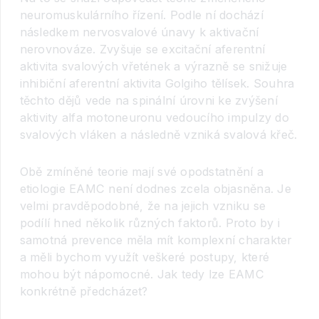
neuromuskulárního řízení. Podle ní dochází
následkem nervosvalové únavy k aktivační
nerovnováze. Zvyšuje se excitační aferentní
aktivita svalových vřetének a výrazně se snižuje
inhibiční aferentní aktivita Golgiho tělísek. Souhra
těchto dějů vede na spinální úrovni ke zvýšení
aktivity alfa motoneuronu vedoucího impulzy do
svalových vláken a následně vzniká svalová křeč.
Obě zmíněné teorie mají své opodstatnění a
etiologie EAMC není dodnes zcela objasněna. Je
velmi pravděpodobné, že na jejich vzniku se
podílí hned několik různých faktorů. Proto by i
samotná prevence měla mít komplexní charakter
a měli bychom využít veškeré postupy, které
mohou být nápomocné. Jak tedy lze EAMC
konkrétně předcházet?