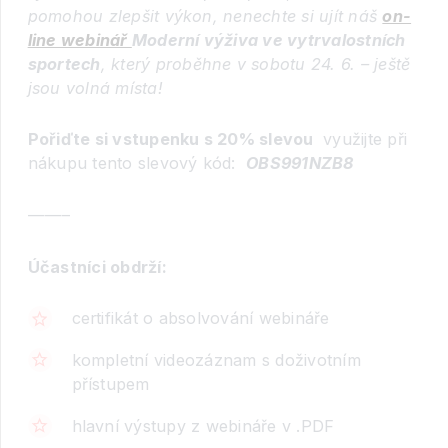
pomohou zlepšit výkon, nenechte si ujít náš
on-
line webinář
Moderní výživa ve vytrvalostních
sportech
, který probě
hne v sobotu 24. 6. – ještě
jsou volná místa!
Pořiďte si vstupenku s 20% slevou
využijte při
nákupu tento slevový kód:
OBS991NZB8
——–
Účastníci obdrží:
certifikát o absolvování webináře
kompletní videozáznam s doživotním
přístupem
hlavní výstupy z webináře v .PDF