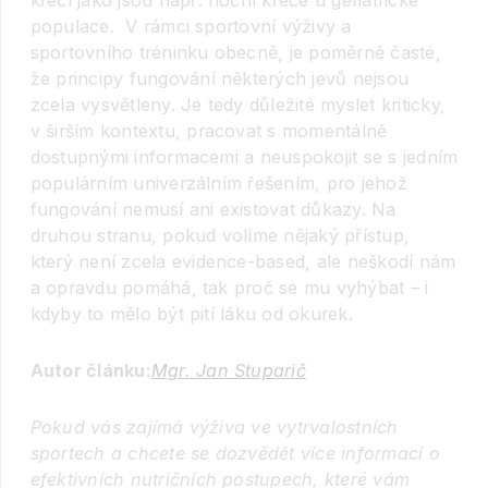
křečí jako jsou např. noční křeče u geriatrické
populace. V rámci sportovní výživy a
sportovního tréninku obecně, je poměrně časté,
že principy fungování některých jevů nejsou
zcela vysvětleny. Je tedy důležité myslet kriticky,
v širším kontextu, pracovat s momentálně
dostupnými informacemi a neuspokojit se s jedním
populárním univerzálním řešením, pro jehož
fungování nemusí ani existovat důkazy. Na
druhou stranu, pokud volíme nějaký přístup,
který není zcela evidence-based, ale neškodí nám
a opravdu pomáhá, tak proč se mu vyhýbat – i
kdyby to mělo být pití láku od okurek.
Autor článku:
Mgr. Jan Stuparič
Pokud vás zajímá výživa ve vytrvalostních
sportech a chcete se dozvědět více informací o
efektivní
ch nutričních postupech, které vám