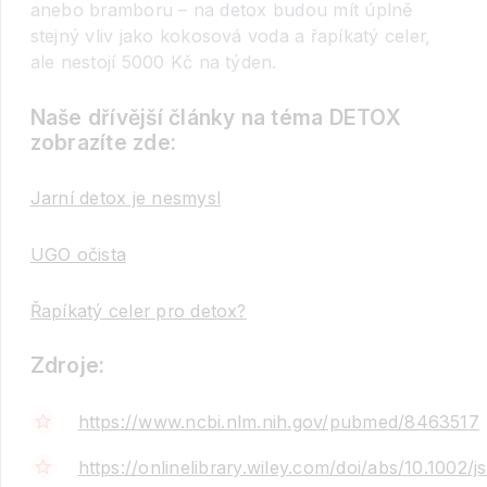
anebo bramboru – na detox budou mít úplně
stejný vliv jako kokosová voda a řapíkatý celer,
ale nestojí 5000 Kč na týden.
Naše dřívější články na téma DETOX
zobrazíte zde:
Jarní detox je nesmysl
UGO očista
Řapíkatý celer pro detox?
Zdroje:
https://www.ncbi.nlm.nih.gov/pubmed/8463517
https://onlinelibrary.wiley.com/doi/abs/10.1002/j