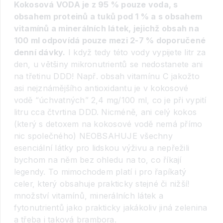
Kokosová VODA je z 95 % pouze voda, s
obsahem proteinů a tuků pod 1 % a s obsahem
vitamínů a minerálních látek, jejichž obsah na
100 ml odpovídá pouze mezi 2-7 % doporučené
denní dávky.
I když tedy této vody vypijete litr za
den, u většiny mikronutrientů se nedostanete ani
na třetinu DDD! Např. obsah vitamínu C jakožto
asi nejznámějšího antioxidantu je v kokosové
vodě “úchvatných” 2,4 mg/100 ml, co je při vypití
litru cca čtvrtina DDD. Nicméně, ani celý kokos
(který s detoxem na kokosové vodě nemá přímo
nic společného) NEOBSAHUJE všechny
esenciální látky pro lidskou výživu a nepřežili
bychom na něm bez ohledu na to, co říkají
legendy. To mimochodem platí i pro řapíkatý
celer, který obsahuje prakticky stejné či nižší!
množství vitamínů, minerálních látek a
fytonutrientů jako prakticky jakákoliv jiná zelenina
a třeba i taková brambora.