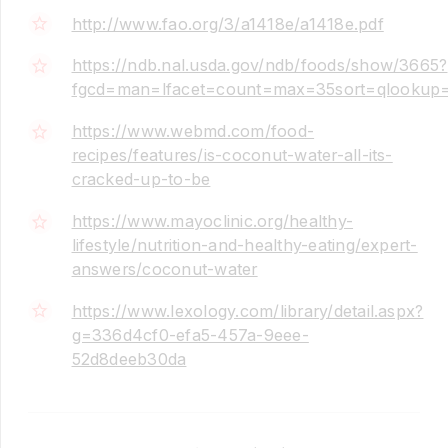
http://www.fao.org/3/a1418e/a1418e.pdf
https://ndb.nal.usda.gov/ndb/foods/show/3665?
fgcd=man=lfacet=count=max=35sort=qlookup=
https://www.webmd.com/food-
recipes/features/is-coconut-water-all-its-
cracked-up-to-be
https://www.mayoclinic.org/healthy-
lifestyle/nutrition-and-healthy-eating/expert-
answers/coconut-water
https://www.lexology.com/library/detail.aspx?
g=336d4cf0-efa5-457a-9eee-
52d8deeb30da