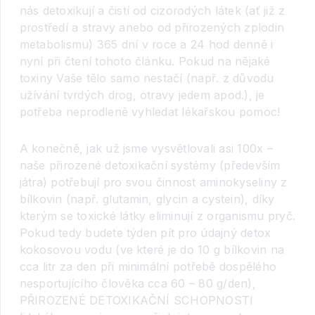
nás detoxikují a čistí od cizorodých látek (ať již z
prostředí a stravy anebo od přirozených zplodin
metabolismu) 365 dní v roce a 24 hod denně i
nyní při čtení tohoto článku. Pokud na nějaké
toxiny Vaše tělo samo nestačí (např. z důvodu
užívání tvrdých drog, otravy jedem apod.), je
potřeba neprodleně vyhledat lékařskou pomoc!
A konečně, jak už jsme vysvětlovali asi 100x –
naše přirozené detoxikační systémy (především
játra) potřebují pro svou činnost aminokyseliny z
bílkovin (např. glutamin, glycin a cystein), díky
kterým se toxické látky eliminují z organismu pryč.
Pokud tedy budete týden pít pro údajný detox
kokosovou vodu (ve které je do 10 g bílkovin na
cca litr za den při minimální potřebě dospělého
nesportujícího člověka cca 60 – 80 g/den),
PŘIROZENÉ DETOXIKAČNÍ SCHOPNOSTI