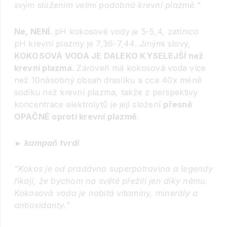
svým složením velmi podobná krevní plazmě.”
Ne, NENÍ.
pH kokosové vody je 5-5,4, zatímco
pH krevní plazmy je 7,36-7,44. Jinými slovy,
KOKOSOVÁ VODA JE DALEKO KYSELEJŠÍ než
krevní plazma
. Zároveň má kokosová voda více
než 10násobný obsah draslíku a cca 40x méně
sodíku než krevní plazma, takže z perspektivy
koncentrace elektrolytů je její složení
přesně
OPAČNÉ oproti krevní plazmě
.
► kampaň tvrdí
“Kokos je od pradávna superpotravina a legendy
říkají, že bychom na světě přežili jen díky němu.
Kokosová voda je nabitá vitamíny, minerály a
antioxidanty.”