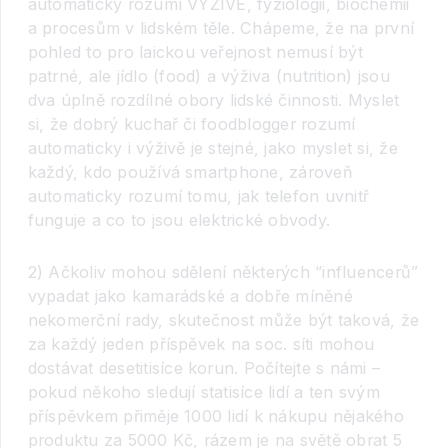
automaticky rozumí VÝŽIVĚ, fyziologii, biochemii
a procesům v lidském těle. Chápeme, že na první
pohled to pro laickou veřejnost nemusí být
patrné, ale jídlo (food) a výživa (nutrition) jsou
dva úplně rozdílné obory lidské činnosti. Myslet
si, že dobrý kuchař či foodblogger rozumí
automaticky i výživě je stejné, jako myslet si, že
každý, kdo používá smartphone, zároveň
automaticky rozumí tomu, jak telefon uvnitř
funguje a co to jsou elektrické obvody.
2) Ačkoliv mohou sdělení některých “influencerů”
vypadat jako kamarádské a dobře míněné
nekomerční rady, skutečnost může být taková, že
za každý jeden příspěvek na soc. síti mohou
dostávat desetitisíce korun. Počítejte s námi –
pokud někoho sledují statisíce lidí a ten svým
příspěvkem přiměje 1000 lidí k nákupu nějakého
produktu za 5000 Kč, rázem je na světě obrat 5