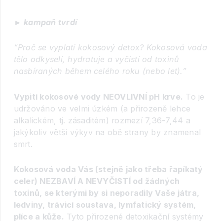
► kampaň tvrdí
“Proč se vyplatí kokosový detox? Kokosová voda
tělo odkyselí, hydratuje a vyčistí od toxinů
nasbíraných během celého roku (nebo let).”
Vypití kokosové vody NEOVLIVNÍ pH krve.
To je
udržováno ve velmi úzkém (a přirozeně lehce
alkalickém, tj. zásaditém) rozmezí 7,36-7,44 a
jakýkoliv větší výkyv na obě strany by znamenal
smrt.
Kokosová voda Vás (stejně jako třeba řapíkatý
celer) NEZBAVÍ A NEVYČISTÍ od žádných
toxinů, se kterými by si neporadily Vaše játra,
ledviny, trávicí soustava, lymfatický systém,
plíce a kůže.
Tyto přirozené detoxikační systémy