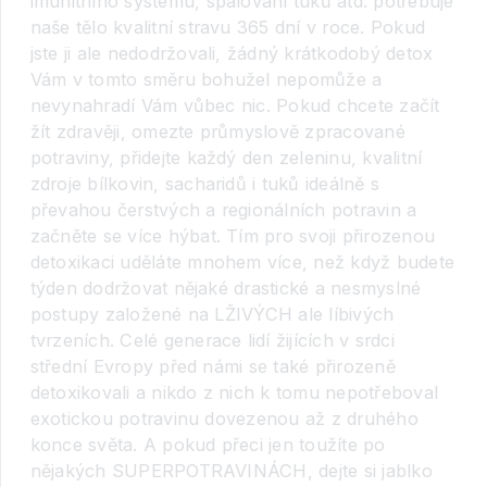
imunitního systému, spalování tuků atd. potřebuje
naše tělo kvalitní stravu 365 dní v roce. Pokud
jste ji ale nedodržovali, žádný krátkodobý detox
Vám v tomto směru bohužel nepomůže a
nevynahradí Vám vůbec nic. Pokud chcete začít
žít zdravěji, omezte průmyslově zpracované
potraviny, přidejte každý den zeleninu, kvalitní
zdroje bílkovin, sacharidů i tuků ideálně s
převahou čerstvých a regionálních potravin a
začněte se více hýbat. Tím pro svoji přirozenou
detoxikaci uděláte mnohem více, než když budete
týden dodržovat nějaké drastické a nesmyslné
postupy založené na LŽIVÝCH ale líbivých
tvrzeních. Celé generace lidí žijících v srdci
střední Evropy před námi se také přirozeně
detoxikovali a nikdo z nich k tomu nepotřeboval
exotickou potravinu dovezenou až z druhého
konce světa. A pokud přeci jen toužíte po
nějakých SUPERPOTRAVINÁCH, dejte si jablko