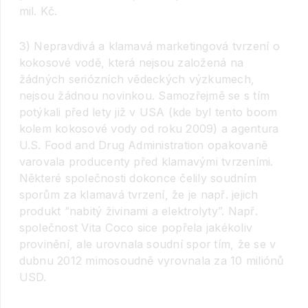
mil. Kč.
3) Nepravdivá a klamavá marketingová tvrzení o
kokosové vodě, která nejsou založená na
žádných seriózních vědeckých výzkumech,
nejsou žádnou novinkou. Samozřejmě se s tím
potýkali před lety již v USA (kde byl tento boom
kolem kokosové vody od roku 2009) a agentura
U.S. Food and Drug Administration opakovaně
varovala producenty před klamavými tvrzeními.
Některé společnosti dokonce čelily soudním
sporům za klamavá tvrzení, že je např. jejich
produkt “nabitý živinami a elektrolyty”. Např.
společnost Vita Coco sice popřela jakékoliv
provinění, ale urovnala soudní spor tím, že se v
dubnu 2012 mimosoudně vyrovnala za 10 miliónů
USD.