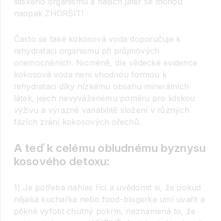
lidského organismu a našich jater se mohou
naopak ZHORŠIT!
Často se také kokosová voda doporučuje k
rehydrataci organismu při průjmových
onemocněních. Nicméně, dle vědecké evidence
kokosová voda není vhodnou formou k
rehydrataci díky nízkému obsahu minerálních
látek, jejich nevyváženému poměru pro lidskou
výživu a výrazné variabilitě složení v různých
fázích zrání kokosových ořechů.
A teď k celému obludnému byznysu
kosového detoxu:
1) Je potřeba nahlas říci a uvědomit si, že pokud
nějaká kuchařka nebo food-blogerka umí uvařit a
pěkně vyfotit chutný pokrm, neznamená to, že