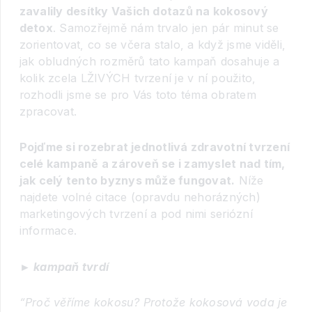
zavalily desítky Vašich dotazů na kokosový
detox
. Samozřejmě nám trvalo jen pár minut se
zorientovat, co se včera stalo, a když jsme viděli,
jak obludných rozměrů tato kampaň dosahuje a
kolik zcela LŽIVÝCH tvrzení je v ní použito,
rozhodli jsme se pro Vás toto téma obratem
zpracovat.
Pojďme si rozebrat jednotlivá zdravotní tvrzení
celé kampaně a zároveň se i zamyslet nad tím,
jak celý tento byznys může fungovat.
Níže
najdete volné citace (opravdu nehorázných)
marketingových tvrzení a pod nimi seriózní
informace.
► kampaň tvrdí
“Proč věříme kokosu? Protože kokosová voda je