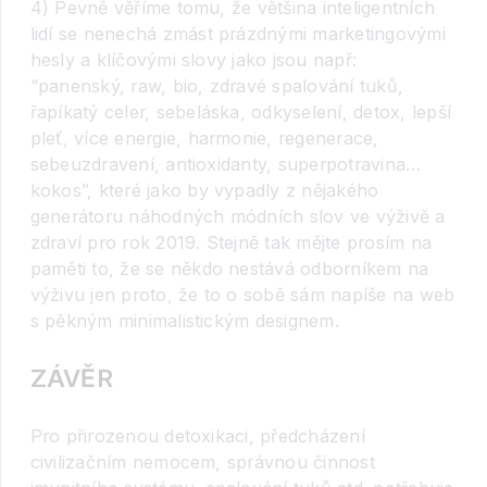
4) Pevně věříme tomu, že většina inteligentních
lidí se nenechá zmást prázdnými marketingovými
hesly a klíčovými slovy jako jsou např:
“panenský, raw, bio, zdravé spalování tuků,
řapíkatý celer, sebeláska, odkyselení, detox, lepší
pleť, více energie, harmonie, regenerace,
sebeuzdravení, antioxidanty, superpotravina…
kokos”, které jako by vypadly z nějakého
generátoru náhodných módních slov ve výživě a
zdraví pro rok 2019. Stejně tak mějte prosím na
paměti to, že se někdo nestává odborníkem na
výživu jen proto, že to o sobě sám napíše na web
s pěkným minimalistickým designem.
ZÁVĚR
Pro přirozenou detoxikaci, předcházení
civilizačním nemocem, správnou činnost