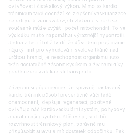
ovlivňovat i čistě silový výkon. Mimo to kardio
tréninkem také dochází ke zlepšení vaskularizace
neboli prokrvení svalových vláken a v nich se
současně může zvýšit i počet mitochondrií. To ve
výsledku může napomáhat výraznější hypertrofii.
Jedna z teorií totiž tvrdí, že důvodem proč máme
nějaký limit pro vybudování svalové tkáně nad
určitou hranici, je neschopnost organismu tuto
tkán dostatečně zásobit kyslíkem a živinami díky
prodloužení vzdálenosti transportu.
Závěrem si připomeňme, že správně nastavený
kardio trénink působí preventivně vůči řadě
onemocnění, zlepšuje regeneraci, pozitivně
ovlivňuje náš kardiovaskulární systém, pohybový
aparát i naši psychiku. Klíčové je, si dobře
rozvrhnout tréninkový plán, správně mu
přizpůsobit stravu a mít dostatek odpočinku. Pak