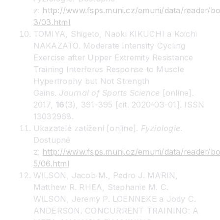
z:
http://www.fsps.muni.cz/emuni/data/reader/b
3/03.html
TOMIYA, Shigeto, Naoki KIKUCHI a Koichi
NAKAZATO. Moderate Intensity Cycling
Exercise after Upper Extremity Resistance
Training Interferes Response to Muscle
Hypertrophy but Not Strength
Gains.
Journal of Sports Science
[online].
2017,
16
(3), 391-395 [cit. 2020-03-01]. ISSN
13032968.
Ukazatelé zatížení [online].
Fyziologie
.
Dostupné
z:
http://www.fsps.muni.cz/emuni/data/reader/b
5/06.html
WILSON, Jacob M., Pedro J. MARIN,
Matthew R. RHEA, Stephanie M. C.
WILSON, Jeremy P. LOENNEKE a Jody C.
ANDERSON. CONCURRENT TRAINING: A