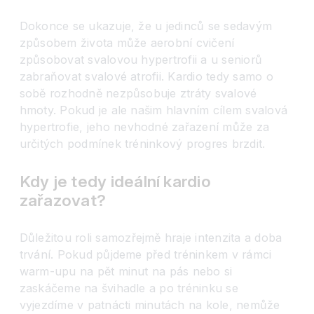
Dokonce se ukazuje, že u jedinců se sedavým
způsobem života může aerobní cvičení
způsobovat svalovou hypertrofii a u seniorů
zabraňovat svalové atrofii. Kardio tedy samo o
sobě rozhodně nezpůsobuje ztráty svalové
hmoty. Pokud je ale našim hlavním cílem svalová
hypertrofie, jeho nevhodné zařazení může za
určitých podmínek tréninkový progres brzdit.
Kdy je tedy ideální kardio
zařazovat?
Důležitou roli samozřejmě hraje intenzita a doba
trvání. Pokud půjdeme před tréninkem v rámci
warm-upu na pět minut na pás nebo si
zaskáčeme na švihadle a po tréninku se
vyjezdíme v patnácti minutách na kole, nemůže