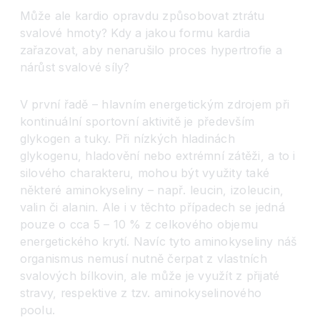
Může ale kardio opravdu způsobovat ztrátu
svalové hmoty? Kdy a jakou formu kardia
zařazovat, aby nenarušilo proces hypertrofie a
nárůst svalové síly?
V první řadě – hlavním energetickým zdrojem při
kontinuální sportovní aktivitě je především
glykogen a tuky. Při nízkých hladinách
glykogenu, hladovění nebo extrémní zátěži, a to i
silového charakteru, mohou být využity také
některé aminokyseliny – např. leucin, izoleucin,
valin či alanin. Ale i v těchto případech se jedná
pouze o cca 5 – 10 % z celkového objemu
energetického krytí. Navíc tyto aminokyseliny náš
organismus nemusí nutně čerpat z vlastních
svalových bílkovin, ale může je využít z přijaté
stravy, respektive z tzv. aminokyselinového
poolu.