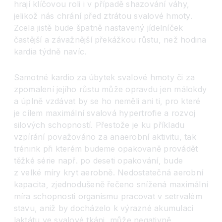
hrají klíčovou roli i v případě shazování váhy,
jelikož nás chrání před ztrátou svalové hmoty.
Zcela jistě bude špatně nastavený jídelníček
častější a závažnější překážkou růstu, než hodina
kardia týdně navíc.
Samotné kardio za úbytek svalové hmoty či za
zpomalení jejího růstu může opravdu jen málokdy
a úplně vzdávat by se ho neměli ani ti, pro které
je cílem maximální svalová hypertrofie a rozvoj
silových schopností. Přestože je ku příkladu
vzpírání považováno za anaerobní aktivitu, tak
trénink při kterém budeme opakovaně provádět
těžké série např. po deseti opakování, bude
z velké míry kryt aerobně. Nedostatečná aerobní
kapacita, zjednodušeně řečeno snížená maximální
míra schopnosti organismu pracovat v setrvalém
stavu, aniž by docházelo k výrazné akumulaci
laktátu ve svalové tkáni, může negativně