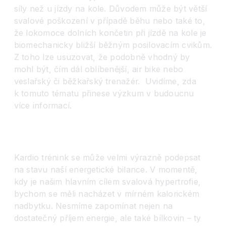
síly než u jízdy na kole. Důvodem může být větší
svalové poškození v případě běhu nebo také to,
že lokomoce dolních končetin při jízdě na kole je
biomechanicky bližší běžným posilovacím cvikům.
Z toho lze usuzovat, že podobně vhodný by
mohl být, čím dál oblíbenější, air bike nebo
veslařský či běžkařský trenažér.
Uvidíme, zda
k tomuto tématu přinese výzkum v budoucnu
více informací.
Kardio trénink se může velmi výrazně podepsat
na stavu naší energetické bilance. V momentě,
kdy je našim hlavním cílem svalová hypertrofie,
bychom se měli nacházet v mírném kalorickém
nadbytku. Nesmíme zapomínat nejen na
dostatečný příjem energie, ale také bílkovin – ty