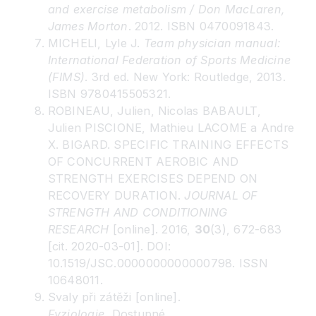
and exercise metabolism / Don MacLaren,
James Morton
. 2012. ISBN 0470091843.
MICHELI, Lyle J.
Team physician manual:
International Federation of Sports Medicine
(FIMS)
. 3rd ed. New York: Routledge, 2013.
ISBN 9780415505321.
ROBINEAU, Julien, Nicolas BABAULT,
Julien PISCIONE, Mathieu LACOME a Andre
X. BIGARD. SPECIFIC TRAINING EFFECTS
OF CONCURRENT AEROBIC AND
STRENGTH EXERCISES DEPEND ON
RECOVERY DURATION.
JOURNAL OF
STRENGTH AND CONDITIONING
RESEARCH
[online]. 2016,
30
(3), 672-683
[cit. 2020-03-01]. DOI:
10.1519/JSC.0000000000000798. ISSN
10648011.
Svaly při zátěži [online].
Fyziologie.
Dostupné