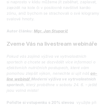
si naprosto v klidu můžeme jít zaběhat, zaplavat,
zajezdit na kole či v posilovně navštívit kardio
zónu, aniž bychom se strachovali o své kilogramy
svalové hmoty.
Autor článku:
Mgr. Jan Stuparič
Zveme Vás na livestream webináře
Pokud vás zajímá výživa ve vytrvalostních
sportech a chcete se dozvědět více informací o
efektivní
ch nutričních postupech, které vám
pomohou zlepšit výkon, nenechte si ujít náš
on-
line webinář
Moderní výživa ve vytrvalostních
sportech
, který probě
hne v sobotu 24. 6. – ještě
jsou volná místa!
Pořiďte si vstupenku s 20% slevou
využijte při