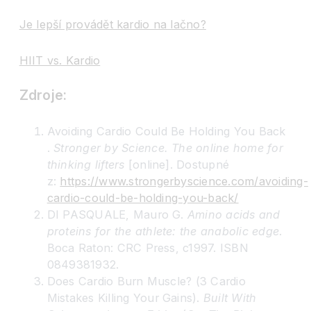
Je lepší provádět kardio na lačno?
HIIT vs. Kardio
Zdroje:
Avoiding Cardio Could Be Holding You Back
.
Stronger by Science. The online home for
thinking lifters
[online]. Dostupné
z:
https://www.strongerbyscience.com/avoiding-
cardio-could-be-holding-you-back/
DI PASQUALE, Mauro G.
Amino acids and
proteins for the athlete: the anabolic edge
.
Boca Raton: CRC Press, c1997. ISBN
0849381932.
Does Cardio Burn Muscle? (3 Cardio
Mistakes Killing Your Gains).
Built With