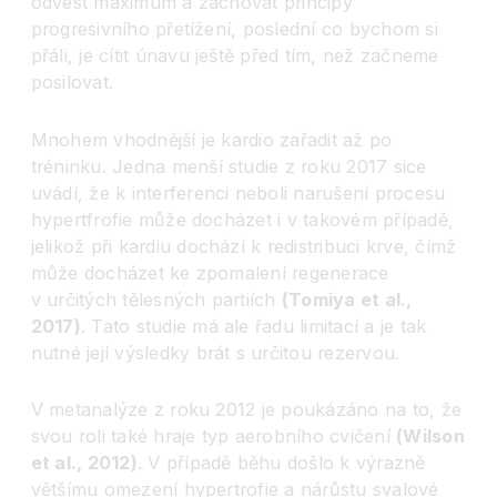
odvést maximum a zachovat principy
progresivního přetížení, poslední co bychom si
přáli, je cítit únavu ještě před tím, než začneme
posilovat.
Mnohem vhodnější je kardio zařadit až po
tréninku. Jedna menší studie z roku 2017 sice
uvádí, že k interferenci neboli narušení procesu
hypertfrofie může docházet i v takovém případě,
jelikož při kardiu dochází k redistribuci krve, čímž
může docházet ke zpomalení regenerace
v určitých tělesných partiích
(Tomiya et al.,
2017)
. Tato studie má ale řadu limitací a je tak
nutné její výsledky brát s určitou rezervou.
V metanalýze z roku 2012 je poukázáno na to, že
svou roli také hraje typ aerobního cvičení
(Wilson
et al., 2012)
. V případě běhu došlo k výrazně
většímu omezení hypertrofie a nárůstu svalové