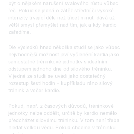
být o nějakém narušení svalového růstu vůbec
řeč. Pokud se jedná o zátěž střední či vysoké
intenzity trvající déle než třicet minut, dává už
větší smysl přemýšlet nad tím, jak a kdy kardio
zařadíme.
Dle výsledků hned několika studií se jako vůbec
nejvhodnější možnost jeví vyčlenění kardia jako
samostatné tréninkové jednotky s ideálním
odstupem jednoho dne od silového tréninku.
V jedné ze studií se uvádí jako dostatečný
rozestup šesti hodin – kupříkladu ráno silový
trénink a večer kardio.
Pokud, např. z časových důvodů, tréninkové
jednotky nelze oddělit, určitě by kardio nemělo
předcházet silovému tréninku. V tom není třeba
hledat velkou vědu. Pokud chceme v tréninku