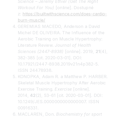
Science – Jeremy Ethier (Get The Right
Workout For You)
[online]. Dostupné
z:
https://builtwithscience.com/does-cardio-
burn-muscle/
GEREMIAS MACEDO, Anderson a David
Michel DE OLIVEIRA. The Influence of the
Aerobic Training on Muscle Hypertrophy:
Literature Review.
Journal of Health
Sciences (2447-8938)
[online]. 2019,
21
(4),
382-385 [cit. 2020-03-01]. DOI:
10.17921/2447-8938.2019v21n4p382-5.
ISSN 24478938.
KONOPKA, Adam R. a Matthew P. HARBER.
Skeletal Muscle Hypertrophy After Aerobic
Exercise Training.
Exercise
[online].
2014,
42
(2), 53-61 [cit. 2020-03-01]. DOI:
10.1249/JES.0000000000000007. ISSN
00916331.
MACLAREN, Don.
Biochemistry for sport