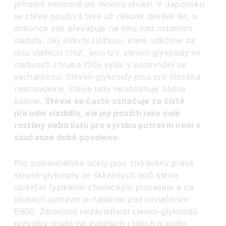
přírodní medicíně po mnoho století. V Japonsku
se stévie používá také už několik desítek let, a
dokonce zde převažuje na trhu nad ostatními
sladidly. Její aktivní složkou, které vděčíme za
onu sladkou chuť, jsou tzv. steviol-glykosidy se
sladivostí zhruba 150x vyšší v porovnání se
sacharózou. Steviol-glykosidy jsou pro člověka
nestravitelné, stévie tedy neobsahuje žádné
kalorie.
St
évie se často označuje za čistě
přírodní sladidlo, ale její použití jako celé
rostliny nebo listů pro výrobu potravin není v
současné době povoleno.
Pro potravinářské účely jsou získávány právě
steviol-glykosidy ze sklizených listů stévie
složitým fyzikálně-chemickým procesem a na
obalech potravin je najdeme pod označením
E960. Zdravotní nezávadnost steviol-glykosidů
potvrdily studie na zvířatech i lidech a podle