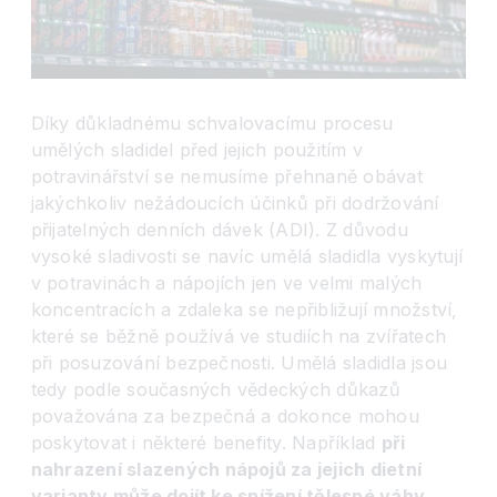
Díky důkladnému schvalovacímu procesu
umělých sladidel před jejich použitím v
potravinářství se nemusíme přehnaně obávat
jakýchkoliv nežádoucích účinků při dodržování
přijatelných denních dávek (ADI). Z důvodu
vysoké sladivosti se navíc umělá sladidla vyskytují
v potravinách a nápojích jen ve velmi malých
koncentracích a zdaleka se nepřibližují množství,
které se běžně používá ve studiích na zvířatech
při posuzování bezpečnosti. Umělá sladidla jsou
tedy podle současných vědeckých důkazů
považována za bezpečná a dokonce mohou
poskytovat i některé benefity. Například
při
nahrazení slazený
ch n
ápojů za jejich dietní
varianty může dojít ke snížení tělesn
é
vá
hy