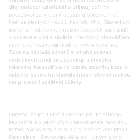
d
íky redukci kalorického příjmu
, což lze
považovat za vhodný postup u obézních lidí,
kteří se sladkých nápojů nechtějí zříci. Diabetikům
pomáhají redukovat množství přijatých sacharidů
v potravě a umělá sladidla i navzdory přesvědčení
mnoha lidí nezvyšují hladinu krevní glykémie.
Také na základě závěrů z mnoha stovek
vě
deck
ých studií nezpůsobují u člověka
rakovinu. Nepodílí se na vzniku zubního kazu a
některá konkr
é
tní sladidla (např. st
é
vie) mohou
mít pro nás i pozitivní účinky.
I přesto, že jsou umělá sladidla pro konzumaci
bezpečná a z jejich příjmu nedostanete rakovinu,
neměli bychom to s nimi ale přehánět. Jak pravil
Paracelsus: „Dávkování dělá jed“. Jinými slovy,