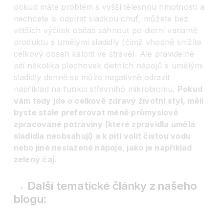
pokud máte problém s vyšší tělesnou hmotností a
nechcete si odpírat sladkou chuť, můžete bez
větších výčitek občas sáhnout po dietní variantě
produktu s umělými sladidly (čímž vhodně snížíte
celkový obsah kalorií ve stravě). Ale pravidelné
pití několika plechovek dietních nápojů s umělými
sladidly denně se může negativně odrazit
například na funkci střevního mikrobiomu.
Pokud
vám tedy jde o celkově zdravý životní styl, měli
byste stále preferovat méně průmyslově
zpracované potraviny (které zpravidla umělá
sladidla neobsahují) a k pití volit čistou vodu
nebo jiné neslazené nápoje, jako je například
zelený čaj.
→ Další tematické články z našeho
blogu: