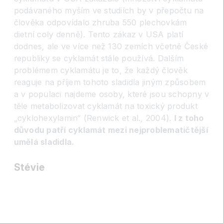
podávaného myším ve studiích by v přepočtu na
člověka odpovídalo zhruba 550 plechovkám
dietní coly denně). Tento zákaz v USA platí
dodnes, ale ve více než 130 zemích včetně České
republiky se cyklamát stále používá. Dalším
problémem cyklamátu je to, že každý člověk
reaguje na příjem tohoto sladidla jiným způsobem
a v populaci najdeme osoby, které jsou schopny v
těle metabolizovat cyklamát na toxický produkt
„cyklohexylamin“ (Renwick et al., 2004).
I z toho
důvodu patří cyklamát mezi nejproblematičtější
umělá sladidla.
Stévie