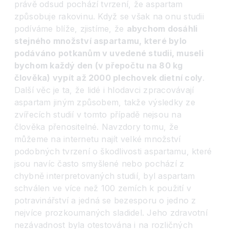
právě odsud pochází tvrzení, že aspartam
způsobuje rakovinu. Když se však na onu studii
podíváme blíže, zjistíme, že
abychom dosáhli
stejného množství aspartamu, které bylo
podáváno potkanům v uvedené studii, museli
bychom každý den (v přepočtu na 80 kg
člověka) vypít až 2000 plechovek dietní coly
.
Další věc je ta, že lidé i hlodavci zpracovávají
aspartam jiným způsobem, takže výsledky ze
zvířecích studií v tomto případě nejsou na
člověka přenositelné. Navzdory tomu, že
můžeme na internetu najít velké množství
podobných tvrzení o škodlivosti aspartamu, které
jsou navíc často smyšlené nebo pochází z
chybně interpretovaných studií, byl aspartam
schválen ve více než 100 zemích k použití v
potravinářství a jedná se bezesporu o jedno z
nejvíce prozkoumaných sladidel. Jeho zdravotní
nezávadnost byla otestována i na rozličných