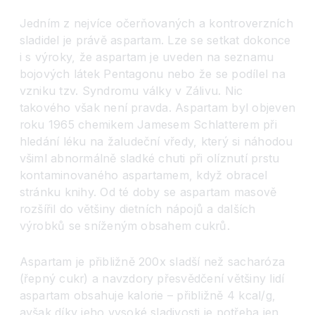
Jedním z nejvíce očerňovaných a kontroverzních
sladidel je právě aspartam. Lze se setkat dokonce
i s výroky, že aspartam je uveden na seznamu
bojových látek Pentagonu nebo že se podílel na
vzniku tzv. Syndromu války v Zálivu. Nic
takového však není pravda. Aspartam byl objeven
roku 1965 chemikem Jamesem Schlatterem při
hledání léku na žaludeční vředy, který si náhodou
všiml abnormálně sladké chuti při olíznutí prstu
kontaminovaného aspartamem, když obracel
stránku knihy. Od té doby se aspartam masově
rozšířil do většiny dietních nápojů a dalších
výrobků se sníženým obsahem cukrů.
Aspartam je přibližně 200x sladší než sacharóza
(řepný cukr) a navzdory přesvědčení většiny lidí
aspartam obsahuje kalorie – přibližně 4 kcal/g,
avšak díky jeho vysoké sladivosti je potřeba jen