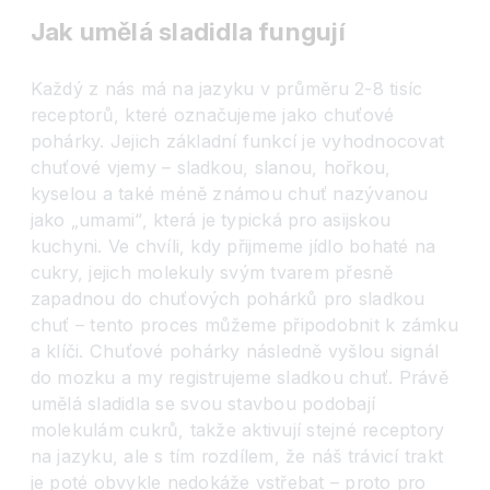
Jak umělá sladidla fungují
Každý z nás má na jazyku v průměru 2-8 tisíc
receptorů, které označujeme jako chuťové
pohárky. Jejich základní funkcí je vyhodnocovat
chuťové vjemy – sladkou, slanou, hořkou,
kyselou a také méně známou chuť nazývanou
jako „umami“, která je typická pro asijskou
kuchyni. Ve chvíli, kdy přijmeme jídlo bohaté na
cukry, jejich molekuly svým tvarem přesně
zapadnou do chuťových pohárků pro sladkou
chuť – tento proces můžeme připodobnit k zámku
a klíči. Chuťové pohárky následně vyšlou signál
do mozku a my registrujeme sladkou chuť. Právě
umělá sladidla se svou stavbou podobají
molekulám cukrů, takže aktivují stejné receptory
na jazyku, ale s tím rozdílem, že náš trávicí trakt
je poté obvykle nedokáže vstřebat – proto pro