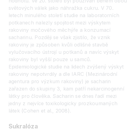
hodnotu. Ve 20. století byl používán během obou
světových válek jako náhražka cukru. V 70.
letech minulého století studie na laboratorních
potkanech nalezly spojitost mezi výskytem
rakoviny močového měchýře a konzumací
sacharinu. Později se však zjistilo, že vznik
rakoviny je způsoben kvůli odlišné stavbě
vylučovacího ústrojí u potkanů a navíc výskyt
rakoviny byl vyšší pouze u samců.
Epidemiologické studie na lidech zvýšený výskyt
rakoviny nepotvrdily a dle IARC (Mezinárodní
agentura pro výzkum rakoviny) je sacharin
zařazen do skupiny 3, kam patří nekarcinogenní
látky pro člověka. Sacharin se dnes řadí mezi
jedny z nejvíce toxikologicky prozkoumaných
látek (Cohen et al., 2008).
Sukralóza