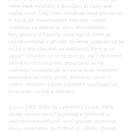
velmi malé množství k dosažení požadované
sladké chuti. Díky tomu obsahuje daná potravina
či nápoj jen zanedbatelné množství kalorií.
Aspartam se skládá ze dvou aminokyselin –
fenylalaninu a kyseliny asparagové, které se
běžně vyskytují v přírodě. Kyselina asparagová se
může v těle přeměnit na methanol, který je ve
větších dávkách opravdu toxický, ale z množství
běžně konzumovaného aspartamu se na
methanol metabolizuje jen velmi malé množství,
které nám nemůže ublížit. Methanol navíc v
malém množství běžně přijímáme například i při
konzumaci ovoce a zeleniny.
V roce 2005 došlo ke zveřejnění studie, která
zjistila vysoký výskyt leukémie a lymfomů u
laboratorních potkanů, kteří přijímali obrovské
dávky aspartamu (Soffritti et al., 2005). Zřejmě