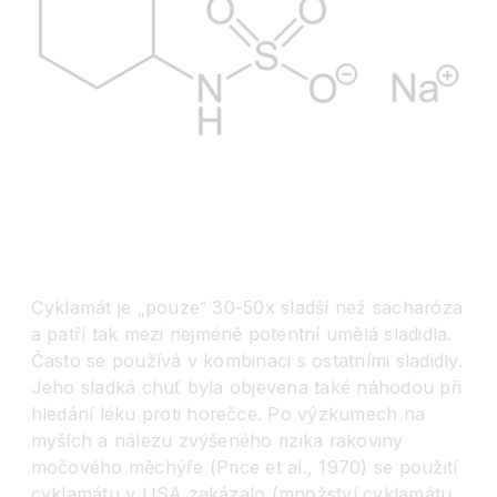
Cyklamát je „pouze“ 30-50x sladší než sacharóza
a patří tak mezi nejméně potentní umělá sladidla.
Často se používá v kombinaci s ostatními sladidly.
Jeho sladká chuť byla objevena také náhodou při
hledání léku proti horečce. Po výzkumech na
myších a nálezu zvýšeného rizika rakoviny
močového měchýře (Price et al., 1970) se použití
cyklamátu v USA zakázalo (množství cyklamátu