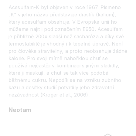
Acesulfam-K byl objeven v roce 1967. Písmeno
„K“ v jeho názvu představuje draslík (kalium),
který acesulfam obsahuje. V Evropské unii ho
můžeme najít i pod označením E950. Acesulfam
je přibližně 200x sladší než sacharóza a díky své
termostabilitě je vhodný i k tepelné úpravě. Není
pro člověka stravitelný, a proto neobsahuje žádné
kalorie. Pro svoji mírně nahořklou chuť se
používá nejčastěji v kombinaci s jinými sladidly,
které ji maskují, a chuť se tak více podobá
běžnému cukru. Nepodílí se na vzniku zubního
kazu a desítky studií potvrdily jeho zdravotní
nezávadnost (Kroger et al., 2006).
Neotam