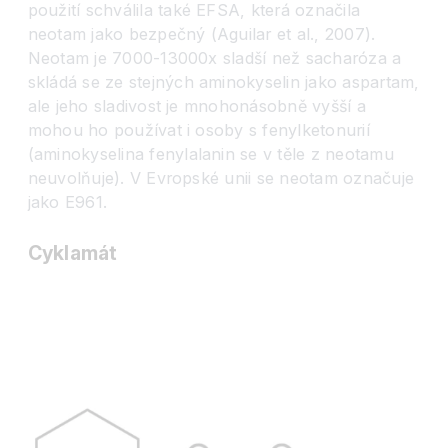
použití schválila také EFSA, která označila
neotam jako bezpečný (Aguilar et al., 2007).
Neotam je 7000-13000x sladší než sacharóza a
skládá se ze stejných aminokyselin jako aspartam,
ale jeho sladivost je mnohonásobně vyšší a
mohou ho používat i osoby s fenylketonurií
(aminokyselina fenylalanin se v těle z neotamu
neuvolňuje). V Evropské unii se neotam označuje
jako E961.
Cyklamát