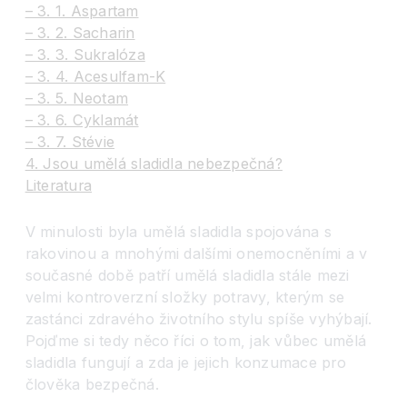
– 3. 1. Aspartam
– 3. 2. Sacharin
– 3. 3. Sukralóza
– 3. 4. Acesulfam-K
– 3. 5. Neotam
– 3. 6. Cyklamát
– 3. 7. Stévie
4. Jsou umělá sladidla nebezpečná?
Literatura
V minulosti byla umělá sladidla spojována s
rakovinou a mnohými dalšími onemocněními a v
současné době patří umělá sladidla stále mezi
velmi kontroverzní složky potravy, kterým se
zastánci zdravého životního stylu spíše vyhýbají.
Pojďme si tedy něco říci o tom, jak vůbec umělá
sladidla fungují a zda je jejich konzumace pro
člověka bezpečná.